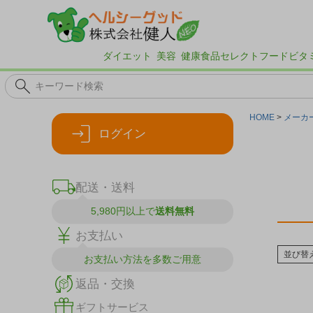
ダイエット
美容
健康食品
セレクトフード
ビタ
HOME
メーカ
ログイン
配送・送料
5,980円以上で
送料無料
お支払い
並び替
お支払い方法を
多数ご用意
返品・交換
ギフトサービス