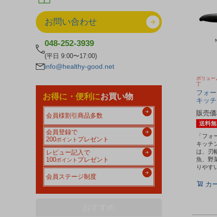
お問い合わせ
048-252-3939
(平日 9:00〜17:00)
info@healthy-good.net
ボリュー
丁
フォー
お得に・便利に
お買い物
キッチ
販売価
会員様割引商品多数
送料無
会員登録で
「フォ
200
プレゼント
ポイント
キッチン
は、刃
レビュー記入で
魚、野
100
プレゼント
ポイント
りやす
会員ステージ制度
カ
おすすめ