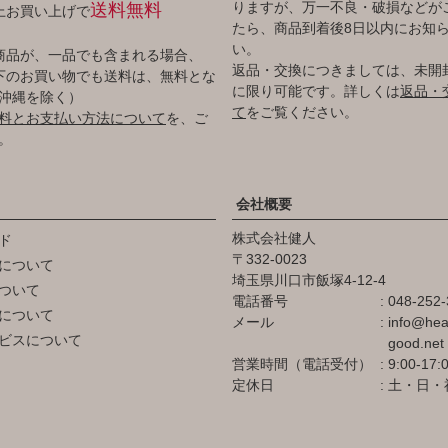
りますが、万一不良・破損などが
送料無料
以上お買い上げで
たら、商品到着後8日以内にお知
い。
商品が、一品でも含まれる場合、
返品・交換につきましては、未開
円以下のお買い物でも送料は、無料とな
に限り可能です。詳しくは
返品・
沖縄を除く）
て
をご覧ください。
料とお支払い方法について
を、ご
。
会社概要
株式会社健人
ド
332-0023
について
埼玉県川口市飯塚4-12-4
ついて
電話番号
048-252-
について
メール
info@hea
ビスについて
good.net
営業時間（電話受付）
9:00-17:
定休日
土・日・