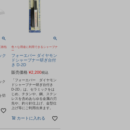
三徳包
色々な用途に利用できるシャープナ
ー
ック
フォーエバー ダイヤモン
ドシャープナー研ぎ台付
き D-2D
販売価格
¥
2,200
税込
「フォーエバー ダイヤモン
ック
ドシャープナー研ぎ台付き
」
D-2D」は、セラミックをは
、
じめ、チタンや、鋼、ステン
を切
レスを含めあらゆる金属の刃
先や、釣り針仕上げ、金型仕
上げ等にご利用出来ます。
カートに入れる