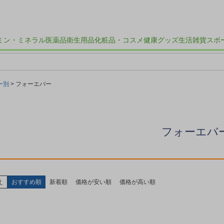
ミン・ミネラル
医薬品
衛生用品
化粧品・コスメ
健康グッズ
生活雑貨
スポ
ー別
フォーエバー
フォーエバ
え
おすすめ順
新着順
価格が安い順
価格が高い順