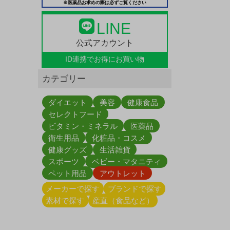
※医薬品お求めの際は必ずご覧ください
LINE
公式アカウント
ID連携で
お得にお買い物
カテゴリー
ダイエット
美容
健康食品
セレクトフード
ビタミン・ミネラル
医薬品
衛生用品
化粧品・コスメ
健康グッズ
生活雑貨
スポーツ
ベビー・マタニティ
ペット用品
アウトレット
メーカーで探す
ブランドで探す
素材で探す
産直（食品など）