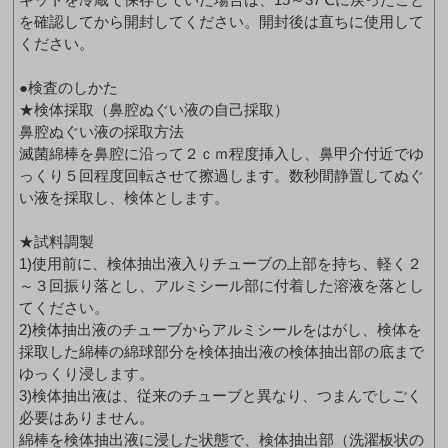
を確認してから開封してください。開封後は直ちに使用して
ください。
●検査のしかた
★検体採取（鼻腔ぬぐい液の自己採取）
鼻腔ぬぐい液の採取方法
滅菌綿棒を鼻腔に沿って２ｃｍ程度挿入し、鼻甲介付近でゆ
っくり５回程度回転させて擦過します。数秒間静置してぬぐ
い液を採取し、検体とします。
★試料調製
1)使用前に、検体抽出液入りチューブの上部を持ち、軽く２
～３回振り落とし、アルミシール部に付着した溶液を落とし
てください。
2)検体抽出液のチューブからアルミシールをはがし、検体を
採取した綿棒の綿球部分を検体抽出液の検体抽出部の底まで
ゆっくり浸します。
3)検体抽出液は、従来のチューブと異なり、つまんでしごく
必要はありません。
綿棒を検体抽出液に浸した状態で、検体抽出部（洗濯板状の