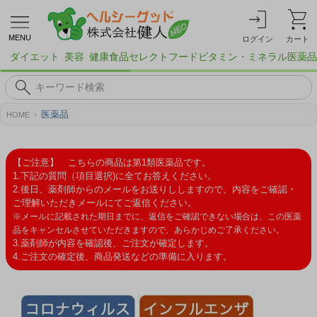
MENU
ログイン
カート
ダイエット
美容
健康食品
セレクトフード
ビタミン・ミネラル
医薬品
医薬品
HOME
【ご注意】 こちらの商品は第1類医薬品です。
1.下記の質問（項目選択)に全てお答えください。
2.後日、薬剤師からのメールをお送りししますので、内容をご確認・
ご理解いただきメールにてご返信ください。
※メールに記載された期日までに、返信をご確認できない場合は、この医薬
品をキャンセルさせていただきますので、あらかじめご了承ください。
3.薬剤師が内容を確認後、ご注文が確定します。
4.ご注文の確定後、商品発送などの準備に入ります。