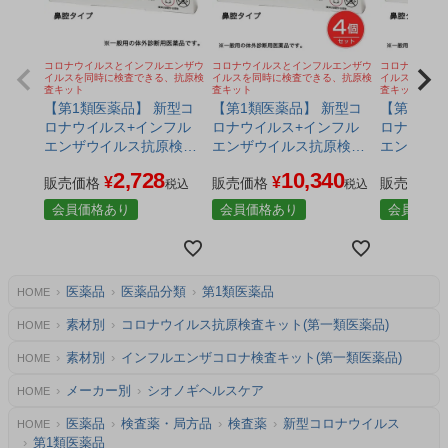
コロナウイルスとインフルエンザウ
コロナウイルスとインフルエンザウ
コロナウイル
イルスを同時に検査できる、抗原検
イルスを同時に検査できる、抗原検
イルスを同時
査キット
査キット
査キット
【第1類医薬品】 新型コ
【第1類医薬品】 新型コ
【第1類医
ロナウイルス+インフル
ロナウイルス+インフル
ロナウイル
エンザウイルス抗原検査
エンザウイルス抗原検査
エンザウ
キット アドテストSARS-
キット アドテストSARS-
キット アド
2,728
10,340
¥
¥
CoV-2／Flu（一般用） 1
販売価格
CoV-2／Flu（一般用） 1
販売価格
CoV-2／F
販売価格
税込
税込
回分 - シオノギヘルスケ
回分×4個セット - シオノ
回分×6個セ
会員価格あり
会員価格あり
会員価格
ア [インフルエンザ コロ
ギヘルスケア [インフル
ギヘルスケア [イ
ナ 検査キット/同時検査]
エンザ コロナ 検査キッ
エンザ コ
ト/同時検査]
ト/同時検査
医薬品
医薬品分類
第1類医薬品
HOME
素材別
コロナウイルス抗原検査キット(第一類医薬品)
HOME
素材別
インフルエンザコロナ検査キット(第一類医薬品)
HOME
メーカー別
シオノギヘルスケア
HOME
医薬品
検査薬・局方品
検査薬
新型コロナウイルス
HOME
第1類医薬品