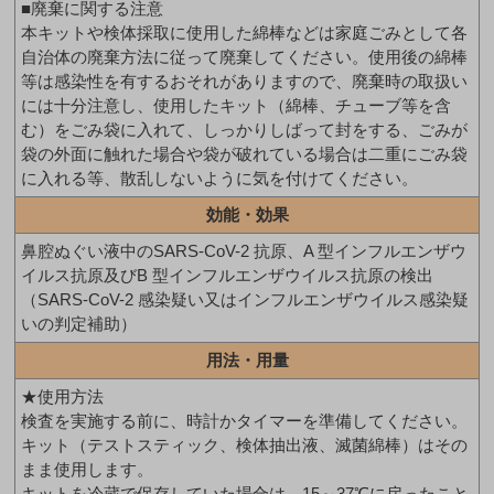
■廃棄に関する注意
本キットや検体採取に使用した綿棒などは家庭ごみとして各
自治体の廃棄方法に従って廃棄してください。使用後の綿棒
等は感染性を有するおそれがありますので、廃棄時の取扱い
には十分注意し、使用したキット（綿棒、チューブ等を含
む）をごみ袋に入れて、しっかりしばって封をする、ごみが
袋の外面に触れた場合や袋が破れている場合は二重にごみ袋
に入れる等、散乱しないように気を付けてください。
効能・効果
鼻腔ぬぐい液中のSARS-CoV-2 抗原、A 型インフルエンザウ
イルス抗原及びB 型インフルエンザウイルス抗原の検出
（SARS-CoV-2 感染疑い又はインフルエンザウイルス感染疑
いの判定補助）
用法・用量
★使用方法
検査を実施する前に、時計かタイマーを準備してください。
キット（テストスティック、検体抽出液、滅菌綿棒）はその
まま使用します。
キットを冷蔵で保存していた場合は、15～37℃に戻ったこと