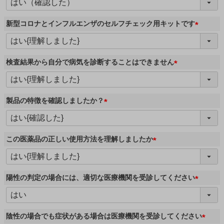
必
須
新型コロナとインフルエンザのセルフチェック用キットです
)
(
必
須
検査結果から自分で病気を診断することはできません
)
(
必
須
製品の特徴を確認しましたか？
)
(
必
須
この医薬品の正しい使用方法を理解しましたか
)
(
必
須
陽性の判定の場合には、適切な医療機関を受診してください
)
(
必
須
陰性の場合でも症状がある場合は医療機関を受診してください
)