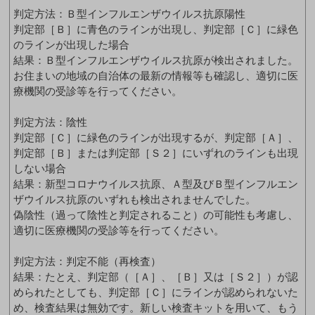
判定方法：Ｂ型インフルエンザウイルス抗原陽性
判定部［Ｂ］に青色のラインが出現し、判定部［Ｃ］に緑色
のラインが出現した場合
結果：Ｂ型インフルエンザウイルス抗原が検出されました。
お住まいの地域の自治体の最新の情報等も確認し、適切に医
療機関の受診等を行ってください。
判定方法：陰性
判定部［Ｃ］に緑色のラインが出現するが、判定部［Ａ］、
判定部［Ｂ］または判定部［Ｓ２］にいずれのラインも出現
しない場合
結果：新型コロナウイルス抗原、Ａ型及びＢ型インフルエン
ザウイルス抗原のいずれも検出されませんでした。
偽陰性（過って陰性と判定されること）の可能性も考慮し、
適切に医療機関の受診等を行ってください。
判定方法：判定不能（再検査）
結果：たとえ、判定部（［Ａ］、［Ｂ］又は［Ｓ２］）が認
められたとしても、判定部［Ｃ］にラインが認められないた
め、検査結果は無効です。新しい検査キットを用いて、もう