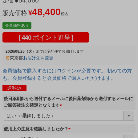
¥
54,560
定価
48,400
¥
販売価格
税込
会員価格あり
[
440
ポイント進呈 ]
2026/08/25（火）
宅配便
東京都
お届け先を変更
会員価格で購入するにはログインが必要です。 初めての方
も、会員登録すると会員価格で購入いただけます。
送料込
後日薬剤師から送付するメールに後日薬剤師から送付するメールに
ご回答後注文確定となります
(
必
須
使用上の注意を確認しましたか？
)
(