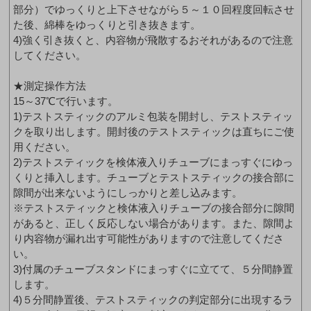
部分）でゆっくりと上下させながら５～１０回程度回転させ
た後、綿棒をゆっくりと引き抜きます。
4)強く引き抜くと、内容物が飛散するおそれがあるので注意
してください。
★測定操作方法
15～37℃で行います。
1)テストスティックのアルミ包装を開封し、テストスティッ
クを取り出します。開封後のテストスティックは直ちにご使
用ください。
2)テストスティックを検体液入りチューブにまっすぐにゆっ
くりと挿入します。チューブとテストスティックの接合部に
隙間が出来ないようにしっかりと差し込みます。
※テストスティックと検体液入りチューブの接合部分に隙間
があると、正しく反応しない場合があります。また、隙間よ
り内容物が漏れ出す可能性がありますので注意してくださ
い。
3)付属のチューブスタンドにまっすぐに立てて、５分間静置
します。
4)５分間静置後、テストスティックの判定部分に出現するラ