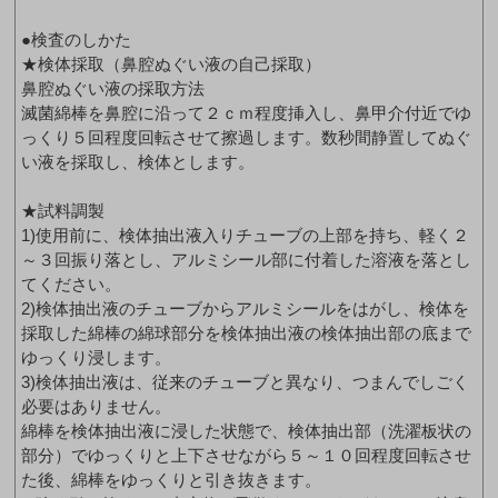
●検査のしかた
★検体採取（鼻腔ぬぐい液の自己採取）
鼻腔ぬぐい液の採取方法
滅菌綿棒を鼻腔に沿って２ｃｍ程度挿入し、鼻甲介付近でゆ
っくり５回程度回転させて擦過します。数秒間静置してぬぐ
い液を採取し、検体とします。
★試料調製
1)使用前に、検体抽出液入りチューブの上部を持ち、軽く２
～３回振り落とし、アルミシール部に付着した溶液を落とし
てください。
2)検体抽出液のチューブからアルミシールをはがし、検体を
採取した綿棒の綿球部分を検体抽出液の検体抽出部の底まで
ゆっくり浸します。
3)検体抽出液は、従来のチューブと異なり、つまんでしごく
必要はありません。
綿棒を検体抽出液に浸した状態で、検体抽出部（洗濯板状の
部分）でゆっくりと上下させながら５～１０回程度回転させ
た後、綿棒をゆっくりと引き抜きます。