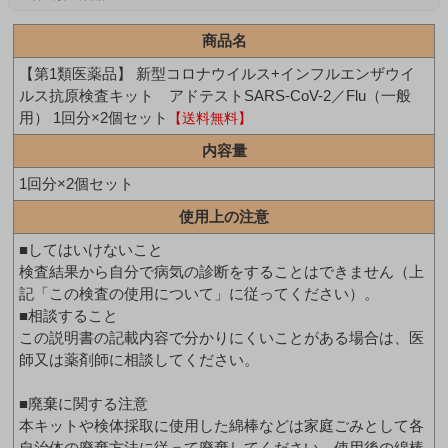
商品名
【第1類医薬品】 新型コロナウイルス+インフルエンザウイ
ルス抗原検査キット アドテストSARS-CoV-2／Flu（一般
用） 1回分×2個セット
【送料無料】
内容量
1回分×2個セット
使用上の注意
■してはいけないこと
検査結果から自分で病気の診断をすることはできません（上
記「この検査の使用について」に従ってください）。
■相談すること
この説明書の記載内容で分かりにくいことがある場合は、医
師又は薬剤師に相談してください。
■廃棄に関する注意
本キットや検体採取に使用した綿棒などは家庭ごみとして各
自治体の廃棄方法に従って廃棄してください。使用後の綿棒