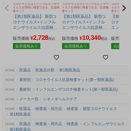
コロナウイルスとインフルエンザウ
コロナウイルスとインフルエンザウ
コロナウイル
イルスを同時に検査できる、抗原検
イルスを同時に検査できる、抗原検
イルスを同時
査キット
査キット
査キット
【第1類医薬品】 新型コ
【第1類医薬品】 新型コ
【第1類医
ロナウイルス+インフル
ロナウイルス+インフル
ロナウイル
エンザウイルス抗原検査
エンザウイルス抗原検査
エンザウ
キット アドテストSARS-
キット アドテストSARS-
キット アド
2,728
10,340
¥
¥
CoV-2／Flu（一般用） 1
販売価格
CoV-2／Flu（一般用） 1
販売価格
CoV-2／F
販売価格
税込
税込
回分 - シオノギヘルスケ
回分×4個セット - シオノ
回分×6個セ
会員価格あり
会員価格あり
会員価格
ア [インフルエンザ コロ
ギヘルスケア [インフル
ギヘルスケア [イ
ナ 検査キット/同時検査]
エンザ コロナ 検査キッ
エンザ コ
ト/同時検査]
ト/同時検査
医薬品
医薬品分類
第1類医薬品
HOME
素材別
コロナウイルス抗原検査キット(第一類医薬品)
HOME
素材別
インフルエンザコロナ検査キット(第一類医薬品)
HOME
メーカー別
シオノギヘルスケア
HOME
医薬品
検査薬・局方品
検査薬
新型コロナウイルス
HOME
第1類医薬品
医薬品
検査薬・局方品
検査薬
インフルエンザウイルス
HOME
第1類医薬品