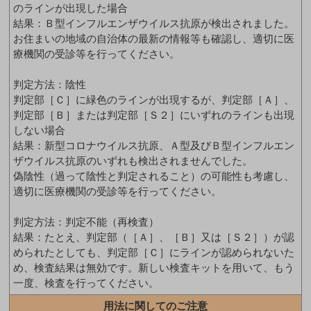
のラインが出現した場合
結果：Ｂ型インフルエンザウイルス抗原が検出されました。
お住まいの地域の自治体の最新の情報等も確認し、適切に医
療機関の受診等を行ってください。
判定方法：陰性
判定部［Ｃ］に緑色のラインが出現するが、判定部［Ａ］、
判定部［Ｂ］または判定部［Ｓ２］にいずれのラインも出現
しない場合
結果：新型コロナウイルス抗原、Ａ型及びＢ型インフルエン
ザウイルス抗原のいずれも検出されませんでした。
偽陰性（過って陰性と判定されること）の可能性も考慮し、
適切に医療機関の受診等を行ってください。
判定方法：判定不能（再検査）
結果：たとえ、判定部（［Ａ］、［Ｂ］又は［Ｓ２］）が認
められたとしても、判定部［Ｃ］にラインが認められないた
め、検査結果は無効です。新しい検査キットを用いて、もう
一度、検査を行ってください。
用法に関してのご注意