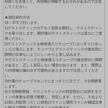
4)強く引き抜くと、内容物が飛散するおそれがあるので注意
してください。
★測定操作方法
15～37℃で行います。
1)テストスティックのアルミ包装を開封し、テストスティッ
クを取り出します。開封後のテストスティックは直ちにご使
用ください。
2)テストスティックを検体液入りチューブにまっすぐにゆっ
くりと挿入します。チューブとテストスティックの接合部に
隙間が出来ないようにしっかりと差し込みます。
※テストスティックと検体液入りチューブの接合部分に隙間
があると、正しく反応しない場合があります。また、隙間よ
り内容物が漏れ出す可能性がありますので注意してくださ
い。
3)付属のチューブスタンドにまっすぐに立てて、５分間静置
します。
4)５分間静置後、テストスティックの判定部分に出現するラ
インの有無を目視で観察し、判定します。ただし、５分より
以前に判定部［Ｃ］に緑色のラインと陽性ラインが確認出来
た時点で陽性と判定することが出来ます。