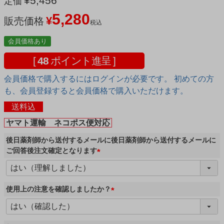
¥
5,456
定価
5,280
¥
販売価格
税込
会員価格あり
[
48
ポイント進呈 ]
会員価格で購入するにはログインが必要です。 初めての方
も、会員登録すると会員価格で購入いただけます。
送料込
ヤマト運輸 ネコポス便対応
後日薬剤師から送付するメールに後日薬剤師から送付するメールに
ご回答後注文確定となります
(
必
須
使用上の注意を確認しましたか？
)
(
必
須