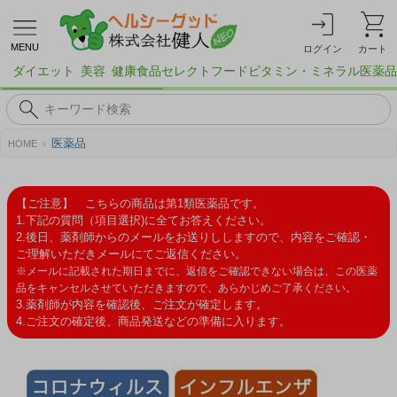
MENU
ログイン
カート
ダイエット
美容
健康食品
セレクトフード
ビタミン・ミネラル
医薬品
医薬品
HOME
【ご注意】 こちらの商品は第1類医薬品です。
1.下記の質問（項目選択)に全てお答えください。
2.後日、薬剤師からのメールをお送りししますので、内容をご確認・
ご理解いただきメールにてご返信ください。
※メールに記載された期日までに、返信をご確認できない場合は、この医薬
品をキャンセルさせていただきますので、あらかじめご了承ください。
3.薬剤師が内容を確認後、ご注文が確定します。
4.ご注文の確定後、商品発送などの準備に入ります。