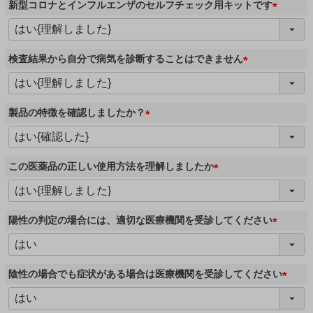
新型コロナとインフルエンザのセルフチェック用キットです
)
(
必
須
検査結果から自分で病気を診断することはできません
)
(
必
須
製品の特徴を確認しましたか？
)
(
必
須
この医薬品の正しい使用方法を理解しましたか
)
(
必
須
陽性の判定の場合には、適切な医療機関を受診してください
)
(
必
須
陰性の場合でも症状がある場合は医療機関を受診してください
)
(
必