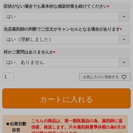
須
症状がない場合でも基本的な感染対策を続けてください
)
(
必
須
当店薬剤師の判断でご注文がキャンセルとなる場合があります
)
(
必
須
何かご質問はありませんか
)
(
必
須
お気に入りに登録する
)
カートに入れる
こちらの商品は、第一類医薬品の為、薬剤師に返
★出荷日数
信後、発送します。只今薬剤師夏季休暇の為8月18
目安