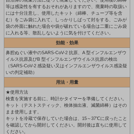
等は感染性を有するおそれがありますので、廃棄時の取扱い
には十分注意し、使用したキット（綿棒、チューブ等を含
む）をごみ袋に入れて、しっかりしばって封をする、ごみが
袋の外面に触れた場合や袋が破れている場合は二重にごみ袋
に入れる等、散乱しないように気を付けてください。
効能・効果
鼻腔ぬぐい液中のSARS-CoV-2 抗原、A 型インフルエンザウ
イルス抗原及びB 型インフルエンザウイルス抗原の検出
（SARS-CoV-2 感染疑い又はインフルエンザウイルス感染疑
いの判定補助）
用法・用量
★使用方法
検査を実施する前に、時計かタイマーを準備してください。
キット（テストスティック、検体抽出液、滅菌綿棒）はその
まま使用します。
キットを冷蔵で保存していた場合は、15～37℃に戻ったこと
を確認してから開封してください。開封後は直ちに使用して
ください。