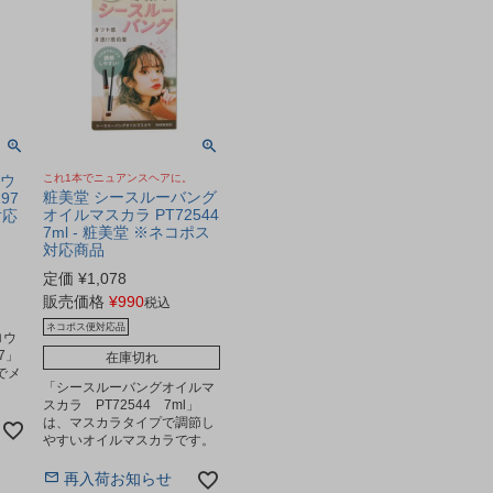
ロウ
これ1本でニュアンスヘアに。
粧美堂 シースルーバング
97
オイルマスカラ PT72544
対応
7ml - 粧美堂 ※ネコポス
対応商品
定価
¥
1,078
販売価格
¥
990
税込
ネコポス便対応品
ロウ
7」
在庫切れ
でメ
「シースルーバングオイルマ
スカラ PT72544 7ml」
は、マスカラタイプで調節し
やすいオイルマスカラです。
再入荷お知らせ