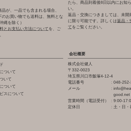
たら、商品到着後8日以内にお知
い。
商品が、一品でも含まれる場合、
返品・交換につきましては、未開
円以下のお買い物でも送料は、無料とな
に限り可能です。詳しくは
返品・
沖縄を除く）
て
をご覧ください。
料とお支払い方法について
を、ご
。
会社概要
株式会社健人
ド
332-0023
について
埼玉県川口市飯塚4-12-4
ついて
電話番号
048-252-
について
メール
info@hea
ビスについて
good.net
営業時間（電話受付）
9:00-17:
定休日
土・日・