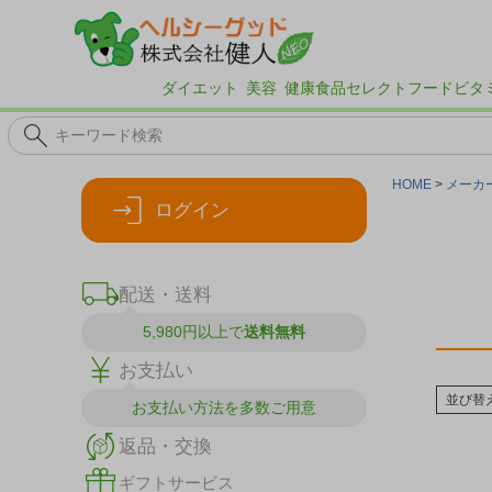
ダイエット
美容
健康食品
セレクトフード
ビタ
HOME
メーカ
ログイン
配送・送料
5,980円以上で
送料無料
お支払い
並び替
お支払い方法を
多数ご用意
返品・交換
ギフトサービス