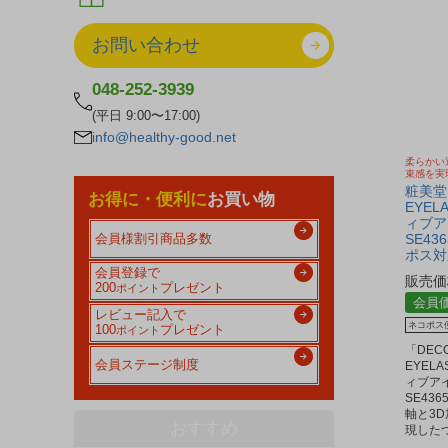
お問い合わせ
048-252-3939
(平日 9:00〜17:00)
info@healthy-good.net
柔らかい
束感を実
粧美堂 
お得に・便利に
お買い物
EYEL
ィブア
SE43
会員様割引商品多数
ポス対
会員登録で
販売価
200
プレゼント
ポイント
会員
レビュー記入で
ネコポス
100
プレゼント
ポイント
「DEC
会員ステージ制度
EYEL
ィブア
SE43
軸と3
おすすめ
現した