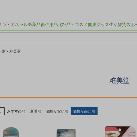
ミン・ミネラル
医薬品
衛生用品
化粧品・コスメ
健康グッズ
生活雑貨
スポ
ー別
粧美堂
粧美堂
え
おすすめ順
新着順
価格が安い順
価格が高い順