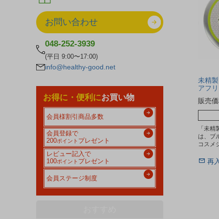
お問い合わせ
048-252-3939
(平日 9:00〜17:00)
info@healthy-good.net
未精製シ
アフリ
お得に・便利に
お買い物
販売価
会員様割引商品多数
「未精
会員登録で
は、ブ
200
プレゼント
ポイント
コスメ
レビュー記入で
再
100
プレゼント
ポイント
会員ステージ制度
おすすめ