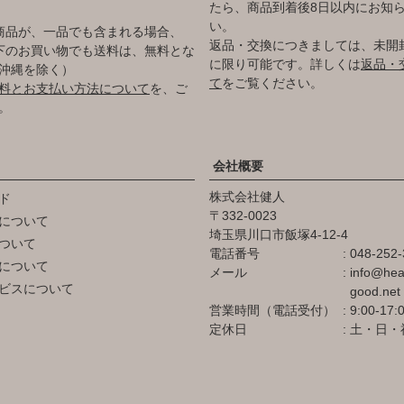
たら、商品到着後8日以内にお知
い。
商品が、一品でも含まれる場合、
返品・交換につきましては、未開
円以下のお買い物でも送料は、無料とな
に限り可能です。詳しくは
返品・
沖縄を除く）
て
をご覧ください。
料とお支払い方法について
を、ご
。
会社概要
株式会社健人
ド
332-0023
について
埼玉県川口市飯塚4-12-4
ついて
電話番号
048-252-
について
メール
info@hea
ビスについて
good.net
営業時間（電話受付）
9:00-17:
定休日
土・日・