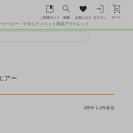
カート
ご利用ガイド
検索
お気に入り
ログイン
ーツ
ベビー・マタニティ
ペット用品
アウトレット
エアー
2
件中
1
-
2
件表示