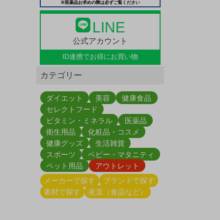
※医薬品お求めの際は必ずご覧ください
LINE
公式アカウント
ID連携で
お得にお買い物
カテゴリー
ダイエット
美容
健康食品
セレクトフード
ビタミン・ミネラル
医薬品
衛生用品
化粧品・コスメ
健康グッズ
生活雑貨
スポーツ
ベビー・マタニティ
ペット用品
アウトレット
メーカーで探す
ブランドで探す
素材で探す
産直（食品など）