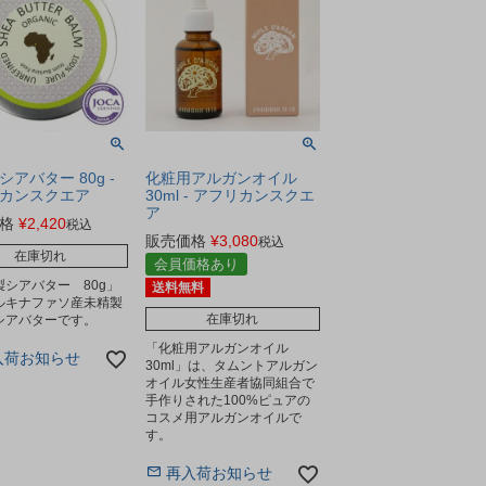
アバター 80g -
化粧用アルガンオイル
カンスクエア
30ml - アフリカンスクエ
ア
格
¥
2,420
税込
販売価格
¥
3,080
税込
在庫切れ
会員価格あり
製シアバター 80g」
送料無料
ルキナファソ産未精製
在庫切れ
シアバターです。
「化粧用アルガンオイル
入荷お知らせ
30ml」は、タムントアルガン
オイル女性生産者協同組合で
手作りされた100%ピュアの
コスメ用アルガンオイルで
す。
再入荷お知らせ