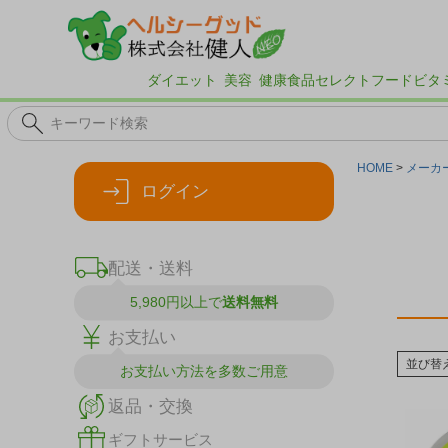
ダイエット
美容
健康食品
セレクトフード
ビタ
HOME
メーカ
ログイン
配送・送料
5,980円以上で
送料無料
お支払い
並び替
お支払い方法を
多数ご用意
返品・交換
ギフトサービス