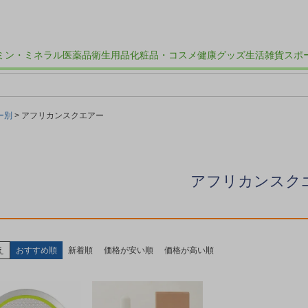
ミン・ミネラル
医薬品
衛生用品
化粧品・コスメ
健康グッズ
生活雑貨
スポ
ー別
アフリカンスクエアー
アフリカンスク
え
おすすめ順
新着順
価格が安い順
価格が高い順