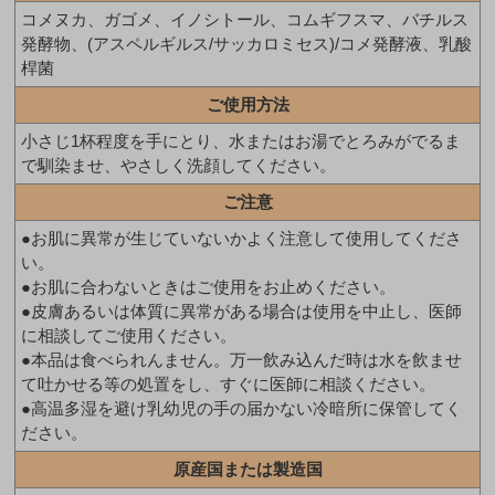
コメヌカ、ガゴメ、イノシトール、コムギフスマ、バチルス
発酵物、(アスペルギルス/サッカロミセス)/コメ発酵液、乳酸
桿菌
ご使用方法
小さじ1杯程度を手にとり、水またはお湯でとろみがでるま
で馴染ませ、やさしく洗顔してください。
ご注意
●お肌に異常が生じていないかよく注意して使用してくださ
い。
●お肌に合わないときはご使用をお止めください。
●皮膚あるいは体質に異常がある場合は使用を中止し、医師
に相談してご使用ください。
●本品は食べられんません。万一飲み込んだ時は水を飲ませ
て吐かせる等の処置をし、すぐに医師に相談ください。
●高温多湿を避け乳幼児の手の届かない冷暗所に保管してく
ださい。
原産国または製造国