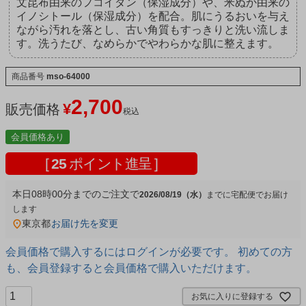
文昆布由来のフコイダン（保湿成分）や、米ぬか由来の
イノシトール（保湿成分）を配合。肌にうるおいを与え
ながら汚れを落とし、古い角質もすっきりと洗い流しま
す。洗うたび、なめらかでやわらかな肌に整えます。
商品番号
mso-64000
2,700
¥
販売価格
税込
会員価格あり
[
25
ポイント進呈 ]
本日
08時00分
までのご注文で
2026/08/19（水）
宅配便
東京都
お届け先を変更
会員価格で購入するにはログインが必要です。 初めての方
も、会員登録すると会員価格で購入いただけます。
お気に入りに登録する