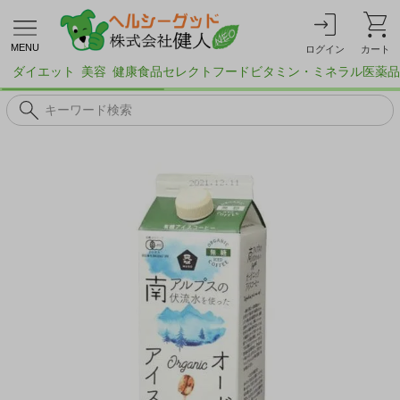
MENU
ログイン
カート
ダイエット
美容
健康食品
セレクトフード
ビタミン・ミネラル
医薬品