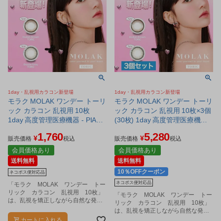
1day・乱視用カラコン新登場
1day・乱視用カラコン新登場
モラク MOLAK ワンデー トーリ
モラク MOLAK ワンデー トーリ
ック カラコン 乱視用 10枚
ック カラコン 乱視用 10枚×3個
1day 高度管理医療機器 - PIA
(30枚) 1day 高度管理医療機器 -
[宮脇咲良/カラーコンタクト] ※
PIA [宮脇咲良/カラーコンタク
1,760
5,280
¥
¥
ネコポス対応商品
ト] ※ネコポス対応商品
販売価格
税込
販売価格
税込
会員価格あり
会員価格あり
送料無料
送料無料
10％OFFクーポン
ネコポス便対応品
ネコポス便対応品
「モラク MOLAK ワンデー トー
リック カラコン 乱視用 10枚」
「モラク MOLAK ワンデー トー
は、乱視を矯正しながら自然な発色
リック カラコン 乱視用 10枚」
で瞳を美しく魅せる乱視用のカラコ
は、乱視を矯正しながら自然な発色
ンです。
で瞳を美しく魅せる乱視用のカラコ
カートに入れる