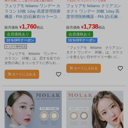
相手を虜にして愛される最上級の瞳を
うるおいたっぷりクリアな視界
フェリアモ feliamo ワンデー カ
フェリアモ feliamo クリアコン
ラコン 10枚 1day 高度管理医療
タクト ワンデー 30枚 1day 高
機器 - PIA [白石麻衣/カラーコン
度管理医療機器 - PIA [白石麻衣/
タクト] ※ネコポス対応商品
ワンデーコンタクト]
1,760
1,738
¥
¥
販売価格
税込
販売価格
税込
会員価格あり
会員価格あり
10％OFFクーポン
10％OFFクーポン
ネコポス便対応品
「フェリアモ feliamo クリアコン
タクト ワンデー 30枚」は、カラコ
「フェリアモ feliamo ワンデー
ンを使えない日やデイリー使いにお
カラコン 10枚」は、恋する全ての
すすめのクリアコンタクトレンズで
女性の為にをコンセプトに作られた
す。
カラーコンタクトです。
カートに入れる
カートに入れる