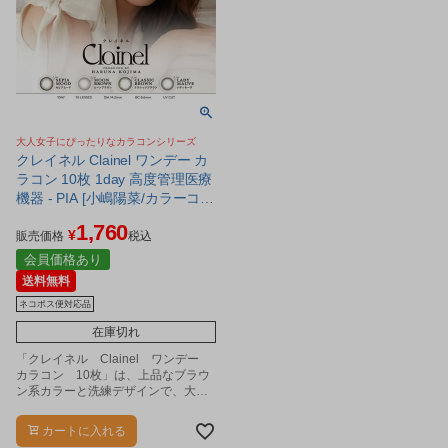
大人女子にぴったりなカラコンシリーズ
クレイネル Clainel ワンデー カ
ラコン 10枚 1day 高度管理医療
機器 - PIA [小嶋陽菜/カラーコン
タクト] ※ネコポス対応商品
1,760
¥
販売価格
税込
会員価格あり
送料無料
ネコポス便対応品
在庫切れ
「クレイネル Clainel ワンデー
カラコン 10枚」は、上品なブラウ
ン系カラーと洗練デザインで、大人
女子にぴったりなラインナップ。
カートに入れる