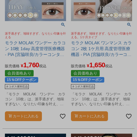
派手過ぎず、地味すぎず、なりたい印象を叶
派手過ぎず、地味すぎず、なりたい印象を叶
える
える。1ケ月タイプ
モラク MOLAK ワンデー カラコ
モラク MOLAK ワンマンス カラ
ン 10枚 1day 高度管理医療機器
コン 2枚 1ケ月用 高度管理医療
- PIA [宮脇咲良/カラーコンタク
機器 - PIA [宮脇咲良/カラーコン
ト] ※ネコポス対応商品
タクト] ※ネコポス対応商品
1,760
1,650
¥
¥
販売価格
税込
販売価格
税込
会員価格あり
会員価格あり
15％OFFクーポン
15％OFFクーポン
ネコポス便対応品
ネコポス便対応品
「モラク MOLAK ワンデー カラ
「モラク MOLAK ワンデー カラ
コン 10枚」は、派手過ぎず、地味
コン 10枚」は、派手過ぎず、地味
すぎない、なりたい印象を叶え、新
すぎない、なりたい印象を叶え、新
しい自分を演出するカラコンです。
しい自分を演出するカラコンです。
カートに入れる
カートに入れる