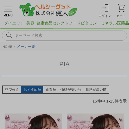
MENU
ログイン
カート
ダイエット
美容
健康食品
セレクトフード
ビタミン・ミネラル
医薬品
メーカー別
HOME
PIA
並び替え
おすすめ順
新着順
価格が安い順
価格が高い順
15
件中
1
-
15
件表示