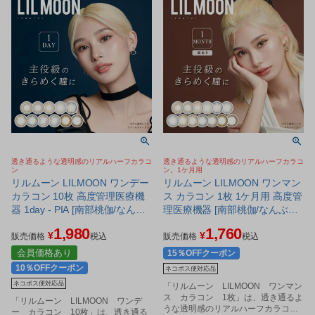
透き通るような透明感のリアルハーフカラコ
透き通るような透明感のリアルハーフカラコ
ン
ン。1ケ月用
リルムーン LILMOON ワンデー
リルムーン LILMOON ワンマン
カラコン 10枚 高度管理医療機
ス カラコン 1枚 1ケ月用 高度管
器 1day - PIA [南部桃伽/なんぶ
理医療機器 [南部桃伽/なんぶも
ももか] ※ネコポス対応商品
もか] ※ネコポス対応商品
1,980
1,760
¥
¥
販売価格
税込
販売価格
税込
会員価格あり
15％OFFクーポン
10％OFFクーポン
ネコポス便対応品
ネコポス便対応品
「リルムーン LILMOON ワンマン
ス カラコン 1枚」は、透き通るよ
「リルムーン LILMOON ワンデ
うな透明感のリアルハーフカラコン
ー カラコン 10枚」は、透き通る