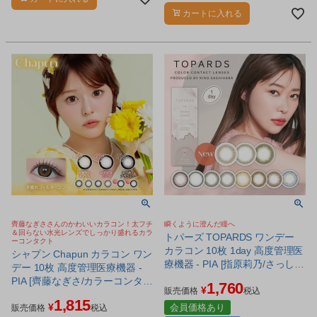
ンです。
カートに入れる
齊藤なぎささんのかわいいカラコン！太フチ
瞬くように澄んだ瞳へ
＆回らない水光レンズでしっかり盛れるカラ
トパーズ TOPARDS ワンデー
ーコンタクト
カラコン 10枚 1day 高度管理医
シャプン Chapun カラコン ワン
療機器 - PIA [指原莉乃/さっし
デー 10枚 高度管理医療機器 -
ー] ※ネコポス対応商品
PIA [齊藤なぎさ/カラーコンタク
1,760
¥
販売価格
税込
ト] ※ネコポス対応商品
1,815
¥
会員価格あり
販売価格
税込