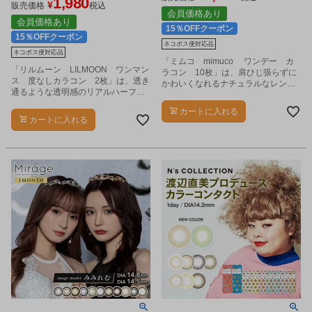
1,980
¥
応商品
販売価格
税込
会員価格あり
会員価格あり
15％OFFクーポン
15％OFFクーポン
ネコポス便対応品
ネコポス便対応品
「ミムコ mimuco ワンデー カ
「リルムーン LILMOON ワンマン
ラコン 10枚」は、肩ひじ張らずに
ス 度なしカラコン 2枚」は、透き
かわいくなれるナチュラルなレンズ
通るような透明感のリアルハーフカ
で、ゆるっとふわっと日々を可愛く
ラコンです。
するカラコンです。
カートに入れる
カートに入れる