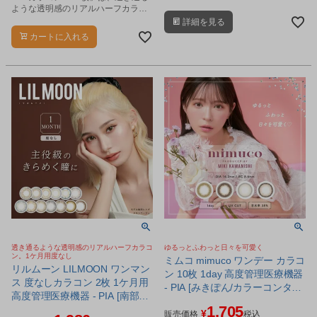
です。
ような透明感のリアルハーフカラコ
ンです。
詳細を見る
カートに入れる
透き通るような透明感のリアルハーフカラコ
ゆるっとふわっと日々を可愛く
ン。1ケ月用度なし
ミムコ mimuco ワンデー カラコ
リルムーン LILMOON ワンマン
ン 10枚 1day 高度管理医療機器
ス 度なしカラコン 2枚 1ケ月用
- PIA [みきぽん/カラーコンタク
高度管理医療機器 - PIA [南部桃
ト] ※ネコポス対応商品
1,705
伽/なんぶももか] ※ネコポス対
¥
販売価格
税込