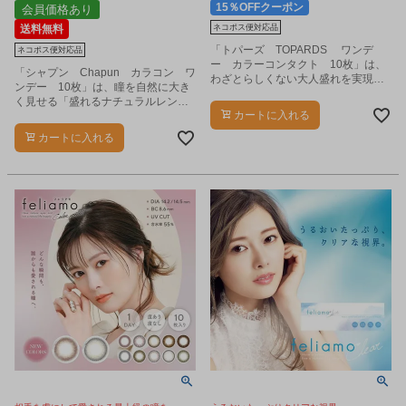
15％OFFクーポン
会員価格あり
送料無料
ネコポス便対応品
「トパーズ TOPARDS ワンデ
ネコポス便対応品
ー カラーコンタクト 10枚」は、
「シャプン Chapun カラコン ワ
わざとらしくない大人盛れを実現す
ンデー 10枚」は、瞳を自然に大き
る瞳にツヤを出す透明感カラーと、
く見せる「盛れるナチュラルレン
ウルっとした瞳に魅せる繊細デザイ
カートに入れる
ズ」です。
ンのカラコンです。
カートに入れる