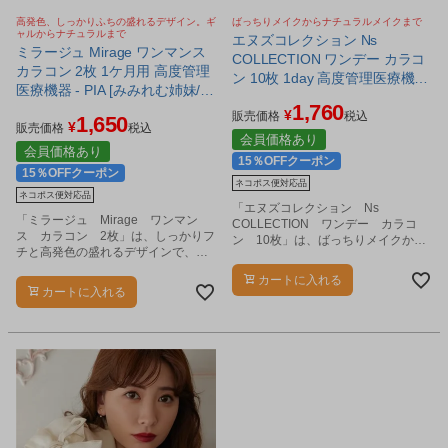
高発色、しっかりふちの盛れるデザイン。ギ
ばっちりメイクからナチュラルメイクまで
ャルからナチュラルまで
エヌズコレクション Ns
ミラージュ Mirage ワンマンス
COLLECTION ワンデー カラコ
カラコン 2枚 1ケ月用 高度管理
ン 10枚 1day 高度管理医療機器
医療機器 - PIA [みみれむ姉妹/カ
- PIA [渡辺直美/カラーコンタク
1,760
ラーコンタクト] ※ネコポス対
¥
ト] ※ネコポス対応商品
販売価格
税込
1,650
¥
応商品
販売価格
税込
会員価格あり
会員価格あり
15％OFFクーポン
15％OFFクーポン
ネコポス便対応品
ネコポス便対応品
「エヌズコレクション Ns
「ミラージュ Mirage ワンマン
COLLECTION ワンデー カラコ
ス カラコン 2枚」は、しっかりフ
ン 10枚」は、ばっちりメイクから
チと高発色の盛れるデザインで、印
ナチュラルメイクまで、メイクの完
象的な瞳を作り出します。
成度をグッと上げるカラコンです。
カートに入れる
カートに入れる