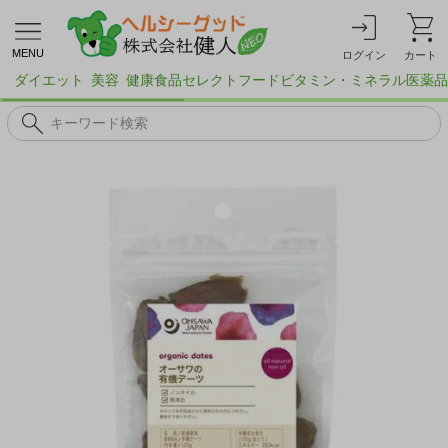
MENU
ログイン
カート
ダイエット
美容
健康食品
セレクトフード
ビタミン・ミネラル
医薬品