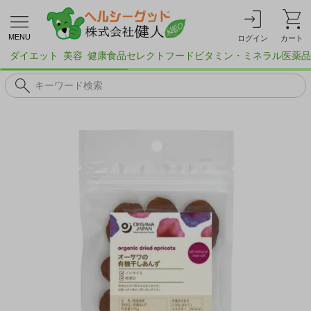
MENU
ログイン
カート
ダイエット
美容
健康食品
セレクトフード
ビタミン・ミネラル
医薬品