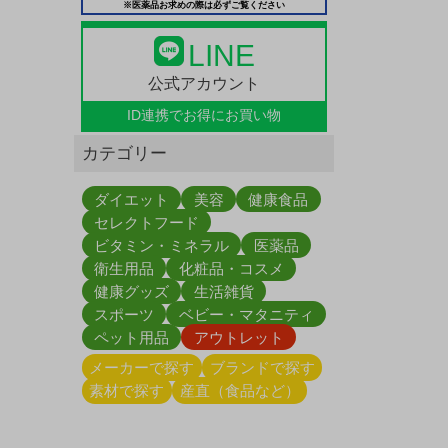
※医薬品お求めの際は必ずご覧ください
LINE
公式アカウント
ID連携で
お得にお買い物
カテゴリー
ダイエット
美容
健康食品
セレクトフード
ビタミン・ミネラル
医薬品
衛生用品
化粧品・コスメ
健康グッズ
生活雑貨
スポーツ
ベビー・マタニティ
ペット用品
アウトレット
メーカーで探す
ブランドで探す
素材で探す
産直（食品など）