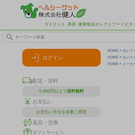
ダイエット
美容
健康食品
セレクトフード
ビタ
HOME
セレク
ログイン
HOME
セレク
HOME
メーカ
配送・送料
5,980円以上で
送料無料
お支払い
お支払い方法を
多数ご用意
返品・交換
ギフトサービス