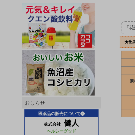
「花
★出
素
おしらせ
医薬品の販売について
健人
株式会社
ヘルシーグッド