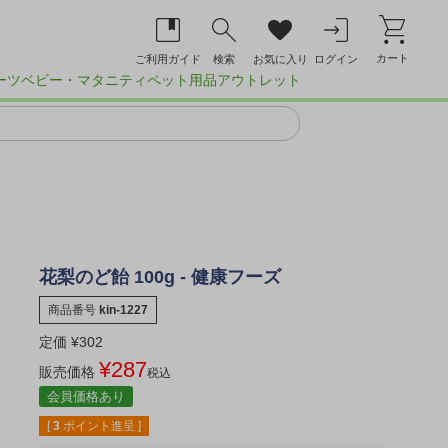
カート
ご利用ガイド
検索
お気に入り
ログイン
ーツ
ベビー・マタニティ
ペット用品
アウトレット
花梨のど飴 100g - 健康フーズ
商品番号
kin-1227
定価
¥
302
¥
287
販売価格
税込
会員価格あり
[
3
ポイント進呈 ]