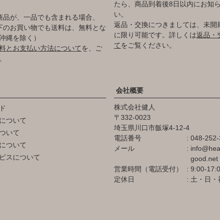
たら、商品到着後8日以内にお知
い。
商品が、一品でも含まれる場合、
返品・交換につきましては、未開
円以下のお買い物でも送料は、無料とな
に限り可能です。詳しくは
返品・
沖縄を除く）
て
をご覧ください。
料とお支払い方法について
を、ご
。
会社概要
株式会社健人
ド
332-0023
について
埼玉県川口市飯塚4-12-4
ついて
電話番号
048-252-
について
メール
info@hea
ビスについて
good.net
営業時間（電話受付）
9:00-17:
定休日
土・日・