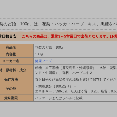
梨のど飴 100g」は、花梨・ハッカ・ハーブエキス、黒糖を
荷日数目安
こちらの商品は、通常3～5営業日で出荷となります。(お
商品名
花梨のど飴 100g
内容量
100ｇ
メーカー名
健康フーズ
粗糖、加工黒糖（鹿児島県・沖縄県産）、水飴、花梨
材・原材料・成分
ンド・中国産）、香料、ハーブエキス
保存方法
直射日光及び高温多湿の場所を避けて保存してくださ
＜栄養成分（100g当り）＞
その他
エネルギー：390kcal、たんぱく質：0.2g、脂質：0.
賞味期限
パッケージまたはラベルに記載