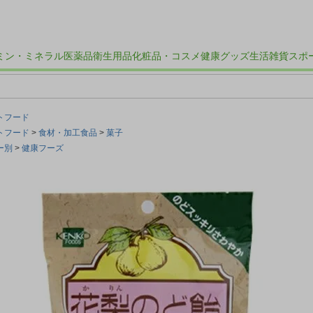
ミン・ミネラル
医薬品
衛生用品
化粧品・コスメ
健康グッズ
生活雑貨
スポ
トフード
トフード
食材・加工食品
菓子
ー別
健康フーズ