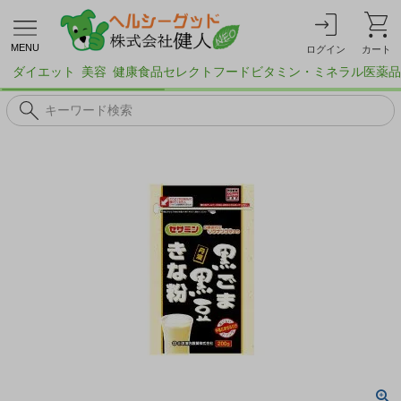
MENU
ログイン
カート
ダイエット
美容
健康食品
セレクトフード
ビタミン・ミネラル
医薬品