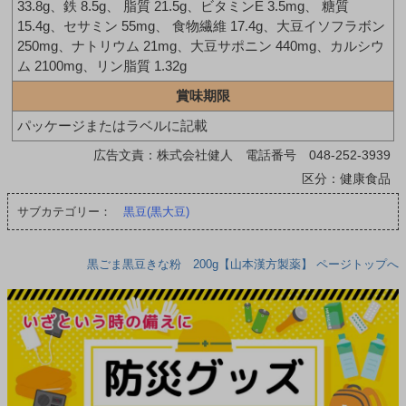
33.8g、鉄 8.5g、 脂質 21.5g、ビタミンE 3.5mg、 糖質
15.4g、セサミン 55mg、 食物繊維 17.4g、大豆イソフラボン
250mg、ナトリウム 21mg、大豆サポニン 440mg、カルシウ
ム 2100mg、リン脂質 1.32g
賞味期限
パッケージまたはラベルに記載
広告文責：株式会社健人 電話番号 048-252-3939
区分：健康食品
サブカテゴリー：
黒豆(黒大豆)
黒ごま黒豆きな粉 200g【山本漢方製薬】 ページトップへ