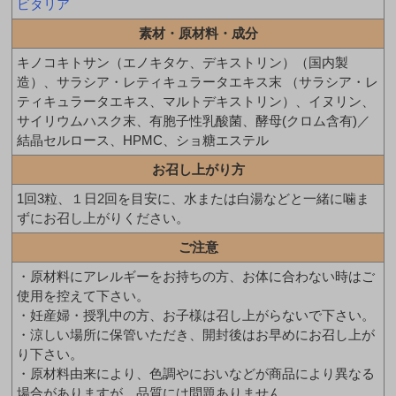
ビタリア
素材・原材料・成分
キノコキトサン（エノキタケ、デキストリン）（国内製
造）、サラシア・レティキュラータエキス末 （サラシア・レ
ティキュラータエキス、マルトデキストリン）、イヌリン、
サイリウムハスク末、有胞子性乳酸菌、酵母(クロム含有)／
結晶セルロース、HPMC、ショ糖エステル
お召し上がり方
1回3粒、１日2回を目安に、水または白湯などと一緒に噛ま
ずにお召し上がりください。
ご注意
・原材料にアレルギーをお持ちの方、お体に合わない時はご
使用を控えて下さい。
・妊産婦・授乳中の方、お子様は召し上がらないで下さい。
・涼しい場所に保管いただき、開封後はお早めにお召し上が
り下さい。
・原材料由来により、色調やにおいなどが商品により異なる
場合がありますが、品質には問題ありません。