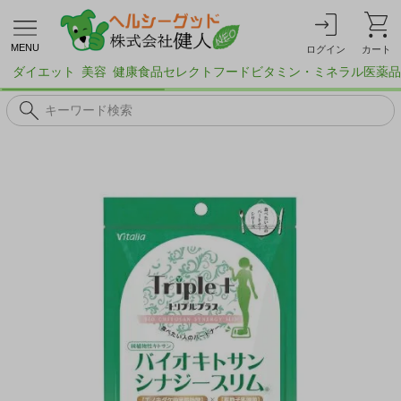
MENU
ログイン
カート
ダイエット
美容
健康食品
セレクトフード
ビタミン・ミネラル
医薬品