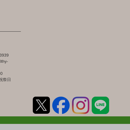
3939
lthy-
00
祝祭日