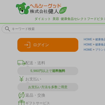
ダイエット
美容
健康食品
セレクトフード
ビタ
HOME
健康食
ログイン
HOME
健康食
HOME
ブラン
配送・送料
5,980円以上で
送料無料
お支払い
お支払い方法を
多数ご用意
返品・交換
ギフトサービス