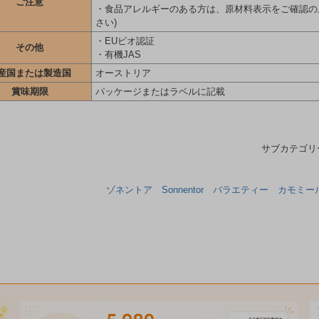
ご注意
・食品アレルギーのある方は、原材料表示をご確認の
さい)
・EUビオ認証
その他
・有機JAS
産国または製造国
オーストリア
賞味期限
パッケージまたはラベルに記載
サブカテゴ
ゾネントア Sonnentor バラエティー カモミー