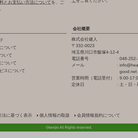
て
をご覧ください。
料とお支払い方法について
を、ご
。
会社概要
株式会社健人
ド
332-0023
について
埼玉県川口市飯塚4-12-4
ついて
電話番号
048-252-
について
メール
info@hea
ビスについて
good.net
営業時間（電話受付）
9:00-17:
定休日
土・日・
引法に基づく表示
個人情報の取扱
会員情報規約について
©kenjin All Rights reserved.