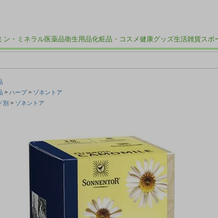
ミン・ミネラル
医薬品
衛生用品
化粧品・コスメ
健康グッズ
生活雑貨
スポ
品
品
ハーブ
ゾネントア
ド別
ゾネントア