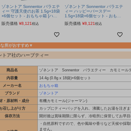
ゾネントア Sonnentor バラエテ
ゾネントア Sonnentor バラエテ
ィー 守護天使のお茶 1.5g×18袋
ィー ハッピーバースデー
×6個セット - おもちゃ箱 [ハー
1.5g×18袋×6個セット - おもち
ブティー]
ゃ箱 [ハーブティー]
販売価格
¥
8,121
販売価格
¥
8,121
税込
税込
んな所がおすすめ▼
ントア社のハーブティー
商品名
ゾネントア Sonnentor バラエティー カモミールテ
内容量
14.4g (0.8g x 18袋)×6個セット
メーカー名
おもちゃ箱
ブランド
ゾネントア
材・原材料・成分
有機カモミール(ジャーマン)
お召し上がり方
カップにティーバッグを入れ、沸騰したお湯を注ぎま
保存方法
開封後は賞味期限に限らず、冷暗所に保管してお早目
・自然原料ですので、色や風味や香りなど天候や採取
ません。