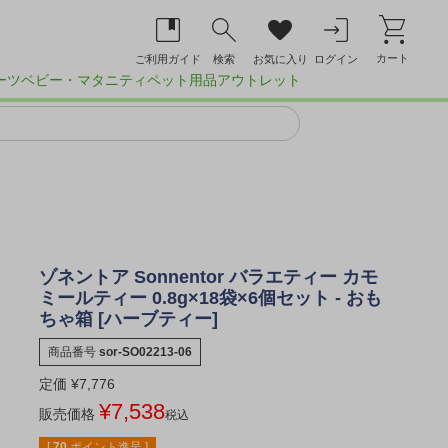
カート
ご利用ガイド
検索
お気に入り
ログイン
ーツ
ベビー・マタニティ
ペット用品
アウトレット
ゾネントア Sonnentor バラエティー カモ
ミールティー 0.8g×18袋×6個セット - おも
ちゃ箱 [ハーブティー]
商品番号
sor-SO02213-06
定価
¥
7,776
¥
7,538
販売価格
税込
[
70
ポイント進呈 ]