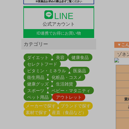
※医薬品お求めの際は必ずご覧ください
LINE
公式アカウント
ID連携で
お得にお買い物
カテゴリー
▼こ
ゾネ
ダイエット
美容
健康食品
セレクトフード
ビタミン・ミネラル
医薬品
衛生用品
化粧品・コスメ
健康グッズ
生活雑貨
スポーツ
ベビー・マタニティ
ペット用品
アウトレット
素
メーカーで探す
ブランドで探す
素材で探す
産直（食品など）