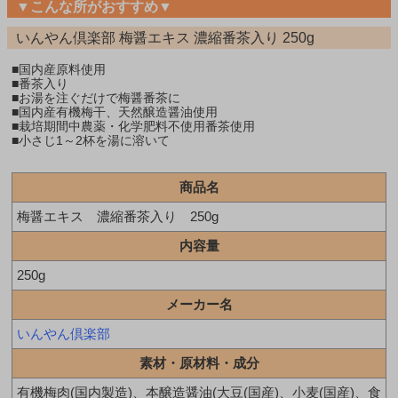
▼こんな所がおすすめ▼
いんやん倶楽部 梅醤エキス 濃縮番茶入り 250g
■国内産原料使用
■番茶入り
■お湯を注ぐだけで梅醤番茶に
■国内産有機梅干、天然醸造醤油使用
■栽培期間中農薬・化学肥料不使用番茶使用
■小さじ1～2杯を湯に溶いて
商品名
梅醤エキス 濃縮番茶入り 250g
内容量
250g
メーカー名
いんやん倶楽部
素材・原材料・成分
有機梅肉(国内製造)、本醸造醤油(大豆(国産)、小麦(国産)、食