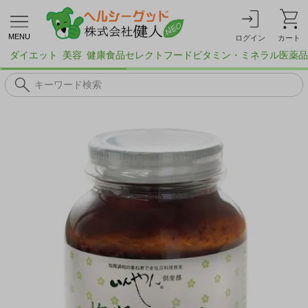
MENU
ログイン
カート
ダイエット
美容
健康食品
セレクトフード
ビタミン・ミネラル
医薬品