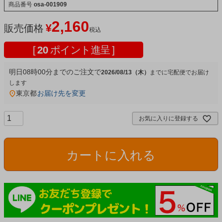
商品番号
osa-001909
2,160
¥
販売価格
税込
[
20
ポイント進呈 ]
明日
08時00分
までのご注文で
2026/08/13（木）
宅配便
東京都
お届け先を変更
お気に入りに登録する
カートに入れる