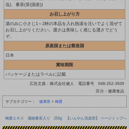
塩)、番茶(茶(国産))
お召し上がり方
湯のみに小さじ1～2杯の本品を入れ熱湯を注いでよく混ぜて
お召し上がりください。濃さは美味しく感じる濃さでどう
ぞ。
原産国または製造国
日本
賞味期限
パッケージまたはラベルに記載
広告文責：株式会社健人 電話番号 048-252-3939
区分：健康食品
サブカテゴリー：
健康茶
>
梅醤
梅醤エキス 濃縮番茶入り 250g 【いんやん倶楽部】 ページトップへ