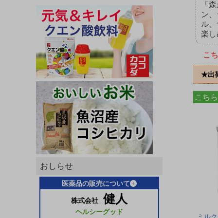
「森
ン、
ル、
楽し
こ
★出
こちら
おしらせ
医薬品の販売について
健人
株式会社
ヘルシーグッド
ミルク生