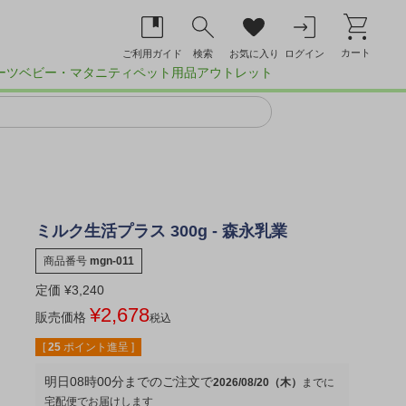
カート
ご利用ガイド
検索
お気に入り
ログイン
ーツ
ベビー・マタニティ
ペット用品
アウトレット
ミルク生活プラス 300g - 森永乳業
商品番号
mgn-011
定価
¥
3,240
¥
2,678
販売価格
税込
[
25
ポイント進呈 ]
明日
08時00分
までのご注文で
2026/08/20（木）
宅配便