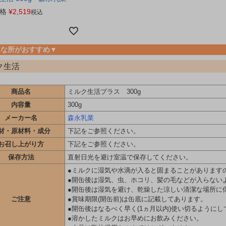
格
¥
2,519
税込
んな所がおすすめ▼
ク生活
商品名
ミルク生活プラス 300g
内容量
300g
メーカー名
森永乳業
材・原材料・成分
下記をご参照ください。
お召し上がり方
下記をご参照ください。
保存方法
直射日光を避け室温で保存してください。
●ミルクに湿気や水滴が入ると固まることがあります
●開缶後は湿気、虫、ホコリ、髪の毛などが入らない
●開缶後は湿気を避け、乾燥した涼しい清潔な場所に
ご注意
●賞味期限(開缶前)は缶底に記載してあります。
●開缶後はなるべく早く(1ヵ月以内)使い切るように
●溶かしたミルクはお早めにお飲みください。