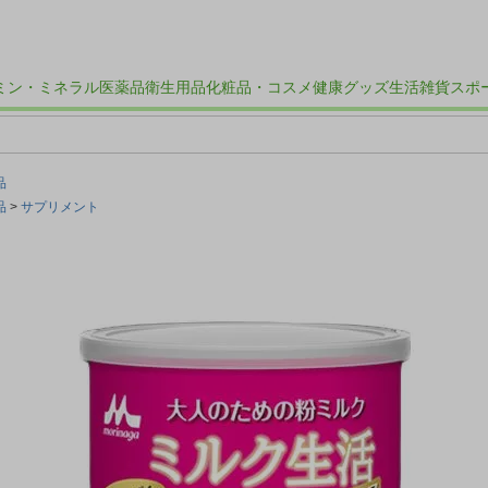
ミン・ミネラル
医薬品
衛生用品
化粧品・コスメ
健康グッズ
生活雑貨
スポ
品
品
サプリメント