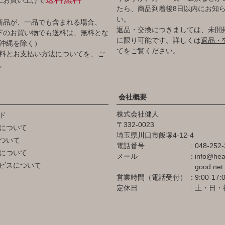
たら、商品到着後8日以内にお知
い。
商品が、一品でも含まれる場合、
返品・交換につきましては、未開
円以下のお買い物でも送料は、無料とな
に限り可能です。詳しくは
返品・
沖縄を除く）
て
をご覧ください。
料とお支払い方法について
を、ご
。
会社概要
株式会社健人
ド
332-0023
について
埼玉県川口市飯塚4-12-4
ついて
電話番号
048-252-
について
メール
info@hea
ビスについて
good.net
営業時間（電話受付）
9:00-17:
定休日
土・日・