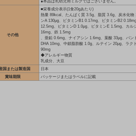
●本品は乳幼児用ミルクではございません。
■栄養成分表示(1食20gあたり)
熱量 89kcal、たんぱく質 3.5g、脂質 3.6g、炭水化物 
ンA 130μg、ビタミンB1 0.17mg、ビタミンB2 0.18
12.5mg、ビタミンD 1.0μg、ビタミンE 1.5mg、カ
16mg、鉄 1.5mg
その他
、亜鉛 0.6mg、ナイアシン 1.6mg、葉酸 33μg、パン
DHA 10mg、中鎖脂肪酸 1.0g、ルテイン 20μg、
90mg
◆アレルギー物質
乳成分、大豆
産国または製造国
日本
賞味期限
パッケージまたはラベルに記載