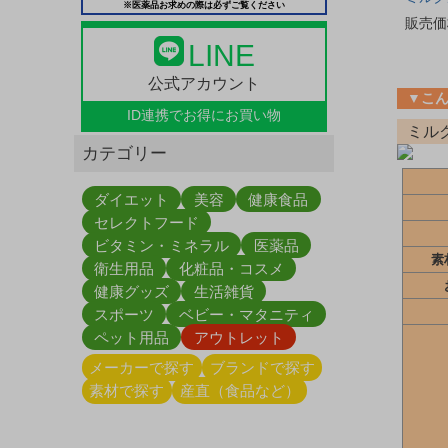
※医薬品お求めの際は必ずご覧ください
販売価
LINE
公式アカウント
▼こ
ID連携で
お得にお買い物
ミル
カテゴリー
ダイエット
美容
健康食品
セレクトフード
ビタミン・ミネラル
医薬品
素
衛生用品
化粧品・コスメ
健康グッズ
生活雑貨
スポーツ
ベビー・マタニティ
ペット用品
アウトレット
メーカーで探す
ブランドで探す
素材で探す
産直（食品など）