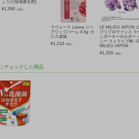
ょう/八味地黄丸料]
¥
1,590
（税込）
ラヴェーラ Lavera リペ
LE MILIEU JAPON 
アリップバーム 4.5g- カ
プリプロヴァンス ラ
リス成城
ンダーキーホルダー 
ニー ストライプ柄- L
¥
1,210
（税込）
MILIEU JAPON
¥
1,320
（税込）
にチェックした商品