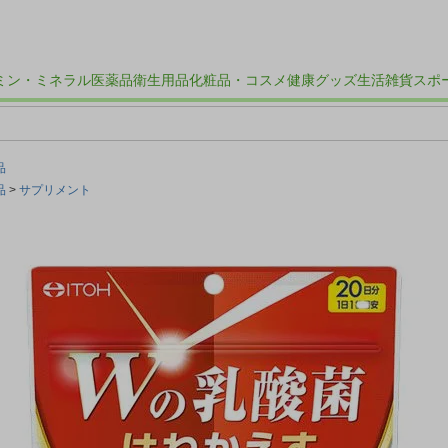
ミン・ミネラル
医薬品
衛生用品
化粧品・コスメ
健康グッズ
生活雑貨
スポ
品
品
サプリメント