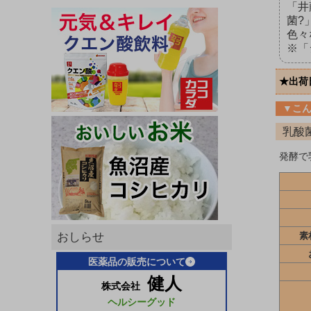
「井
菌?
色々
※「
★出荷
▼こ
乳酸
発酵で
おしらせ
素
医薬品の販売について
健人
株式会社
ヘルシーグッド