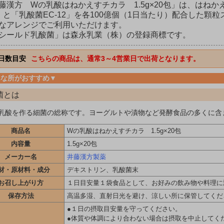
藤漢方 Wの乳酸はねかえすチカラ 1.5g×20包」は、はね
」と「乳酸菌EC-12」を各100億個（1日当たり）配合した
なアレンジでご利用いただけます。
シールド乳酸菌」は森永乳業（株）の登録商標です。
日数目安
こちらの商品は、通常3～4営業日で出荷となります。
んな所がおすすめ▼
菌とは
乳酸を作る細菌の総称です。ヨーグルトや漬物など発酵食品の多くに含
商品名
Wの乳酸はねかえすチカラ 1.5g×20包
内容量
1.5g×20包
メーカー名
井藤漢方製薬
材・原材料・成分
デキストリン、乳酸菌末
お召し上がり方
１日目安量１袋食品として、お好みの飲み物や料理に
保存方法
高温多湿、直射日光を避け、涼しい所に保管してくだ
●１日の摂取目安量を守ってください。
●体質や体調により合わない場合は摂取を中止してく