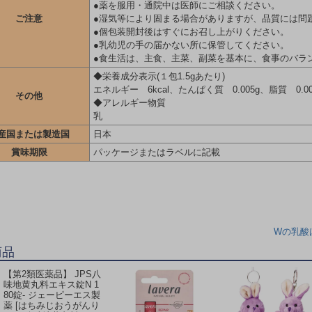
●薬を服用・通院中は医師にご相談ください。
ご注意
●湿気等により固まる場合がありますが、品質には問
●個包装開封後はすぐにお召し上がりください。
●乳幼児の手の届かない所に保管してください。
●食生活は、主食、主菜、副菜を基本に、食事のバラ
◆栄養成分表示(１包1.5gあたり)
エネルギー 6kcal、たんぱく質 0.005g、脂質 0.00
その他
◆アレルギー物質
乳
産国または製造国
日本
賞味期限
パッケージまたはラベルに記載
Wの乳酸
商品
【第2類医薬品】 JPS八
味地黄丸料エキス錠N 1
80錠- ジェーピーエス製
薬 [はちみじおうがんり