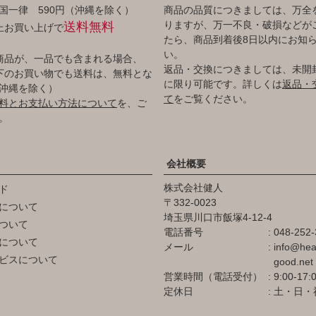
国一律 590円（沖縄を除く）
商品の品質につきましては、万全
りますが、万一不良・破損などが
送料無料
以上お買い上げで
たら、商品到着後8日以内にお知
い。
商品が、一品でも含まれる場合、
返品・交換につきましては、未開
円以下のお買い物でも送料は、無料とな
に限り可能です。詳しくは
返品・
沖縄を除く）
て
をご覧ください。
料とお支払い方法について
を、ご
。
会社概要
株式会社健人
ド
332-0023
について
埼玉県川口市飯塚4-12-4
ついて
電話番号
048-252-
について
メール
info@hea
ビスについて
good.net
営業時間（電話受付）
9:00-17:
定休日
土・日・