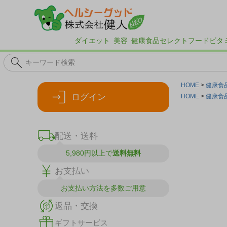
ダイエット
美容
健康食品
セレクトフード
ビタ
HOME
健康食
ログイン
HOME
健康食
配送・送料
5,980円以上で
送料無料
お支払い
お支払い方法を
多数ご用意
返品・交換
ギフトサービス