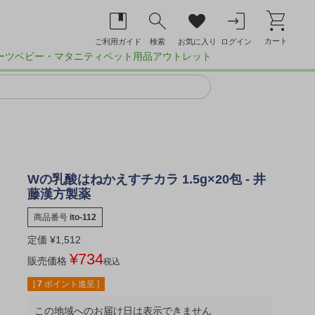
カート
ご利用ガイド
検索
お気に入り
ログイン
ーツ
ベビー・マタニティ
ペット用品
アウトレット
Wの乳酸はねかえすチカラ 1.5g×20包 - 井
藤漢方製薬
商品番号
ito-112
定価
¥
1,512
¥
734
販売価格
税込
[
7
ポイント進呈 ]
この地域へのお届け日は表示できません