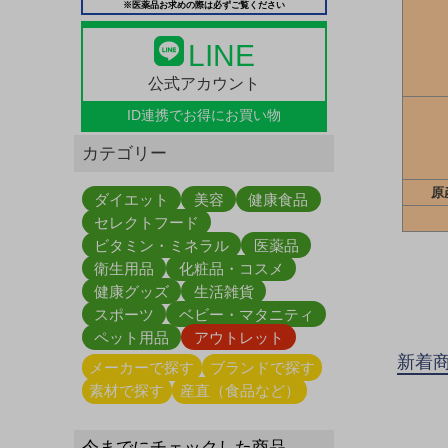
※医薬品お求めの際は必ずご覧ください
LINE
公式アカウント
ID連携で
お得にお買い物
カテゴリー
原
ダイエット
美容
健康食品
セレクトフード
ビタミン・ミネラル
医薬品
衛生用品
化粧品・コスメ
健康グッズ
生活雑貨
スポーツ
ベビー・マタニティ
ペット用品
アウトレット
新着
メーカーで探す
ブランドで探す
素材で探す
産直（食品など）
今までにチェックした商品