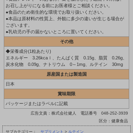
お召し上がりになる前にお医者様とご相談ください。
●食品のため衛生的な環境でお取り扱いください。
●本品は原材料の性質上、外観に多少の違いが生じる場合が
ございます。
●乳幼児の手の届かないところに置いてください。
その他
◆栄養成分(1粒あたり)
エネルギー 3.26kcaｌ、たんぱく質 0.15g、脂質 0.26g、
炭水化物 0.09g、ナトリウム 0～1mg、ルテイン 30mg
原産国または製造国
日本
賞味期限
パッケージまたはラベルに記載
広告文責：株式会社健人 電話番号 048-252-3939
区分：健康食品
サブカテゴリー：
サプリメント
>
ルテイン