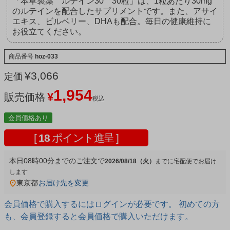
「本草製薬 ルテイン30 30粒」は、1粒あたり30mg
のルテインを配合したサプリメントです。また、アサイ
エキス、ビルベリー、DHAも配合。毎日の健康維持に
お役立てください。
商品番号
hoz-033
¥
3,066
定価
1,954
¥
販売価格
税込
会員価格あり
[
18
ポイント進呈 ]
本日
08時00分
までのご注文で
2026/08/18（火）
宅配便
東京都
お届け先を変更
会員価格で購入するにはログインが必要です。 初めての方
も、会員登録すると会員価格で購入いただけます。