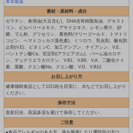
本草製薬
素材・原材料・成分
ゼラチン、食用油(大豆含む)、DHA含有精製魚油、デキスト
リン、ビルベリーエキス、アサイエキス、レモン果汁、砂
糖、でん粉、グリセリン、着色料(マリーゴールド、トマトリ
コピン、ヘマトコッカス藻色素)、ミツロウ、乳化剤、酸化防
止剤(V.E)、ビタミンC、加工デンプン、ナイアシン、V.E、
パントテン酸Ca、安定剤(アラビアガム)、パーム油カロテ
ン、デュナリエラカロテン、V.B1、V.B6、V.A、二酸化ケイ
素、葉酸、クエン酸Na、クエン酸、V.D、V.B12
お召し上がり方
健康補助食品として1日1粒を目安に、水などでお召し上がり
ください。
保存方法
直射日光、高温多湿を避けて保存してください
ご注意
●食品アレルギーのある方、薬を服用したり通院中の方は、