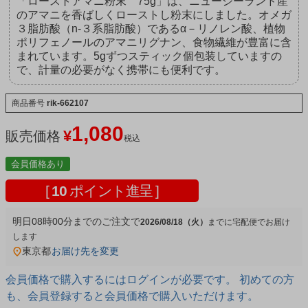
「ローストアマニ粉末 75g」は、ニュージーランド産
のアマニを香ばしくローストし粉末にしました。オメガ
３脂肪酸（n-３系脂肪酸）であるα－リノレン酸、植物
ポリフェノールのアマニリグナン、食物繊維が豊富に含
まれています。5gずつスティック個包装していますの
で、計量の必要がなく携帯にも便利です。
商品番号
rik-662107
1,080
¥
販売価格
税込
会員価格あり
[
10
ポイント進呈 ]
明日
08時00分
までのご注文で
2026/08/18（火）
宅配便
東京都
お届け先を変更
会員価格で購入するにはログインが必要です。 初めての方
も、会員登録すると会員価格で購入いただけます。