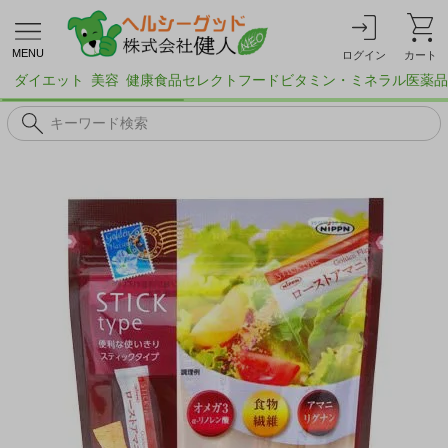
MENU
ログイン
カート
ダイエット
美容
健康食品
セレクトフード
ビタミン・ミネラル
医薬品