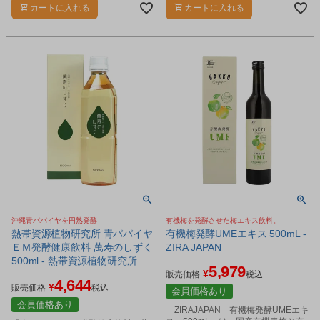
カートに入れる
カートに入れる
沖縄青パパイヤを円熟発酵
有機梅を発酵させた梅エキス飲料。
熱帯資源植物研究所 青パパイヤ
有機梅発酵UMEエキス 500mL -
ＥＭ発酵健康飲料 萬寿のしずく
ZIRA JAPAN
500ml - 熱帯資源植物研究所
5,979
¥
販売価格
税込
4,644
¥
販売価格
税込
会員価格あり
会員価格あり
「ZIRAJAPAN 有機梅発酵UMEエキ