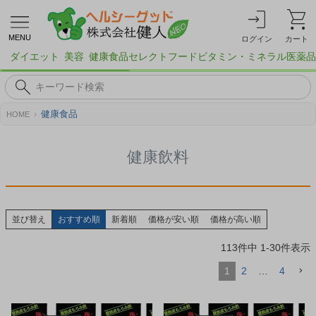
MENU
ログイン
カート
ダイエット
美容
健康食品
セレクトフード
ビタミン・ミネラル
医薬品
健康食品
HOME
健康飲料
並び替え
おすすめ順
新着順
価格が安い順
価格が高い順
113
件中
1
-
30
件表示
1
2
…
4