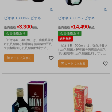
ビオネU 300ml - ビオネ
ビオネB 500ml - ビオネ
3,300
14,490
¥
¥
販売価格
税込
販売価格
税込
会員価格あり
会員価格あり
送料無料
「ビオネU 300ml」は、強化培養さ
れた乳酸菌と酵母菌を無農薬の豆乳
「ビオネB 500ml」は、強化培養さ
で共棲培養した乳酸菌飲料サプリメ
れた乳酸菌と酵母菌を無農薬の豆乳
ントです。
で共棲培養した乳酸菌飲料サプリメ
ントです。
カートに入れる
カートに入れる