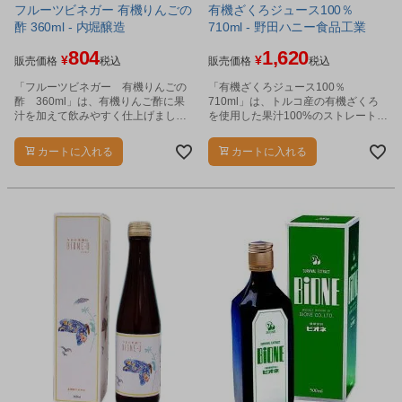
フルーツビネガー 有機りんごの
有機ざくろジュース100％
酢 360ml - 内堀醸造
710ml - 野田ハニー食品工業
804
1,620
¥
¥
販売価格
税込
販売価格
税込
「フルーツビネガー 有機りんごの
「有機ざくろジュース100％
酢 360ml」は、有機りんご酢に果
710ml」は、トルコ産の有機ざくろ
汁を加えて飲みやすく仕上げまし
を使用した果汁100%のストレートジ
た。
ュースです。
カートに入れる
カートに入れる