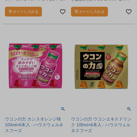
類のビタミンB群（ビタミンＢ１、ビ
ンエキスを配合したドリンクです。
タミンＢ６、ナイアシン）を配合し
カートに入れる
カートに入れる
たジンジャーレモン味の炭酸飲料で
す。
ウコンの力 カシスオレンジ味
ウコンの力 ウコンエキスドリン
100ml×6本入 - ハウスウェルネ
ク 100ml×6本入 - ハウスウェル
スフーズ
ネスフーズ