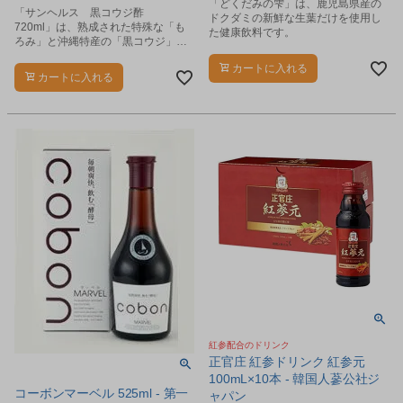
「どくだみの雫」は、鹿児島県産の
「サンヘルス 黒コウジ酢
ドクダミの新鮮な生葉だけを使用し
720ml」は、熟成された特殊な「も
た健康飲料です。
ろみ」と沖縄特産の「黒コウジ」を
原料にじっくりと時間をかけ、天然
カートに入れる
発酵させた甕仕込みの黒酢で、特に
カートに入れる
天然の“クエン酸”の量が抜群です。
紅参配合のドリンク
正官庄 紅参ドリンク 紅参元
100mL×10本 - 韓国人蔘公社ジ
コーボンマーベル 525ml - 第一
ャパン