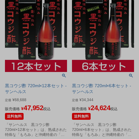
黒コウジ酢 720ml×12本セット -
黒コウジ酢 720ml×6本セット -
サンヘルス
サンヘルス
¥
68,688
¥
34,344
定価
定価
47,952
24,624
¥
¥
販売価格
税込
販売価格
税込
送料無料
送料無料
「サンヘルス 黒コウジ酢
「サンヘルス 黒コウジ酢
720ml×12本セット」は、熟成された
720ml×6本セット」は、熟成された
特殊な「もろみ」と沖縄特産の「黒
特殊な「もろみ」と沖縄特産の「黒