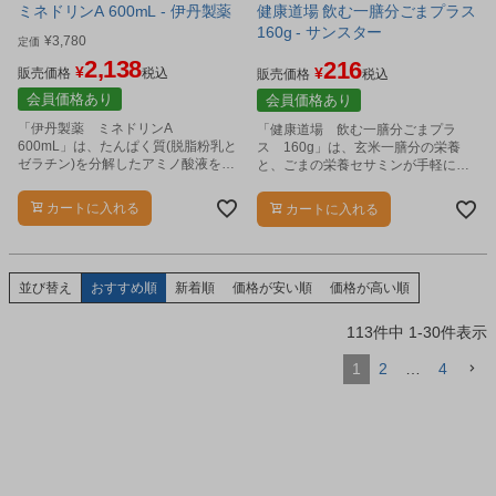
ミネドリンA 600mL - 伊丹製薬
健康道場 飲む一膳分ごまプラス
160g - サンスター
¥
3,780
定価
2,138
216
¥
¥
販売価格
税込
販売価格
税込
会員価格あり
会員価格あり
「伊丹製薬 ミネドリンA
「健康道場 飲む一膳分ごまプラ
600mL」は、たんぱく質(脱脂粉乳と
ス 160g」は、玄米一膳分の栄養
ゼラチン)を分解したアミノ酸液を配
と、ごまの栄養セサミンが手軽にお
合した栄養機能食品です。
いしくしっかりとれる健康飲料で
す。
カートに入れる
カートに入れる
並び替え
おすすめ順
新着順
価格が安い順
価格が高い順
113
件中
1
-
30
件表示
1
2
…
4