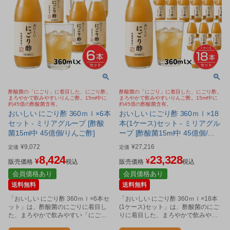
酢酸菌の「にごり」に着目した、にごり酢。
酢酸菌の「にごり」に着目した、にごり酢。
まろやかで飲みやすいりんご酢。15ml中に
まろやかで飲みやすいりんご酢。15ml中に
約45億の酢酸菌含有。
約45億の酢酸菌含有。
おいしい にごり酢 360ｍｌ×6本
おいしい にごり酢 360ｍｌ×18
セット - ミリアグループ [酢酸
本(1ケース)セット - ミリアグル
菌15ml中 45億個/りんご酢]
ープ [酢酸菌15ml中 45億個/り
んご酢]
¥
9,072
¥
27,216
定価
定価
8,424
23,328
¥
¥
販売価格
税込
販売価格
税込
会員価格あり
会員価格あり
送料無料
送料無料
「おいしい にごり酢 360ｍｌ×6本セ
「おいしい にごり酢 360ｍｌ×18本
ット」は、酢酸菌のにごりに着目し
(1ケース)セット」は、酢酸菌のにご
た、まろやかで飲みやすい「にごり
りに着目した、まろやかで飲みやす
酢」です。
い「にごり酢」です。