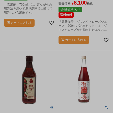
8,100
¥
販売価格
税込
「玄米酢 700ml」は、昔ながらの
醸造法を用いて鹿児島県福山町にて
会員価格あり
醸造した玄米酢です。
送料無料
「興新物産 ダマスク・ローズジュ
カートに入れる
ース 200mL×24本セット」は、ダ
マスクローズから抽出したエキスを
使った、香り高いローズジュースで
す。
カートに入れる