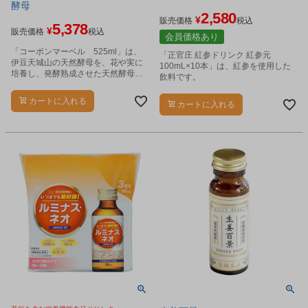
酵母
2,580
¥
販売価格
税込
5,378
¥
販売価格
税込
会員価格あり
「コーボンマーベル 525ml」は、
「正官庄 紅参ドリンク 紅参元
伊豆天城山の天然酵母を、花や実に
100mL×10本」は、紅参を使用した
培養し、発酵熟成させた天然酵母飲
飲料です。
料です。
カートに入れる
カートに入れる