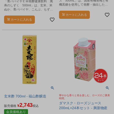
ス 500mL」は、国産有機青梅と有
「青パパイヤＥＭ発酵健康飲料 萬
機黒糖を使用して発酵・抽出した梅
寿のしずく 500ml」は、玄米、米
エキスに、梅果肉エキスと国産有機
ぬか、青パパイヤ、こんぶ、もずく
さとうきびエキスを加えた商品で
を独自の発酵技術で1年半以上じっく
カートに入れる
す。
り発酵・熟成した発酵飲料です。
カートに入れる
華やかな香りと色を楽しむ、ローズのご褒美
玄米酢 700ml - 福山酢醸造
時間。
ダマスク・ローズジュース
2,743
¥
販売価格
税込
200mL×24本セット - 興新物産
会員価格あり