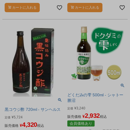
コウジ」を原料にじっくりと時間を
コウジ」を原料にじっくりと時間を
かけ、天然発酵させた甕仕込みの黒
かけ、天然発酵させた甕仕込みの黒
カートに入れる
カートに入れる
酢で、特に天然の“クエン酸”の量が抜
酢で、特に天然の“クエン酸”の量が抜
群です。
群です。
どくだみの雫 500ml - シャトー
勝沼
¥
3,240
定価
黒コウジ酢 720ml - サンヘルス
2,932
¥
販売価格
税込
¥
5,724
定価
4,320
会員価格あり
¥
販売価格
税込