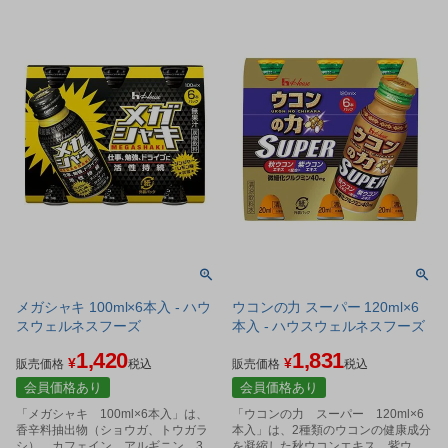
メガシャキ 100ml×6本入 - ハウ
ウコンの力 スーパー 120ml×6
スウェルネスフーズ
本入 - ハウスウェルネスフーズ
1,420
1,831
¥
¥
販売価格
税込
販売価格
税込
会員価格あり
会員価格あり
「メガシャキ 100ml×6本入」は、
「ウコンの力 スーパー 120ml×6
香辛料抽出物（ショウガ、トウガラ
本入」は、2種類のウコンの健康成分
シ）、カフェイン、アルギニン、3種
を凝縮した秋ウコンエキス、紫ウコ