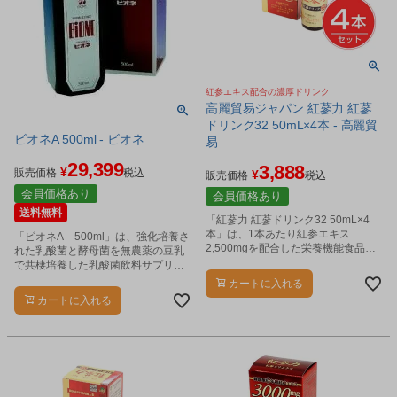
紅参エキス配合の濃厚ドリンク
高麗貿易ジャパン 紅蔘力 紅蔘
ドリンク32 50mL×4本 - 高麗貿
ビオネA 500ml - ビオネ
易
29,399
3,888
¥
販売価格
税込
¥
販売価格
税込
会員価格あり
会員価格あり
送料無料
「紅蔘力 紅蔘ドリンク32 50mL×4
本」は、1本あたり紅参エキス
「ビオネA 500ml」は、強化培養さ
2,500mgを配合した栄養機能食品の
れた乳酸菌と酵母菌を無農薬の豆乳
ドリンクです。
で共棲培養した乳酸菌飲料サプリメ
ントです。
カートに入れる
カートに入れる