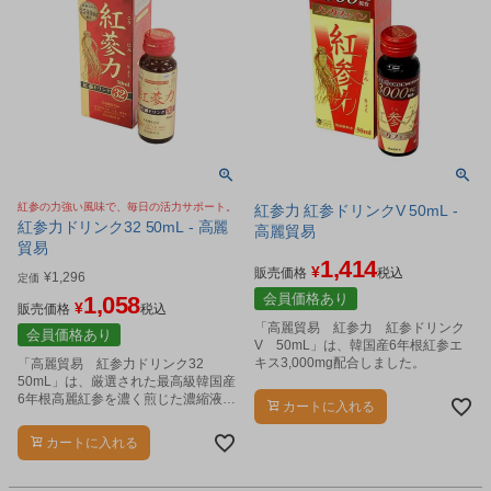
紅参の力強い風味で、毎日の活力サポート。
紅参力 紅参ドリンクV 50mL -
紅参力ドリンク32 50mL - 高麗
高麗貿易
貿易
1,414
¥
販売価格
税込
¥
1,296
定価
会員価格あり
1,058
¥
販売価格
税込
「高麗貿易 紅参力 紅参ドリンク
会員価格あり
V 50mL」は、韓国産6年根紅参エ
キス3,000mg配合しました。
「高麗貿易 紅参力ドリンク32
50mL」は、厳選された最高級韓国産
6年根高麗紅参を濃く煎じた濃縮液に
カートに入れる
甘草、L-カルニチン、ビタミンCなど
のビタミン類を添加して造ったドリ
カートに入れる
ンク製品です。