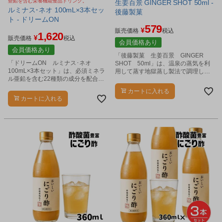
亜鉛を含む栄養機能食品ドリンク。
生姜百景 GINGER SHOT 50ml -
ルミナス･ネオ 100mL×3本セッ
後藤製菓
ト - ドリームON
579
¥
販売価格
税込
1,620
¥
販売価格
税込
会員価格あり
会員価格あり
「後藤製菓 生姜百景 GINGER
「ドリームON ルミナス･ネオ
SHOT 50ml」は、温泉の蒸気を利
100mL×3本セット」は、必須ミネラ
用して蒸す地獄蒸し製法で調理した
ル亜鉛を含む22種類の成分を配合し
有機生姜をベースに、有機りんご、
たドリンクです。
有機みかん、有機レモン、有機米飴
カートに入れる
をバランスよく配合したノンカフェ
カートに入れる
インで、保存料不使用/着色料不使用
を一切使わない有機素材だけで作っ
たウェルネスドリンクです。