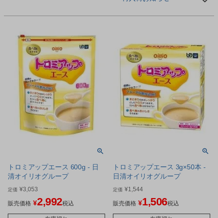
トロミアップエース 600g - 日
トロミアップエース 3g×50本 -
清オイリオグループ
日清オイリオグループ
¥
3,053
¥
1,544
定価
定価
2,992
1,506
¥
¥
販売価格
税込
販売価格
税込