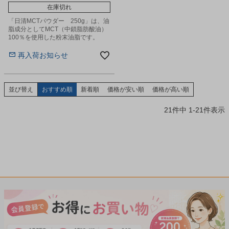
在庫切れ
「日清MCTパウダー 250g」は、油
脂成分としてMCT（中鎖脂肪酸油）
100％を使用した粉末油脂です。
再入荷お知らせ
並び替え
おすすめ順
新着順
価格が安い順
価格が高い順
21
件中
1
-
21
件表示