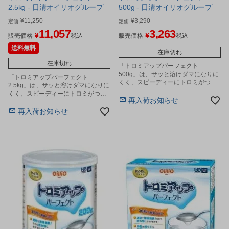
2.5kg - 日清オイリオグループ
500g - 日清オイリオグループ
¥
11,250
¥
3,290
定価
定価
11,057
3,263
¥
¥
販売価格
税込
販売価格
税込
送料無料
在庫切れ
在庫切れ
「トロミアップパーフェクト
500g」は、サッと溶けダマになりに
「トロミアップパーフェクト
くく、スピーディーにトロミがつき
2.5kg」は、サッと溶けダマになりに
ます。
くく、スピーディーにトロミがつき
再入荷お知らせ
ます。
再入荷お知らせ