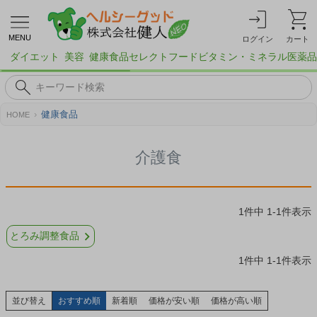
MENU
ログイン
カート
ダイエット
美容
健康食品
セレクトフード
ビタミン・ミネラル
医薬品
健康食品
HOME
介護食
1
件中
1
-
1
件表示
とろみ調整食品
1
件中
1
-
1
件表示
並び替え
おすすめ順
新着順
価格が安い順
価格が高い順