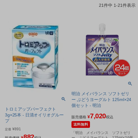
21
件中
1
-
21
件表示
明治 メイバランス ソフトゼリ
ー ぶどうヨーグルト 125ml×24
個セット - 明治
トロミアップパーフェクト
7,020
3g×25本 - 日清オイリオグルー
¥
販売価格
税込
プ
送料無料
¥
891
定価
「明治 メイバランス ソフトゼリ
882
¥
ー ぶどうヨーグルト 125ml×24個
販売価格
税込