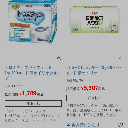
トロミアップパーフェクト
日清MCTパウダー 13g×30パッ
1g×100本 - 日清オイリオグルー
ク - 日清オイリオ
プ
¥
5,704
定価
¥
1,722
5,307
定価
¥
販売価格
税込
1,709
¥
販売価格
税込
在庫切れ
在庫切れ
「日清MCTパウダー 13g×30パッ
ク」は、油脂成分としてMCT（中鎖
「トロミアップパーフェクト
脂肪酸油）100％を使用した粉末油
1g×100本」は、サッと溶けダマにな
脂です。
りにくく、スピーディーにトロミが
再入荷お知らせ
つきます。