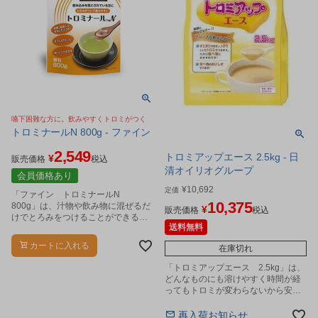
嚥下困難な方に。飲みやすくトロミがつく
トロミナールN 800g - ファイン
2,549
トロミアップエース 2.5kg - 日
¥
販売価格
税込
清オイリオグループ
会員価格あり
¥
10,692
定価
「ファイン トロミナールN
10,375
800g」は、汁物や飲み物に混ぜるだ
¥
販売価格
税込
けでとろみをつけることができると
送料無料
ろみ調整食品です。
カートに入れる
在庫切れ
「トロミアップエース 2.5kg」は、
どんなものにも溶けやすく時間が経
ってもトロミが変わらないから安心
です。
再入荷お知らせ