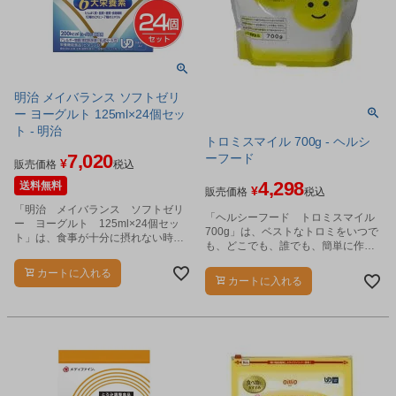
明治 メイバランス ソフトゼリ
ー ヨーグルト 125ml×24個セッ
ト - 明治
トロミスマイル 700g - ヘルシ
7,020
ーフード
¥
販売価格
税込
4,298
送料無料
¥
販売価格
税込
「明治 メイバランス ソフトゼリ
「ヘルシーフード トロミスマイル
ー ヨーグルト 125ml×24個セッ
700g」は、ベストなトロミをいつで
ト」は、食事が十分に摂れない時
も、どこでも、誰でも、簡単に作る
や、食事のバランスが崩れた時に、
事ができるとろみ調整食品です。
食事の代わり、または食事にプラス
カートに入れる
して飲むことで必要な栄養が補給で
カートに入れる
きるゼリータイプの栄養食品です。