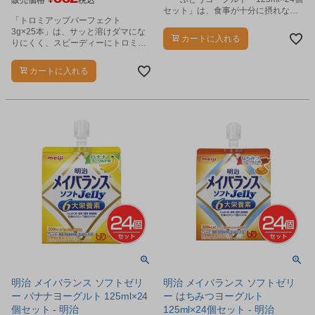
セット」は、食事が十分に摂れない
「トロミアップパーフェクト
時や、食事のバランスが崩れた時
3g×25本」は、サッと溶けダマにな
に、食事の代わり、または食事にプ
カートに入れる
りにくく、スピーディーにトロミが
ラスして飲むことで必要な栄養が補
つきます。
給できるゼリータイプの栄養食品で
す。
カートに入れる
明治 メイバランス ソフトゼリ
明治 メイバランス ソフトゼリ
ー バナナヨーグルト 125ml×24
ー はちみつヨーグルト
個セット - 明治
125ml×24個セット - 明治