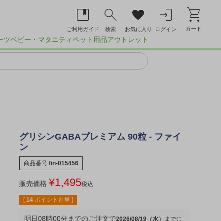
カート
ご利用ガイド
検索
お気に入り
ログイン
ーツ
ベビー・マタニティ
ペット用品
アウトレット
グリシンGABAプレミアム 90粒 - ファイ
ン
商品番号
fin-015456
¥
1,495
販売価格
税込
[
14
ポイント進呈 ]
明日
08時00分
までのご注文で
2026/08/19（水）