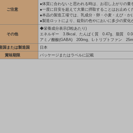
●体質に合わないと思われる時は、お召し上がりの量
ご注意
●一度に目安を超えて大量に摂取することはお止めく
●本品の製造工場では、乳成分・卵・小麦・えび・か
●製造ロットにより、錠剤の色やにおいに多少の変化
◆栄養成分表示(3粒あたり)
その他
エネルギー 3.8kcal、たんぱく質 0.47g、脂質 0.
アミノ酪酸(GABA) 200mg、L-トリプトファン 25m
産国または製造国
日本
賞味期限
パッケージまたはラベルに記載