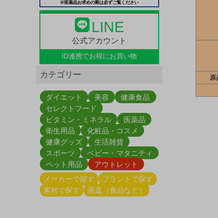
※医薬品お求めの際は必ずご覧ください
LINE
公式アカウント
ID連携で
お得にお買い物
カテゴリー
原
ダイエット
美容
健康食品
セレクトフード
ビタミン・ミネラル
医薬品
衛生用品
化粧品・コスメ
健康グッズ
生活雑貨
スポーツ
ベビー・マタニティ
ペット用品
アウトレット
メーカーで探す
ブランドで探す
素材で探す
産直（食品など）