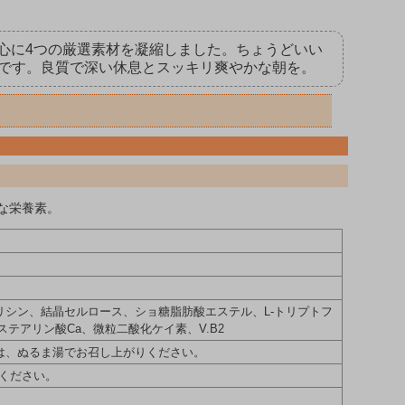
中心に4つの厳選素材を凝縮しました。ちょうどいい
です。良質で深い休息とスッキリ爽やかな朝を。
な栄養素。
/グリシン、結晶セルロース、ショ糖脂肪酸エステル、L-トリプトフ
テアリン酸Ca、微粒二酸化ケイ素、V.B2
たは、ぬるま湯でお召し上がりください。
ください。