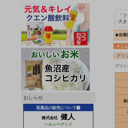
「フ
大き
★出荷
▼こ
グリ
グリシ
おしらせ
素
医薬品の販売について
健人
株式会社
ヘルシーグッド