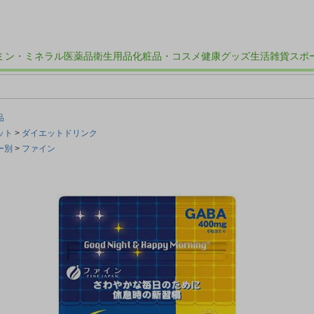
ミン・ミネラル
医薬品
衛生用品
化粧品・コスメ
健康グッズ
生活雑貨
スポ
品
ット
ダイエットドリンク
ー別
ファイン