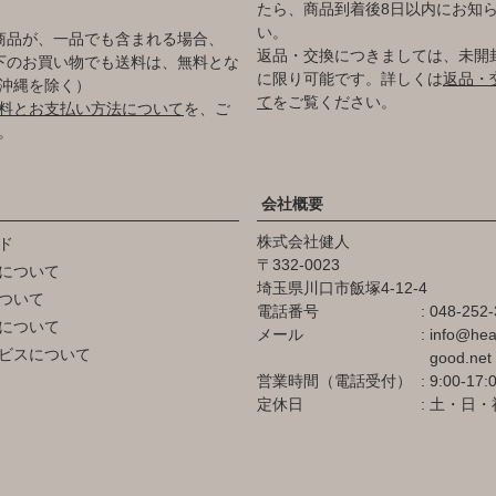
たら、商品到着後8日以内にお知
い。
商品が、一品でも含まれる場合、
返品・交換につきましては、未開
円以下のお買い物でも送料は、無料とな
に限り可能です。詳しくは
返品・
沖縄を除く）
て
をご覧ください。
料とお支払い方法について
を、ご
。
会社概要
株式会社健人
ド
332-0023
について
埼玉県川口市飯塚4-12-4
ついて
電話番号
048-252-
について
メール
info@hea
ビスについて
good.net
営業時間（電話受付）
9:00-17:
定休日
土・日・