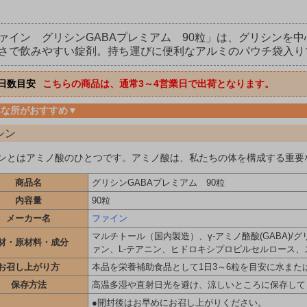
ァイン グリシンGABAプレミアム 90粒」は、グリシンを
さで飲みやすい錠剤。持ち運びに便利なアルミのパウチ袋入り
日数目安
こちらの商品は、通常3～4営業日で出荷となります。
んな所がおすすめ▼
シン
ンとはアミノ酸のひとつです。アミノ酸は、私たちの体を構成する重要
商品名
グリシンGABAプレミアム 90粒
内容量
90粒
メーカー名
ファイン
マルチトール（国内製造）、γ-アミノ酪酸(GABA)
材・原材料・成分
ァン、L-テアニン、ヒドロキシプロピルセルロース、ス
お召し上がり方
本品を栄養補助食品として1日3～6粒を目安に水ま
保存方法
高温多湿や直射日光を避け、涼しいところに保存して
●開封後はお早めにお召し上がりください。