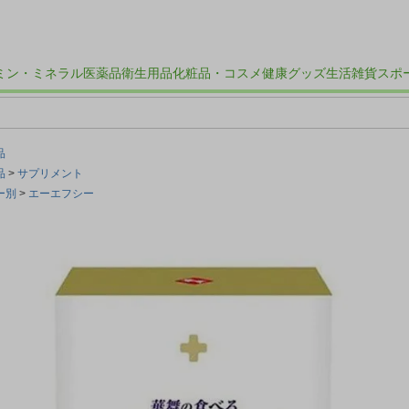
ミン・ミネラル
医薬品
衛生用品
化粧品・コスメ
健康グッズ
生活雑貨
スポ
品
品
サプリメント
ー別
エーエフシー