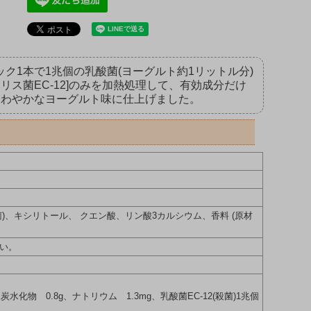
ク1本で1兆個の乳酸菌(ヨーグルト約1リットル分)
ス菌EC-12]のみを加熱処理して、有効成分だけ
さわやかなヨーグルト味に仕上げました。
菌)、キシリトール、 クエン酸、リン酸3カルシウム、香料 (原材
い。
炭水化物 0.8g、ナトリウム 1.3mg、乳酸菌EC-12(殺菌)1兆個