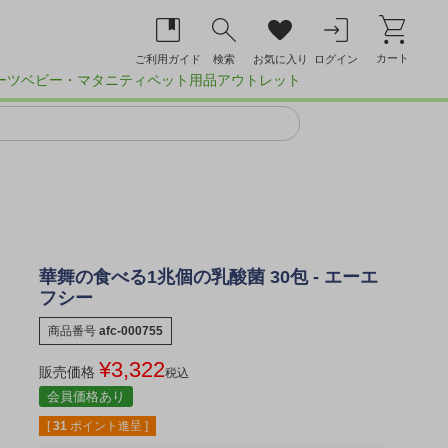
カート
ご利用ガイド
検索
お気に入り
ログイン
ーツ
ベビー・マタニティ
ペット用品
アウトレット
華舞の食べる1兆個の乳酸菌 30包 - エーエ
フシー
商品番号
afc-000755
¥
3,322
販売価格
税込
会員価格あり
[
31
ポイント進呈 ]