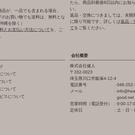
たら、商品到着後8日以内にお知
い。
商品が、一品でも含まれる場合、
返品・交換につきましては、未開
円以下のお買い物でも送料は、無料とな
に限り可能です。詳しくは
返品・
沖縄を除く）
て
をご覧ください。
料とお支払い方法について
を、ご
。
会社概要
株式会社健人
ド
332-0023
について
埼玉県川口市飯塚4-12-4
ついて
電話番号
048-252-
について
メール
info@hea
ビスについて
good.net
営業時間（電話受付）
9:00-17:
定休日
土・日・