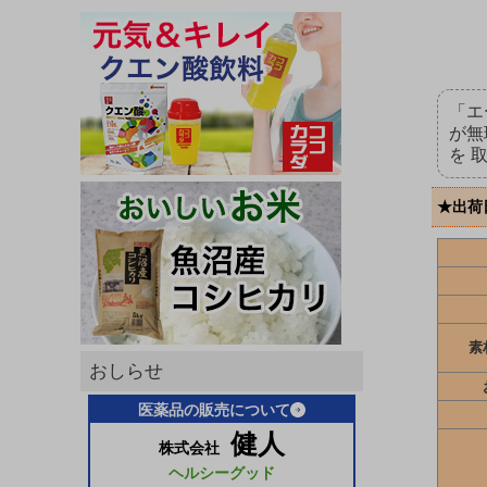
「エ
が無
を 
★出荷
素
おしらせ
医薬品の販売について
健人
株式会社
ヘルシーグッド