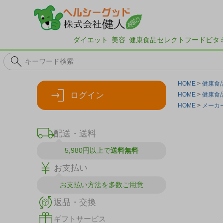
ダイエット
美容
健康食品
セレクトフード
ビタ
HOME
健康食
ログイン
HOME
健康食
HOME
メーカ
配送・送料
5,980円以上で
送料無料
お支払い
お支払い方法を
多数ご用意
返品・交換
ギフトサービス