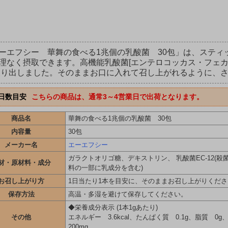
ーエフシー 華舞の食べる1兆個の乳酸菌 30包」は、スティッ
理なく摂取できます。高機能乳酸菌[エンテロコッカス・フェカリ
取り出しました。そのままお口に入れて召し上がれるように、
日数目安
こちらの商品は、通常3～4営業日で出荷となります。
商品名
華舞の食べる1兆個の乳酸菌 30包
内容量
30包
メーカー名
エーエフシー
ガラクトオリゴ糖、デキストリン、 乳酸菌EC-12(殺
材・原材料・成分
料の一部に乳成分を含む)
お召し上がり方
1日当たり1本を目安に、そのままお召し上がりくださ
保存方法
高温・多湿を避けて保存してください。
◆栄養成分表示 (1本1gあたり)
その他
エネルギー 3.6kcal、たんぱく質 0.1g、脂質 0g、
200mg