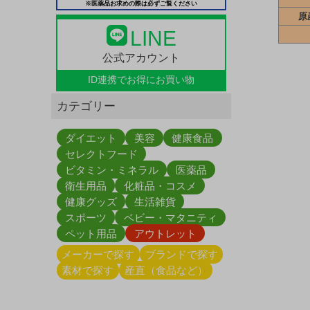
※医薬品お求めの際は必ずご覧ください
原
LINE
公式アカウント
ID連携で
お得にお買い物
カテゴリー
ダイエット
美容
健康食品
セレクトフード
ビタミン・ミネラル
医薬品
衛生用品
化粧品・コスメ
健康グッズ
生活雑貨
スポーツ
ベビー・マタニティ
ペット用品
アウトレット
メーカーで探す
ブランドで探す
素材で探す
産直（食品など）