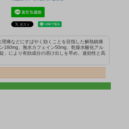
生理痛などにすばやく効くことを目指した解熱鎮痛
160mg、無水カフェイン50mg、乾燥水酸化アル
ク錠」により有効成分の溶け出しを早め、速効性と高