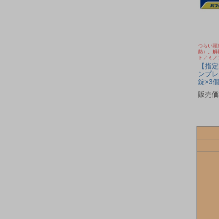
つらい頭
熱）。解
トアミノ
【指定
ンプレ
錠×3個
フメデ
販売価
※ネコ
薬/頭痛