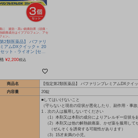
痛に 速効・高い鎮痛効果（頭痛・
熱鎮痛成分はイブプロフェン、アセ
フェン。
第2類医薬品】 バファリ
ミアムDXクイック＋ 20
セット - ライオン [セル
ィケーション税制対象]
格
¥
2,200
税込
ポス対応商品 [解熱鎮痛
]
商品名
【指定第2類医薬品】 バファリンプレミアムDXクイッ
内容量
20錠
■してはいけないこと
（守らないと現在の症状が悪化したり、副作用・事故
1．次の人は服用しないでください
（1）本剤又は本剤の成分によりアレルギー症状を
（2）本剤又は他の解熱鎮痛薬、かぜ薬を服用して
（ぜんそくを誘発する可能性があります）
（3）15才未満の小児。