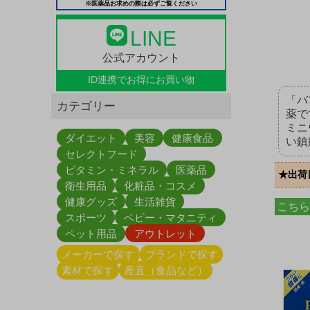
※医薬品お求めの際は必ずご覧ください
LINE
公式アカウント
ID連携で
お得にお買い物
「バ
カテゴリー
薬で
ミニ
ダイエット
美容
健康食品
い鎮
セレクトフード
ビタミン・ミネラル
医薬品
★出荷
衛生用品
化粧品・コスメ
健康グッズ
生活雑貨
こちら
スポーツ
ベビー・マタニティ
ペット用品
アウトレット
メーカーで探す
ブランドで探す
素材で探す
産直（食品など）