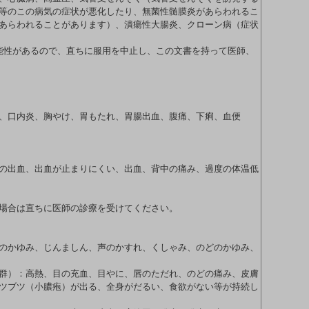
等のこの病気の症状が悪化したり、無菌性髄膜炎があらわれるこ
あらわれることがあります）、潰瘍性大腸炎、クローン病（症状
能性があるので、直ちに服用を中止し、この文書を持って医師、
、口内炎、胸やけ、胃もたれ、胃腸出血、腹痛、下痢、血便
の出血、出血が止まりにくい、出血、背中の痛み、過度の体温低
場合は直ちに医師の診療を受けてください。
のかゆみ、じんましん、声のかすれ、くしゃみ、のどのかゆみ、
群）：高熱、目の充血、目やに、唇のただれ、のどの痛み、皮膚
ツブツ（小膿疱）が出る、全身がだるい、食欲がない等が持続し