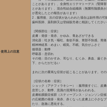
ことがあります）、全身性エリテマトーデス（腎障害
とがあります）、混合性結合組織病（無菌性髄膜炎が
が悪化したとの報告があります）
2．服用後、次の症状があらわれた場合は副作用の可
歯科医師、薬剤師又は登録販売者に相談してください
［関係部位：症状］
皮膚：発疹・発赤、かゆみ、青あざができる
消化器：吐き気・嘔吐、食欲不振、胃部不快感、胃痛
精神神経系：めまい、眠気、不眠、気分がふさぐ
循環器：動悸
使用上の注意
呼吸器：息切れ
その他：目のかすみ、耳なり、むくみ、鼻血、歯ぐき
下、からだがだるい
まれに次の重篤な症状が起こることがあります。その
［症状の名称：症状］
ショック（アナフィラキシー）：服用後すぐに、皮膚
息苦しさ、動悸、意識の混濁等があらわれる。
皮膚粘膜眼症候群（スティーブンス・ジョンソン症候
の広範囲の発疹・発赤、赤くなった皮膚上に小さなブ
たり、急激に悪化する。