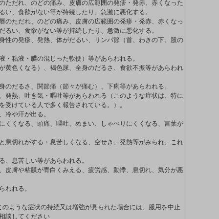
のただれ、のどの痛み、皮膚の広範囲の発疹・発赤、赤くなった
るい、食欲がない等が持続したり、急激に悪化する。
唇のただれ、のどの痛み、皮膚の広範囲の発疹・発赤、赤くなっ
だるい、食欲がない等が持続したり、急激に悪化する。
身性の発疹、発熱、体がだるい、リンパ節（首、わきの下、股の
液・粘液・膿の混じった軟便）等があらわれる。
が黄色くなる）、褐色尿、全身のだるさ、食欲不振等があらわれ
身のだるさ、関節痛（節々が痛む）、下痢等があらわれる。
、発熱、吐き気・嘔吐等があらわれる（このような症状は、特に
を受けている人で多く報告されている。）。
、冷や汗が出る。
にくくなる、頭痛、嘔吐、めまい、しゃべりにくくなる、言葉が
と息切れがする・息苦しくなる、空せき、発熱等がみられ、これ
る、息苦しい等があらわれる。
、皮膚や粘膜が青白くみえる、疲労感、動悸、息切れ、気分が悪
らわれる。
このような症状の持続又は増強が見られた場合には、服用を中止
相談してください