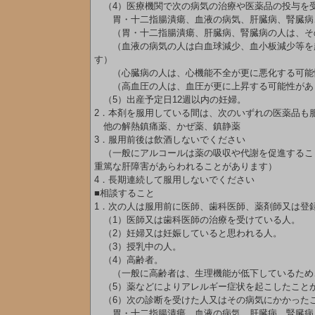
（4）医療機関で次の病気の治療や医薬品の投与を
胃・十二指腸潰瘍、血液の病気、肝臓病、腎臓病、
（胃・十二指腸潰瘍、肝臓病、腎臓病の人は、そ
（血液の病気の人は白血球減少、血小板減少等を起
す）
（心臓病の人は、心機能不全が更に悪化する可能
（高血圧の人は、血圧が更に上昇する可能性があ
（5）出産予定日12週以内の妊婦。
2．本剤を服用している間は、次のいずれの医薬品も
他の解熱鎮痛薬、かぜ薬、鎮静薬
3．服用前後は飲酒しないでください
（一般にアルコールは薬の吸収や代謝を促進するこ
重篤な肝障害があらわれることがあります）
4．長期連続して服用しないでください
■相談すること
1．次の人は服用前に医師、歯科医師、薬剤師又は登
（1）医師又は歯科医師の治療を受けている人。
（2）妊婦又は妊娠していると思われる人。
（3）授乳中の人。
（4）高齢者。
（一般に高齢者は、生理機能が低下しているため、
（5）薬などによりアレルギー症状を起こしたこと
（6）次の診断を受けた人又はその病気にかかった
胃・十二指腸潰瘍、血液の病気、肝臓病、腎臓病、