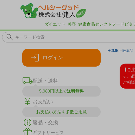
ダイエット
美容
健康食品
セレクトフード
ビタ
HOME
医薬品
ログイン
【ご
す。
配送・送料
ご相
5,980円以上で
送料無料
お支払い
お支払い方法を
多数ご用意
返品・交換
ギフトサービス