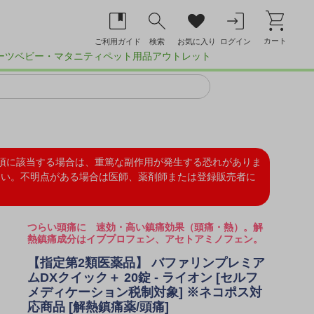
カート
ご利用ガイド
検索
お気に入り
ログイン
ーツ
ベビー・マタニティ
ペット用品
アウトレット
項に該当する場合は、重篤な副作用が発生する恐れがありま
さい。不明点がある場合は医師、薬剤師または登録販売者に
つらい頭痛に 速効・高い鎮痛効果（頭痛・熱）。解
熱鎮痛成分はイブプロフェン、アセトアミノフェン。
【指定第2類医薬品】 バファリンプレミア
ムDXクイック＋ 20錠 - ライオン [セルフ
メディケーション税制対象] ※ネコポス対
応商品 [解熱鎮痛薬/頭痛]