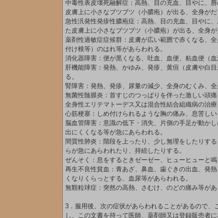
中毒性表皮壊死融解症：高熱、目の充血、目やに、唇
皮膚上に小さなブツブツ（小膿疱）が出る、全身がだ
急性汎発性発疹性膿疱症：高熱、目の充血、目やに、
た皮膚上に小さなブツブツ（小膿疱）が出る、全身が
薬剤性過敏症症候群：皮膚が広い範囲で赤くなる、全
付け根等）のはれ等があらわれる。
消化器障害：便が黒くなる、吐血、血便、粘血便（血
肝機能障害：発熱、かゆみ、発疹、黄疸（皮膚や白目
る。
腎障害：発熱、発疹、尿量の減少、全身のむくみ、全
無菌性髄膜炎：首すじのつっぱりを伴った激しい頭痛
全身性エリテマトーデス又は混合性結合組織病の治療
心筋梗塞：しめ付けられるような胸の痛み、息苦しい
脳血管障害：意識の低下・消失、片側の手足が動かし
出にくくなる等が急にあらわれる。
間質性肺炎：階段を上ったり、少し無理をしたりする
らが急にあらわれたり、持続したりする。
ぜんそく：息をするときゼーゼー、ヒューヒューと鳴
再生不良性貧血：青あざ、鼻血、歯ぐきの出血、発熱
くなりくらっとする、血尿等があらわれる。
無顆粒球症：突然の高熱、さむけ、のどの痛み等があ
3．服用後、次の症状があらわれることがあるので、
し、この文書を持って医師、薬剤師又は登録販売者に