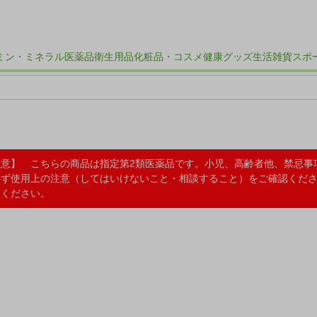
ミン・ミネラル
医薬品
衛生用品
化粧品・コスメ
健康グッズ
生活雑貨
スポ
注意】 こちらの商品は指定第2類医薬品です。小児、高齢者他、禁忌事
必ず使用上の注意（してはいけないこと・相談すること）をご確認くだ
談ください。