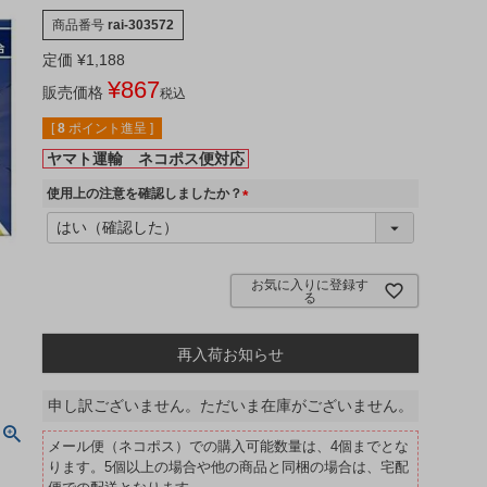
商品番号
rai-303572
定価
¥
1,188
¥
867
販売価格
税込
[
8
ポイント進呈 ]
ヤマト運輸 ネコポス便対応
使用上の注意を確認しましたか？
(
必
須
)
お気に入りに登録す
る
再入荷お知らせ
申し訳ございません。ただいま在庫がございません。
メール便（ネコポス）での購入可能数量は、4個までとな
ります。5個以上の場合や他の商品と同梱の場合は、宅配