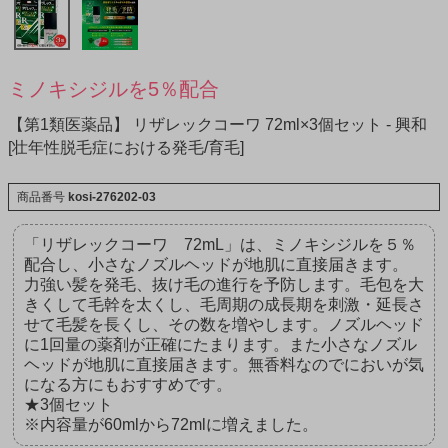
ミノキシジルを5％配合
【第1類医薬品】 リザレックコーワ 72ml×3個セット - 興和
[壮年性脱毛症における発毛/育毛]
商品番号
kosi-276202-03
「リザレックコーワ 72mL」は、ミノキシジルを５％
配合し、小さなノズルヘッドが地肌に直接届きます。
力強い髪を発毛、抜け毛の進行を予防します。毛包を大
きくして毛幹を太くし、毛周期の成長期を刺激・延長さ
せて毛髪を長くし、その数を増やします。ノズルヘッド
に1回量の薬剤が正確にたまります。また小さなノズル
ヘッドが地肌に直接届きます。無香料なのでにおいが気
になる方にもおすすめです。
★3個セット
※内容量が60mlから72mlに増えました。