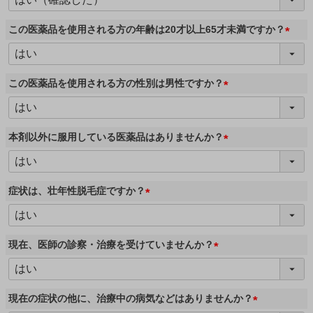
必
須
この医薬品を使用される方の年齢は20才以上65才未満ですか？
)
(
必
須
この医薬品を使用される方の性別は男性ですか？
)
(
必
須
本剤以外に服用している医薬品はありませんか？
)
(
必
須
症状は、壮年性脱毛症ですか？
)
(
必
須
現在、医師の診察・治療を受けていませんか？
)
(
必
須
現在の症状の他に、治療中の病気などはありませんか？
)