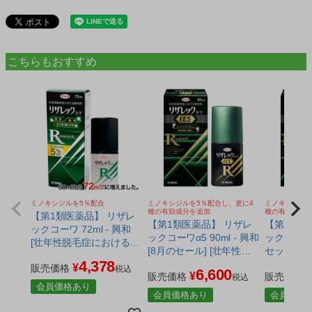
こちらもおすすめ
ミノキシジルを5％配合
ミノキシジルを5％配合し、更に4
ミノキシジルを
種の有効成分を追加
種の有効成分
【第1類医薬品】 リザレ
【第1類医薬品】 リザレ
【第1類医
ックコーワ 72ml - 興和
ックコーワα5 90ml - 興和
ックコーワα
[壮年性脱毛症における発
[8月のセール] [壮年性脱
セット - 
毛/育毛]
4,378
毛症における発毛/育毛]
ル] [壮年性脱毛症におけ
¥
販売価格
税込
6,600
¥
販売価格
る発毛/育毛
販売価格
税込
会員価格あり
会員価格あり
会員価格