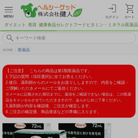
MENU
ログイン
カート
ダイエット
美容
健康食品
セレクトフード
ビタミン・ミネラル
医薬品
医薬品
HOME
【ご注意】 こちらの商品は第1類医薬品です。
1.下記の質問（項目選択)に全てお答えください。
2.後日、薬剤師からのメールをお送りししますので、内容をご確認・
ご理解いただきメールにてご返信ください。
※メールに記載された期日までに、返信をご確認できない場合は、この医薬
品をキャンセルさせていただきますので、あらかじめご了承ください。
3.薬剤師が内容を確認後、ご注文が確定します。
4.ご注文の確定後、商品発送などの準備に入ります。