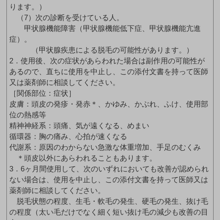
ります。）
（7）次の診断を受けている人。
甲状腺機能障害（甲状腺機能低下症、甲状腺機能亢進
症）。
（甲状腺疾患による脱毛の可能性があります。）
2．使用後、次の症状があらわれた場合は副作用の可能性が
あるので、直ちに使用を中止し、この添付文書を持って医師
又は薬剤師に相談してください。
［関係部位：症状］
皮膚：頭皮の発疹・発赤＊、かゆみ、かぶれ、ふけ、使用部
位の熱感等
精神神経系：頭痛、気が遠くなる、めまい
循環器：胸の痛み、心拍が速くなる
代謝系：原因のわからない急激な体重増加、手足のむくみ
＊頭皮以外にあらわれることもあります。
3．6ヶ月間使用して、次のいずれにおいても改善が認められ
ない場合は、使用を中止し、この添付文書を持って医師又は
薬剤師に相談してください。
脱毛状態の程度、生毛・軟毛の発生、硬毛の発生、抜け毛
の程度（太い毛だけでなく細く短い抜け毛の減少も改善の目