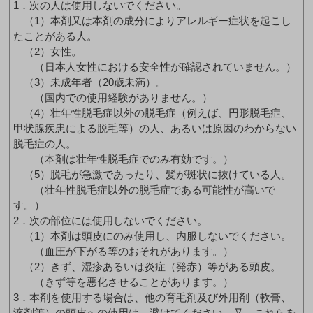
1．次の人は使用しないでください。
（1）本剤又は本剤の成分によりアレルギー症状を起こし
たことがある人。
（2）女性。
（日本人女性における安全性が確認されていません。）
（3）未成年者（20歳未満）。
（国内での使用経験がありません。）
（4）壮年性脱毛症以外の脱毛症（例えば、円形脱毛症、
甲状腺疾患による脱毛等）の人、あるいは原因のわからない
脱毛症の人。
（本剤は壮年性脱毛症でのみ有効です。）
（5）脱毛が急激であったり、髪が斑状に抜けている人。
（壮年性脱毛症以外の脱毛症である可能性が高いで
す。）
2．次の部位には使用しないでください。
（1）本剤は頭皮にのみ使用し、内服しないでください。
（血圧が下がる等のおそれがあります。）
（2）きず、湿疹あるいは炎症（発赤）等がある頭皮。
（きず等を悪化させることがあります。）
3．本剤を使用する場合は、他の育毛剤及び外用剤（軟膏、
液剤等）の頭皮への使用は、避けてください。又、これらを