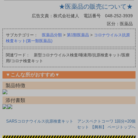
★医薬品の販売について★
広告文責：株式会社健人 電話番号 048-252-3939
区分：医薬品
サブカテゴリー：
医薬品分類
>
第1類医薬品
>
コロナウイルス抗原
検査キット(第一類医薬品)
関連ワード： 新型コロナウイルス検査/唾液用/抗原検査キット/医療
用/コロナ検査キット
▼こんな所がおすすめ▼
製品特徴
添付書類
SARSコロナウイルス抗原検査キット アンスペクトコーワ 1回分×20個
セット 【興和】 ページトップへ