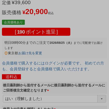
¥
39,600
定価
20,900
¥
販売価格
税込
会員価格あり
[
190
ポイント進呈 ]
明日
08時00分
までのご注文で
2026/08/25（火）
宅配便
東京都
お届け先を変更
会員価格で購入するにはログインが必要です。 初めての方
も、会員登録すると会員価格で購入いただけます。
送料込
後日薬剤師から送付するメールに後日薬剤師から送付するメールに
ご回答後注文確定となります
(
必
須