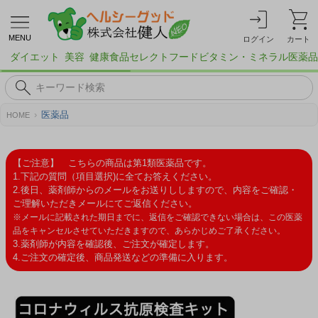
MENU
ログイン
カート
ダイエット
美容
健康食品
セレクトフード
ビタミン・ミネラル
医薬品
医薬品
HOME
【ご注意】 こちらの商品は第1類医薬品です。
1.下記の質問（項目選択)に全てお答えください。
2.後日、薬剤師からのメールをお送りししますので、内容をご確認・
ご理解いただきメールにてご返信ください。
※メールに記載された期日までに、返信をご確認できない場合は、この医薬
品をキャンセルさせていただきますので、あらかじめご了承ください。
3.薬剤師が内容を確認後、ご注文が確定します。
4.ご注文の確定後、商品発送などの準備に入ります。