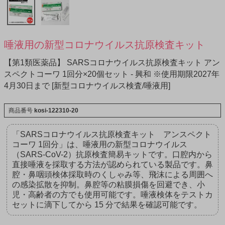
唾液用の新型コロナウイルス抗原検査キット
【第1類医薬品】 SARSコロナウイルス抗原検査キット アン
スペクトコーワ 1回分×20個セット - 興和 ※使用期限2027年
4月30日まで [新型コロナウイルス検査/唾液用]
商品番号
kosi-122310-20
「SARSコロナウイルス抗原検査キット アンスペクト
コーワ 1回分」は、唾液用の新型コロナウイルス
（SARS-CoV-2）抗原検査簡易キットです。口腔内から
直接唾液を採取する方法が認められている製品です。鼻
腔・鼻咽頭検体採取時のくしゃみ等、飛沫による周囲へ
の感染拡散を抑制。鼻腔等の粘膜損傷を回避でき、小
児・高齢者の方でも使用可能です。唾液検体をテストカ
セットに滴下してから 15 分で結果を確認可能です。