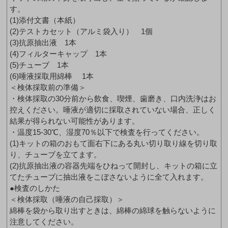
す。
(1)添付文書（本紙）
(2)テストカセット（アルミ袋入り） 1個
(3)抗原抽出液 1本
(4)フィルターキャップ 1本
(5)チューブ 1本
(6)唾液採取用綿棒 1本
＜検体採取前の準備＞
・検体採取の30分前から飲食、喫煙、歯磨き、口内洗浄はお
控えください。唾液が適切に採取されていない場合、正しく
結果が得られない可能性があります。
・温度15-30℃、湿度70％以下で検査を行ってください。
(1)キットの箱のおもて面右下にある丸い切り取り線を切り取
り、チューブを立てます。
(2)抗原抽出液の容器先端をひねって開封し、キットの箱に立
てたチューブに抽出液をこぼさないように全て入れます。
●検査のしかた
＜検体採取（唾液の自己採取）＞
綿棒を袋から取り出すときは、綿棒の綿球を触らないように
注意してください。