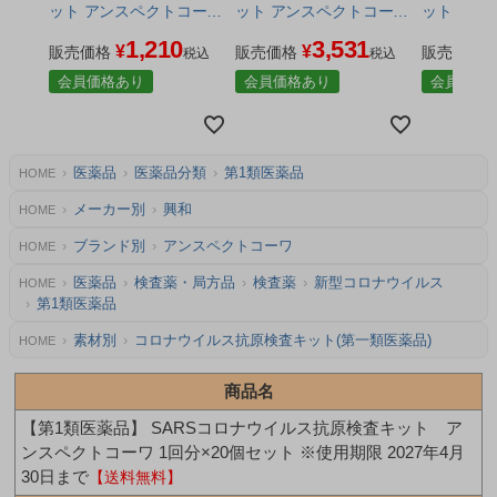
ット アンスペクトコーワ
ット アンスペクトコーワ
ット アン
1回分 - 興和 ※使用期限
1回分×3個セット - 興和
1回分×6個
1,210
3,531
¥
¥
2027年4月30日まで ※ネ
販売価格
※使用期限2027年4月30
販売価格
※使用期限2
販売価格
税込
税込
コポス対応商品 [新型コ
日まで ※ネコポス対応商
日まで [新型コロナウイ
会員価格あり
会員価格あり
会員価格
ロナウイルス検査/唾液
品 [新型コロナウイルス
ルス検査/
用]
検査/唾液用]
医薬品
医薬品分類
第1類医薬品
HOME
メーカー別
興和
HOME
ブランド別
アンスペクトコーワ
HOME
医薬品
検査薬・局方品
検査薬
新型コロナウイルス
HOME
第1類医薬品
素材別
コロナウイルス抗原検査キット(第一類医薬品)
HOME
商品名
【第1類医薬品】 SARSコロナウイルス抗原検査キット ア
ンスペクトコーワ 1回分×20個セット ※使用期限 2027年4月
30日まで
【送料無料】