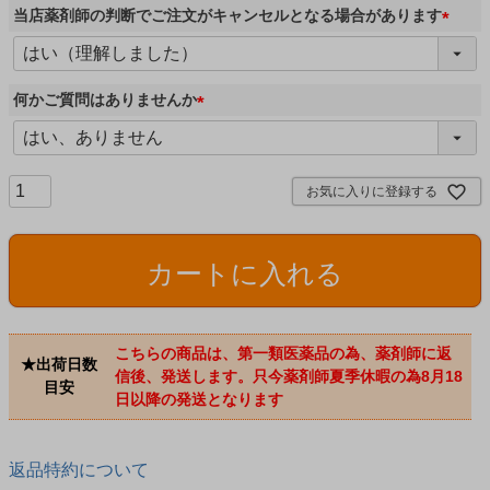
須
当店薬剤師の判断でご注文がキャンセルとなる場合があります
)
(
必
須
何かご質問はありませんか
)
(
必
須
お気に入りに登録する
)
カートに入れる
こちらの商品は、第一類医薬品の為、薬剤師に返
★出荷日数
信後、発送します。只今薬剤師夏季休暇の為8月18
目安
日以降の発送となります
返品特約について