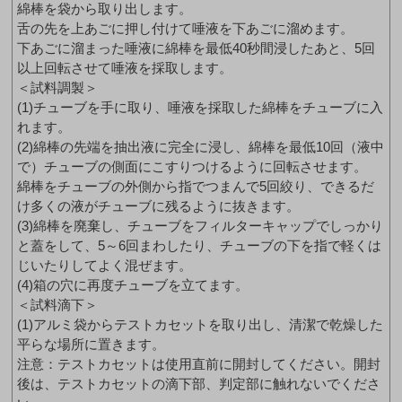
綿棒を袋から取り出します。
舌の先を上あごに押し付けて唾液を下あごに溜めます。
下あごに溜まった唾液に綿棒を最低40秒間浸したあと、5回
以上回転させて唾液を採取します。
＜試料調製＞
(1)チューブを手に取り、唾液を採取した綿棒をチューブに入
れます。
(2)綿棒の先端を抽出液に完全に浸し、綿棒を最低10回（液中
で）チューブの側面にこすりつけるように回転させます。
綿棒をチューブの外側から指でつまんで5回絞り、できるだ
け多くの液がチューブに残るように抜きます。
(3)綿棒を廃棄し、チューブをフィルターキャップでしっかり
と蓋をして、5～6回まわしたり、チューブの下を指で軽くは
じいたりしてよく混ぜます。
(4)箱の穴に再度チューブを立てます。
＜試料滴下＞
(1)アルミ袋からテストカセットを取り出し、清潔で乾燥した
平らな場所に置きます。
注意：テストカセットは使用直前に開封してください。開封
後は、テストカセットの滴下部、判定部に触れないでくださ