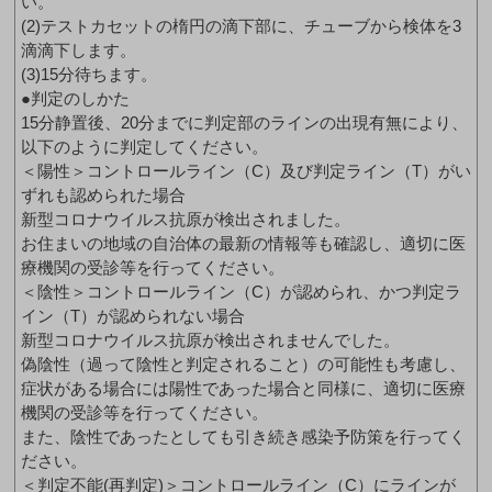
い。
(2)テストカセットの楕円の滴下部に、チューブから検体を3
滴滴下します。
(3)15分待ちます。
●判定のしかた
15分静置後、20分までに判定部のラインの出現有無により、
以下のように判定してください。
＜陽性＞コントロールライン（C）及び判定ライン（T）がい
ずれも認められた場合
新型コロナウイルス抗原が検出されました。
お住まいの地域の自治体の最新の情報等も確認し、適切に医
療機関の受診等を行ってください。
＜陰性＞コントロールライン（C）が認められ、かつ判定ラ
イン（T）が認められない場合
新型コロナウイルス抗原が検出されませんでした。
偽陰性（過って陰性と判定されること）の可能性も考慮し、
症状がある場合には陽性であった場合と同様に、適切に医療
機関の受診等を行ってください。
また、陰性であったとしても引き続き感染予防策を行ってく
ださい。
＜判定不能(再判定)＞コントロールライン（C）にラインが