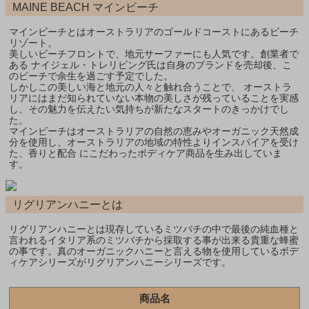
MAINE BEACH マインビーチ
マインビーチとはオーストラリアのゴールドコーストにあるビーチ
リゾート。
美しいビーチフロントで、地元サーファーにも人気です。創業者で
ある ナイジェル・トレリビング氏は自身のブランドを売却後、こ
のビーチで余生を過ごす予定でした。
しかしこの美しい海と地元の人々と触れ合うことで、 オーストラ
リアにはまだ知られていない本物の美しさが残っていることを実感
し、その魅力を伝えたい気持ちが新たなスタートのきっかけでし
た。
マインビーチはオーストラリアの自然の恵みやオーガニック天然成
分を使用し、オーストラリアの地域の特性よりインスパイアを受け
た、香りと配合 にこだわったボディケア商品を生み出していま
す。
リグリアンハニーとは
リグリアンハニーとは現存しているミツバチの中で最後の純血種と
言われるイタリア系のミツバチから採取する事が出来る貴重な蜂蜜
の事です。真のオーガニックハニーと言える物を使用しているボデ
ィケアシリーズがリグリアンハニーシリーズです。
商品名