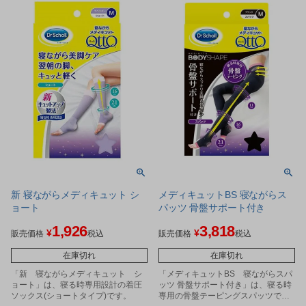
新 寝ながらメディキュット シ
メディキュットBS 寝ながらス
ョート
パッツ 骨盤サポート付き
1,926
3,818
¥
¥
販売価格
税込
販売価格
税込
在庫切れ
在庫切れ
「新 寝ながらメディキュット シ
「メディキュットBS 寝ながらスパ
ョート」は、寝る時専用設計の着圧
ッツ 骨盤サポート付き」は、寝る時
ソックス(ショートタイプ)です。
専用の骨盤テーピングスパッツで