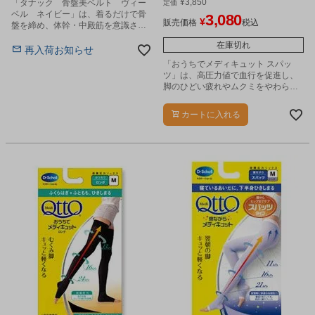
¥
3,850
「タナック 骨盤美ベルト ヴィー
定価
ベル ネイビー」は、着るだけで骨
3,080
¥
販売価格
税込
盤を締め、体幹・中殿筋を意識させ
る人工筋肉骨盤ベルトです。
在庫切れ
再入荷お知らせ
「おうちでメディキュット スパッ
ツ」は、高圧力値で血行を促進し、
脚のひどい疲れやムクミをやわらげ
るソックスです。
カートに入れる