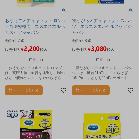
おうちでメディキュット ロング
寝ながらメディキュット スパッ
一般医療機器 - エスエスエルヘ
ツ - エスエスエルヘルスケアジ
ルスケアジャパン
ャパン
¥
2,750
¥
3,850
定価
定価
2,200
3,080
¥
¥
販売価格
税込
販売価格
税込
在庫切れ
在庫切れ
「おうちでメディキュット ロング」
「寝ながらメディキュット スパッ
は、高圧力値で血行を促進し、脚の
ツ」は、足首21hPa、ふくらはぎ
ひどい疲れやムクミをやわらげるソ
16hPa、ふともも11hPaサポートの
ックスです。
着圧スパッツです。
カートに入れる
カートに入れる