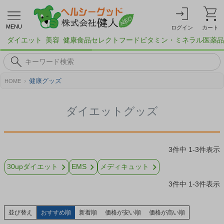
MENU
ログイン
カート
ダイエット
美容
健康食品
セレクトフード
ビタミン・ミネラル
医薬品
健康グッズ
HOME
ダイエットグッズ
3
件中
1
-
3
件表示
30upダイエット
EMS
メディキュット
3
件中
1
-
3
件表示
並び替え
おすすめ順
新着順
価格が安い順
価格が高い順