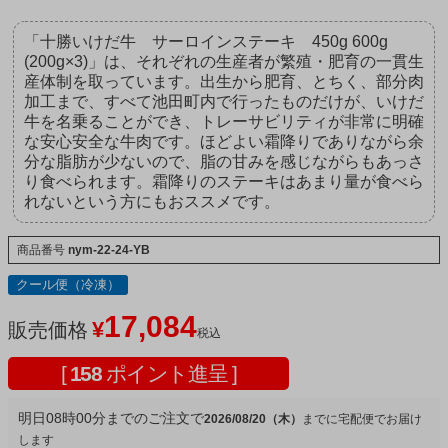
「十勝いけだ牛 サーロインステーキ 450g 600g
(200g×3)」は、それぞれの生産者が繁殖・肥育の一貫生
産体制を取っています。出生から肥育、とちく、部分肉
加工まで、すべて池田町内で行ったものだけが、いけだ
牛を名乗ることができ、トレーサビリティが非常に明確
な安心安全な牛肉です。ほどよい霜降りでありながら余
分な脂肪が少ないので、脂の甘みを感じながらもあっさ
り食べられます。霜降りのステーキはあまり量が食べら
れないという方にもおススメです。
商品番号
nym-22-24-YB
クール便（冷凍）
17,084
¥
販売価格
税込
[
158
ポイント進呈 ]
明日
08時00分
までのご注文で
2026/08/20（木）
宅配便