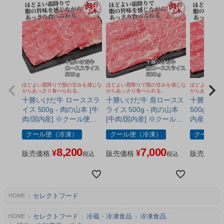
ほどよい霜降りで脂の甘みを感じな
ほどよい霜降りで脂の甘みを感じな
ほどよい霜降
がらあっさり食べられる。
がらあっさり食べられる。
がらあっさり
十勝いけだ牛 ローススラ
十勝いけだ牛 肩ロースス
十勝いけだ
イス 500g - 肉の山本 [牛
ライス 500g - 肉の山本
500g - 
肉/国内産] ※クール便冷
[牛肉/国内産] ※クール便
内産] ※
凍
冷凍
クール便（冷凍）
クール便（冷凍）
クール便
8,200
7,000
¥
¥
販売価格
販売価格
販売価格
税込
税込
セレクトフード
HOME
セレクトフード
冷蔵・冷凍食品
冷凍食品
HOME