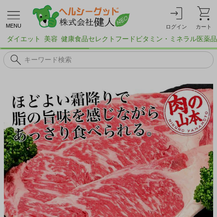
MENU
ログイン
カート
ダイエット
美容
健康食品
セレクトフード
ビタミン・ミネラル
医薬品