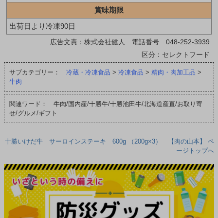
賞味期限
出荷日より冷凍90日
広告文責：株式会社健人 電話番号 048-252-3939
区分：セレクトフード
サブカテゴリー：
冷蔵・冷凍食品
>
冷凍食品
>
精肉・肉加工品
>
牛肉
関連ワード： 牛肉/国内産/十勝牛/十勝池田牛/北海道産直/お取り寄
せ/グルメ/ギフト
十勝いけだ牛 サーロインステーキ 600g （200g×3） 【肉の山本】 ペ
ージトップへ