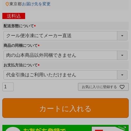
東京都
お届け先を変更
送料込
配送形態について
(
必
須
商品の同梱について
)
(
必
須
お支払方法について
)
(
必
須
お気に入りに登録する
)
カートに入れる