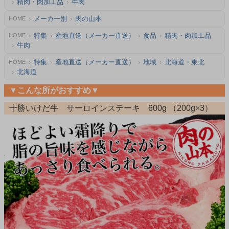
精肉・肉加工品
牛肉
メーカー別
肉の山本
HOME
特集
産地直送（メーカー直送）
食品
精肉・肉加工品
HOME
牛肉
特集
産地直送（メーカー直送）
地域
北海道・東北
HOME
北海道
▼こんな所がおすすめ▼
十勝いけだ牛 サーロインステーキ 600g （200g×3）