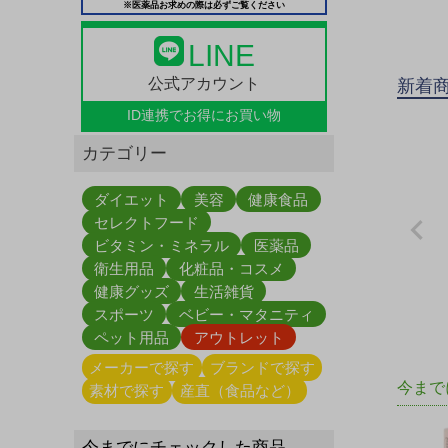
※医薬品お求めの際は必ずご覧ください
LINE
公式アカウント
新着
ID連携で
お得にお買い物
カテゴリー
ダイエット
美容
健康食品
セレクトフード
ビタミン・ミネラル
医薬品
衛生用品
化粧品・コスメ
健康グッズ
生活雑貨
スポーツ
ベビー・マタニティ
ペット用品
アウトレット
メーカーで探す
ブランドで探す
今まで
素材で探す
産直（食品など）
今までにチェックした商品