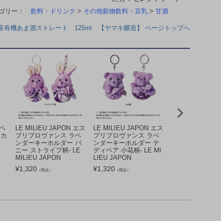
テゴリー：
飲料・ドリンク
>
その他穀物飲料・豆乳
>
甘酒
産有機あま酒ストレート 125ml 【ヤマキ醸造】 ページトップへ
リペ
LE MILIEU JAPON エス
LE MILIEU JAPON エス
LE MILIEU JA
 カ
プリプロヴァンス ラベ
プリプロヴァンス ラベ
プリプロヴァンス
ンダーキーホルダー バ
ンダーキーホルダー テ
ンダーキーホルダ
ニー ストライプ柄- LE
ディベア 小花柄- LE MI
ニー 小花柄- LE M
MILIEU JAPON
LIEU JAPON
JAPON
¥
1,320
¥
1,320
¥
1,320
（税込）
（税込）
（税込）