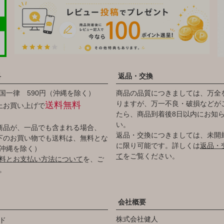
料
返品・交換
国一律 590円（沖縄を除く）
商品の品質につきましては、万全
りますが、万一不良・破損などが
送料無料
以上お買い上げで
たら、商品到着後8日以内にお知
い。
商品が、一品でも含まれる場合、
返品・交換につきましては、未開
円以下のお買い物でも送料は、無料とな
に限り可能です。詳しくは
返品・
沖縄を除く）
て
をご覧ください。
料とお支払い方法について
を、ご
。
会社概要
株式会社健人
ド