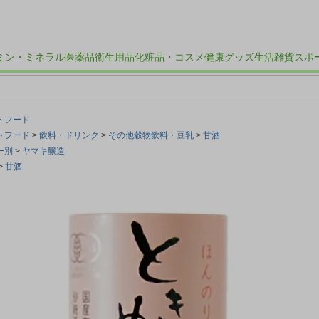
ミン・ミネラル
医薬品
衛生用品
化粧品・コスメ
健康グッズ
生活雑貨
スポ
トフード
トフード
飲料・ドリンク
その他穀物飲料・豆乳
甘酒
ー別
ヤマキ醸造
甘酒