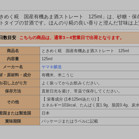
きめく糀 国産有機あま酒ストレート 125ml」は、砂糖・
トタイプの甘酒です。ほんのり糀の良い香りと澄んだ甘味は上
日数目安
こちらの商品は、通常3～4営業日で出荷となります。
商品名
ときめく糀 国産有機あま酒ストレート 125ml
内容量
125ml
メーカー名
ヤマキ醸造
材・原材料・成分
有機米、米こうじ
お召し上がり方
よく振ってからお飲みください。
保存方法
直射日光を避け、常温で保存してください。
【 栄養成分 (1本125mlあたり) 】
その他
エネルギー101kcal、たんぱく質1.9g、脂質0.4g、炭水
産国または製造国
日本
賞味期限
パッケージまたはラベルに記載