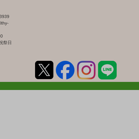
3939
lthy-
00
祝祭日