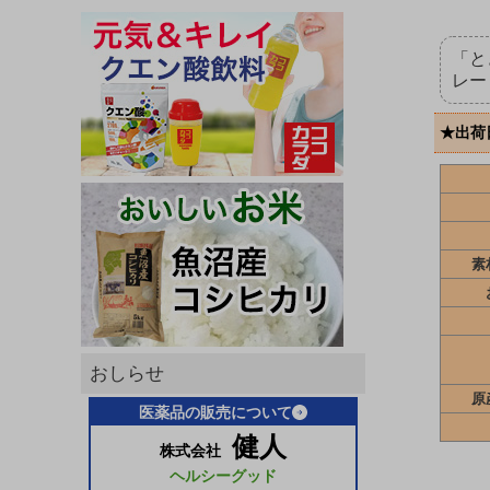
「と
レー
★出荷
素
おしらせ
原
医薬品の販売について
健人
株式会社
ヘルシーグッド