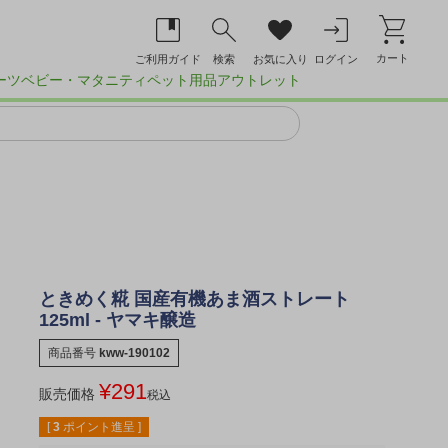
カート
ご利用ガイド
検索
お気に入り
ログイン
ーツ
ベビー・マタニティ
ペット用品
アウトレット
ときめく糀 国産有機あま酒ストレート
125ml - ヤマキ醸造
商品番号
kww-190102
¥
291
販売価格
税込
[
3
ポイント進呈 ]