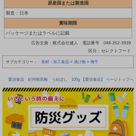
原産国または製造国
製造：日本
賞味期限
パッケージまたはラベルに記載
広告文責：株式会社健人 電話番号 048-252-3939
区分：セレクトフード
サブカテゴリー：
食材・加工食品
>
漬け物
>
梅干
愛須食品 紀州南高梅 うめぼし 100g 【愛須食品】 ページトップへ