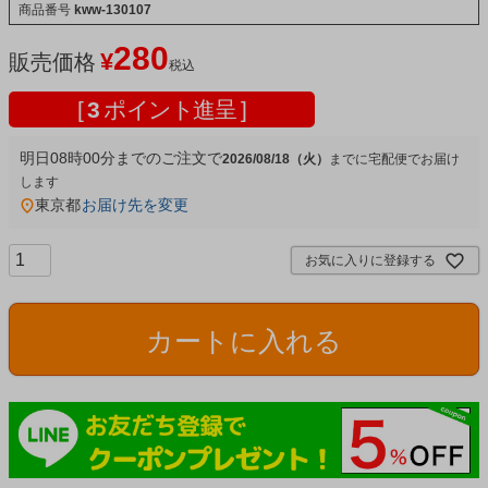
商品番号
kww-130107
280
¥
販売価格
税込
[
3
ポイント進呈 ]
明日
08時00分
までのご注文で
2026/08/18（火）
宅配便
東京都
お届け先を変更
お気に入りに登録する
カートに入れる