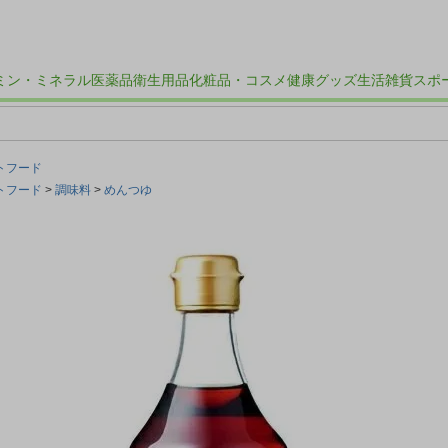
ミン・ミネラル
医薬品
衛生用品
化粧品・コスメ
健康グッズ
生活雑貨
スポ
トフード
トフード
調味料
めんつゆ