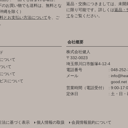
返品・交換につきましては、未開
円以下のお買い物でも送料は、無料とな
に限り可能です。詳しくは
返品・
沖縄を除く）
て
をご覧ください。
料とお支払い方法について
を、ご
。
会社概要
株式会社健人
ド
332-0023
について
埼玉県川口市飯塚4-12-4
ついて
電話番号
048-252-
について
メール
info@hea
ビスについて
good.net
営業時間（電話受付）
9:00-17:
定休日
土・日・
引法に基づく表示
個人情報の取扱
会員情報規約について