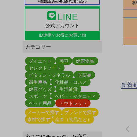
※医薬品お求めの際は必ずご覧ください
素
LINE
公式アカウント
ID連携で
お得にお買い物
カテゴリー
ダイエット
美容
健康食品
セレクトフード
ビタミン・ミネラル
医薬品
衛生用品
化粧品・コスメ
新着
健康グッズ
生活雑貨
スポーツ
ベビー・マタニティ
ペット用品
アウトレット
メーカーで探す
ブランドで探す
素材で探す
産直（食品など）
今までにチェックした商品