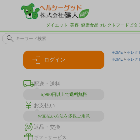
ダイエット
美容
健康食品
セレクトフード
ビタ
HOME
セレク
ログイン
HOME
セレク
配送・送料
5,980円以上で
送料無料
お支払い
お支払い方法を
多数ご用意
返品・交換
ギフトサービス