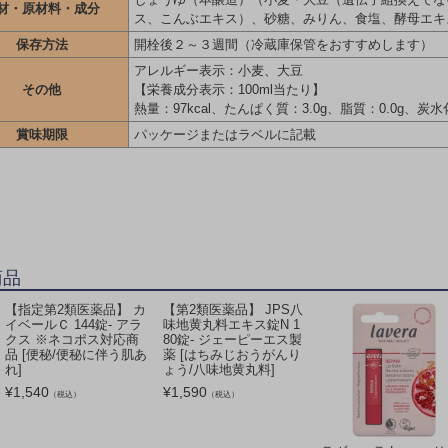
材・原材料・成分
ス、こんぶエキス）、砂糖、みりん、食塩、酵母エキ
保存方法
開栓後２～３週間（冷蔵庫保管をおすすめします）
アレルギー表示：小麦、大豆
その他
【栄養成分表示：100ml当たり】
熱量：97kcal、たんぱく質：3.0g、脂質：0.0g、炭水
賞味期限
パッケージまたはラベルに記載
商品
【指定第2類医薬品】 カ
【第2類医薬品】 JPS八
イベールＣ 144錠- アラ
味地黄丸料エキス錠N 1
クス ※ネコポス対応商
80錠- ジェーピーエス製
品 [便秘/便秘に伴う肌あ
薬 [はちみじおうがんり
れ]
ょう/八味地黄丸料]
¥
1,540
¥
1,590
（税込）
（税込）