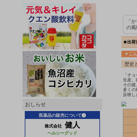
「か
の風
★出荷
▼こ
歴史
「チョ
生産、
その後
多くの
反映し
おしらせ
医薬品の販売について
健人
株式会社
ヘルシーグッド