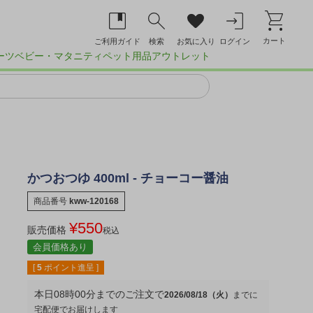
カート
ご利用ガイド
検索
お気に入り
ログイン
ーツ
ベビー・マタニティ
ペット用品
アウトレット
かつおつゆ 400ml - チョーコー醤油
商品番号
kww-120168
¥
550
販売価格
税込
会員価格あり
[
5
ポイント進呈 ]
本日
08時00分
までのご注文で
2026/08/18（火）
宅配便