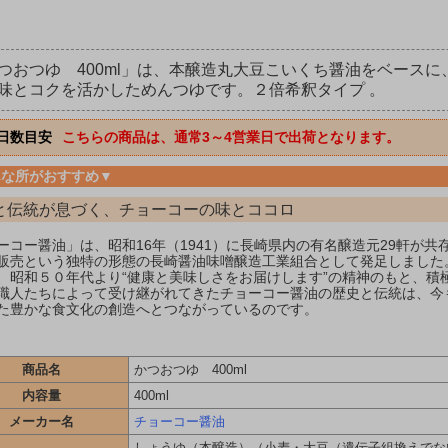
つおつゆ 400ml」は、本醸造丸大豆こいくち醤油をベース
味とコクを活かしためんつゆです。２倍希釈タイプ 。
日数目安
こちらの商品は、通常3～4営業日で出荷となります。
んな所がおすすめ▼
と伝統が息づく、チョーコーの味とココロ
ーコー醤油」は、昭和16年（1941）に長崎県内の有名醸造元29軒が
販売という独特の形態の長崎醤油味噌醸造工業組合として発足しました
、昭和５０年代より“健康と美味しさをお届けします”の精神のもと、積
職人たちによって受け継がれてきたチョーコー醤油の歴史と伝統は、今
た豊かな食文化の創造へとつながっているのです。
商品名
かつおつゆ 400ml
内容量
400ml
メーカー名
チョーコー醤油
しょうゆ（本醸造）（小麦・大豆（遺伝子組換えでな