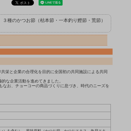
に、３種のかつお節（枯本節・一本釣り鰹節・荒節）
共存共栄と企業の合理化を目的に全国初の共同施設による共同
。
極的な企業活動を進めてきました。
もなお、チョーコーの商品づくりに息づき、時代のニーズを
い）を含む）、風味原料（かつお節、かつおエキス、魚貝エキ