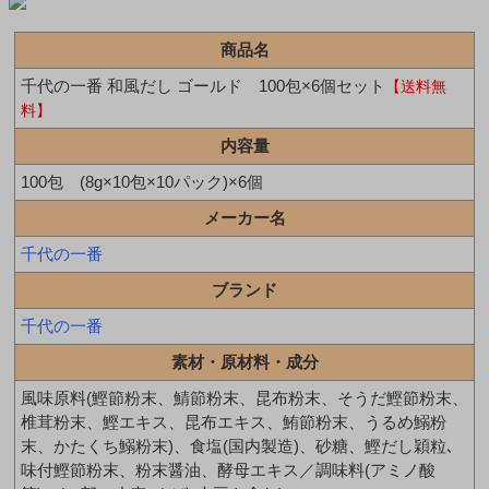
商品名
千代の一番 和風だし ゴールド 100包×6個セット
【送料無
料】
内容量
100包 (8g×10包×10パック)×6個
メーカー名
千代の一番
ブランド
千代の一番
素材・原材料・成分
風味原料(鰹節粉末、鯖節粉末、昆布粉末、そうだ鰹節粉末、
椎茸粉末、鰹エキス、昆布エキス、鮪節粉末、うるめ鰯粉
末、かたくち鰯粉末)、食塩(国内製造)、砂糖、鰹だし穎粒､
味付鰹節粉末、粉末醤油、酵母エキス／調味料(アミノ酸