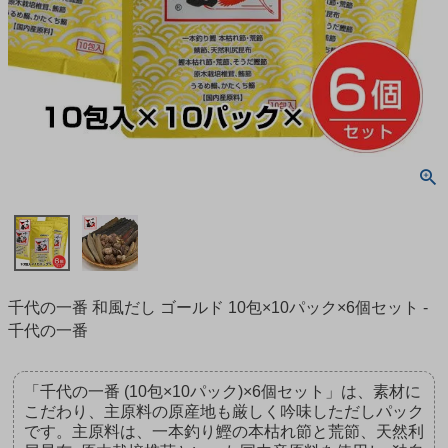
千代の一番 和風だし ゴールド 10包×10パック×6個セット -
千代の一番
「千代の一番 (10包×10パック)×6個セット」は、素材に
こだわり、主原料の原産地も厳しく吟味しただしパック
です。主原料は、一本釣り鰹の本枯れ節と荒節、天然利