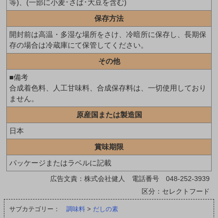
等)、(一部に小麦･さば･大豆を含む)
保存方法
開封前は高温・多湿な場所をさけ、冷暗所に保存し、長期保
存の場合は冷蔵庫にて保管してください。
その他
■備考
合成着色料、人工甘味料、合成保存料は、一切使用しており
ません。
原産国または製造国
日本
賞味期限
パッケージまたはラベルに記載
広告文責：株式会社健人 電話番号 048-252-3939
区分：セレクトフード
サブカテゴリー：
調味料
>
だしの素