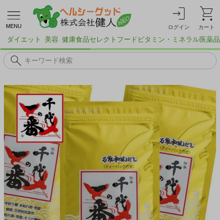
MENU
ログイン
カート
ダイエット
美容
健康食品
セレクトフード
ビタミン・ミネラル
医薬品