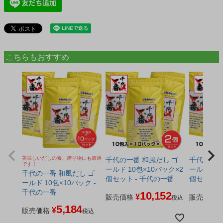
こちらもおすすめ
美味しいだしの素、贈り物にも最適
千代の一番 和風だし ゴ
千代の一番
です！
ールド 10包×10パック×2
ールド 10
千代の一番 和風だし ゴ
個セット - 千代の一番
個セット 
ールド 10包×10パック -
千代の一番
10,152
¥
販売価格
販売価格
税込
5,184
¥
販売価格
税込