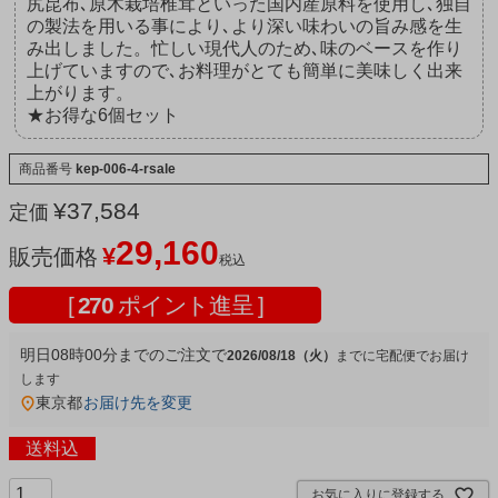
尻昆布､原木栽培椎茸といった国内産原料を使用し､独自
の製法を用いる事により､より深い味わいの旨み感を生
み出しました。忙しい現代人のため､味のベースを作り
上げていますので､お料理がとても簡単に美味しく出来
上がります。
★お得な6個セット
商品番号
kep-006-4-rsale
¥
37,584
定価
29,160
¥
販売価格
税込
[
270
ポイント進呈 ]
明日
08時00分
までのご注文で
2026/08/18（火）
宅配便
東京都
お届け先を変更
送料込
お気に入りに登録する