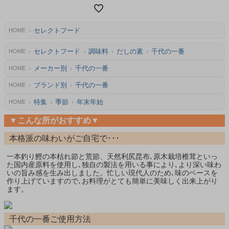
セレクトフード
HOME
セレクトフード
調味料
だしの素
千代の一番
HOME
メーカー別
千代の一番
HOME
ブランド別
千代の一番
HOME
特集
季節
年末年始
HOME
▼こんな所がおすすめ▼
本格派の味わいがご自宅で･･･
一本釣り鰹の本枯れ節と荒節、天然利尻昆布､原木栽培椎茸といっ
た国内産原料を使用し､独自の製法を用いる事により､より深い味わ
いの旨み感を生み出しました。忙しい現代人のため､味のベースを
作り上げていますので､お料理がとても簡単に美味しく出来上がり
ます。
千代の一番ご使用方法