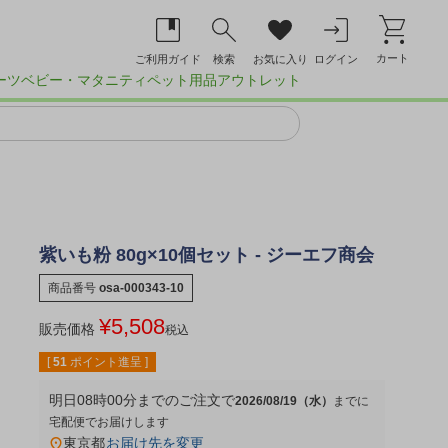
カート
ご利用ガイド
検索
お気に入り
ログイン
ーツ
ベビー・マタニティ
ペット用品
アウトレット
紫いも粉 80g×10個セット - ジーエフ商会
商品番号
osa-000343-10
¥
5,508
販売価格
税込
[
51
ポイント進呈 ]
明日
08時00分
までのご注文で
2026/08/19（水）
宅配便
東京都
お届け先を変更