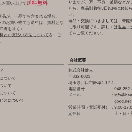
りますが、万一不良・破損などが
送料無料
以上お買い上げで
たら、商品到着後8日以内にお知
い。
商品が、一品でも含まれる場合、
返品・交換につきましては、未開
円以下のお買い物でも送料は、無料とな
に限り可能です。詳しくは
返品・
沖縄を除く）
て
をご覧ください。
料とお支払い方法について
を、ご
。
会社概要
株式会社健人
ド
332-0023
について
埼玉県川口市飯塚4-12-4
ついて
電話番号
048-252-
について
メール
info@hea
ビスについて
good.net
営業時間（電話受付）
9:00-17:
定休日
土・日・