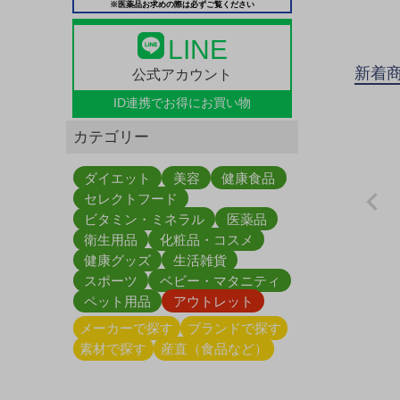
※医薬品お求めの際は必ずご覧ください
LINE
新着
公式アカウント
ID連携で
お得にお買い物
カテゴリー
ダイエット
美容
健康食品
セレクトフード
ビタミン・ミネラル
医薬品
衛生用品
化粧品・コスメ
健康グッズ
生活雑貨
スポーツ
ベビー・マタニティ
ペット用品
アウトレット
メーカーで探す
ブランドで探す
素材で探す
産直（食品など）