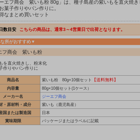
ーエフ商会 紫いも粉 80g」は、種子島産の紫いもを直火焼
お菓子作りやパン作りに。
得なまとめ買いセット
日数目安
こちらの商品は、通常3～4営業日で出荷となります。
んな所がおすすめ▼
エフ商会 紫いも粉
もを直火焼きし、粉末化
子作りやパン作りに
【送料無料】
商品名
紫いも粉 80g×10個セット
内容量
80g×10個セット(1ケース）
メーカー名
ジーエフ商会
材・原材料・成分
紫いも（鹿児島産）
産国または製造国
日本
賞味期限
パッケージまたはラベルに記載