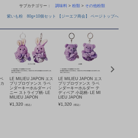
サブカテゴリー：
調味料
>
粉類
>
その他粉類
紫いも粉 80g×10個セット 【ジーエフ商会】 ページトップへ
リペ
LE MILIEU JAPON エス
LE MILIEU JAPON エス
LE MILIEU JA
 カ
プリプロヴァンス ラベ
プリプロヴァンス ラベ
プリプロヴァンス
ンダーキーホルダー バ
ンダーキーホルダー テ
ンダーキーホルダ
ニー ストライプ柄- LE
ディベア 小花柄- LE MI
ニー 小花柄- LE M
MILIEU JAPON
LIEU JAPON
JAPON
¥
1,320
¥
1,320
¥
1,320
（税込）
（税込）
（税込）