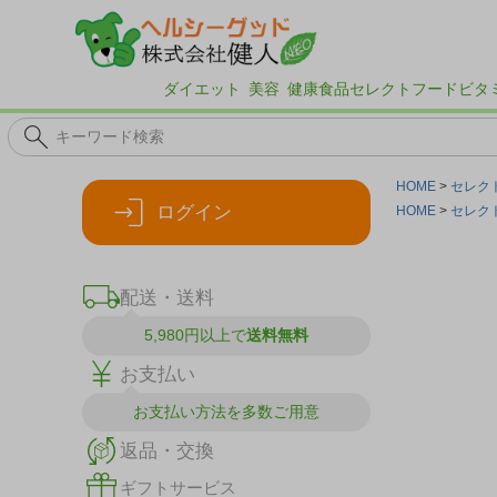
ダイエット
美容
健康食品
セレクトフード
ビタ
HOME
セレク
ログイン
HOME
セレク
配送・送料
5,980円以上で
送料無料
お支払い
お支払い方法を
多数ご用意
返品・交換
ギフトサービス