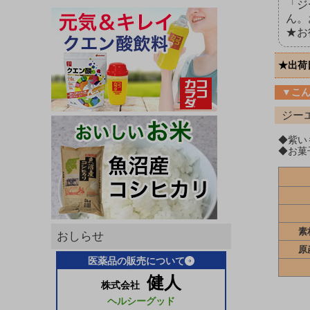
「ジ
ん。
★お
★出荷
▼こ
ジー
◆紫い
◆お菓
素
おしらせ
原
医薬品の販売について
健人
株式会社
ヘルシーグッド