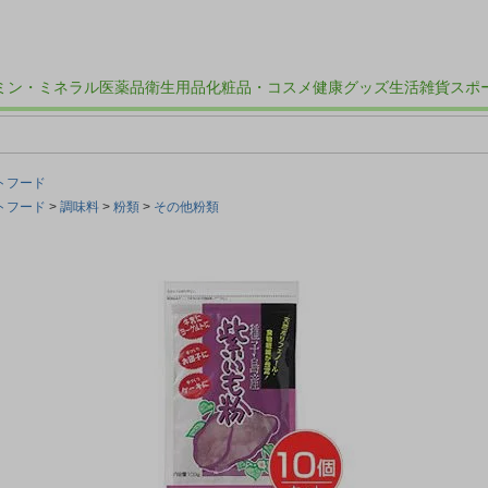
ミン・ミネラル
医薬品
衛生用品
化粧品・コスメ
健康グッズ
生活雑貨
スポ
トフード
トフード
調味料
粉類
その他粉類