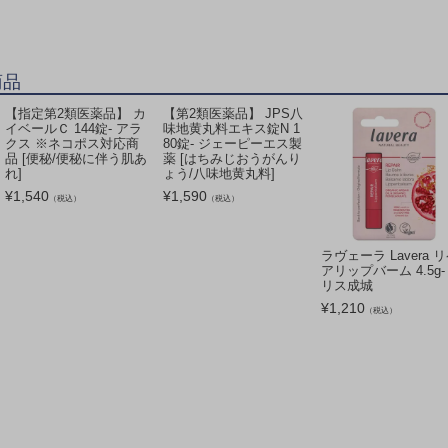
商品
【指定第2類医薬品】 カ
【第2類医薬品】 JPS八
イベールＣ 144錠- アラ
味地黄丸料エキス錠N 1
クス ※ネコポス対応商
80錠- ジェーピーエス製
品 [便秘/便秘に伴う肌あ
薬 [はちみじおうがんり
れ]
ょう/八味地黄丸料]
¥
1,540
¥
1,590
（税込）
（税込）
ラヴェーラ Lavera 
アリップバーム 4.5g-
リス成城
¥
1,210
（税込）