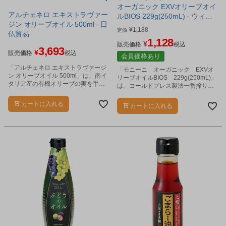
オーガニック EXVオリーブオイ
アルチェネロ エキストラヴァー
ルBIOS 229g(250mL) - ウィズ
ジン オリーブオイル 500ml - 日
メタックフーズ
¥
1,188
定価
仏貿易
1,128
¥
販売価格
税込
3,693
¥
販売価格
税込
会員価格あり
「アルチェネロ エキストラヴァージ
「モニーニ オーガニック EXVオ
ン オリーブオイル 500ml」は、南イ
リーブオイルBIOS 229g(250mL)」
タリア産の有機オリーブの実を手摘
は、コールドプレス製法一番搾りの
みし、コールドプレス製法で丁寧に
オーガニックオリーブオイルです。
圧搾したバージンオリーブオイルで
カートに入れる
カートに入れる
す。