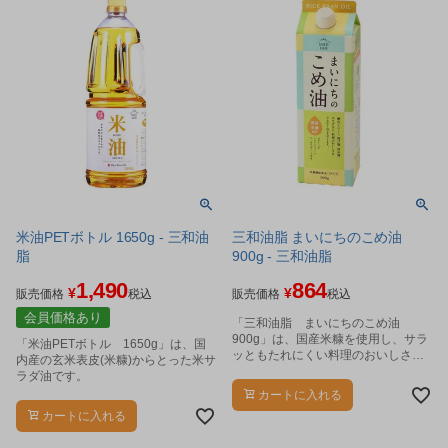
米油PETボトル 1650g - 三和油
三和油脂 まいにちのこめ油
脂
900g - 三和油脂
1,490
864
¥
¥
販売価格
税込
販売価格
税込
会員価格あり
「三和油脂 まいにちのこめ油
900g」は、国産米糠を使用し、サラ
「米油PETボトル 1650g」は、国
ッともたれにくい料理のおいしさを
内産の玄米表皮(米糠)からとった米サ
引き立てる体にやさしい油です。
ラダ油です。
カートに入れる
カートに入れる