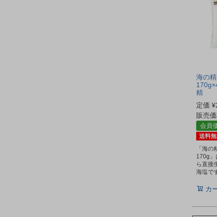
海の精
170g
精
定価
¥
販売価
会員
送料無
「海の精
170g
ら直接
海塩で
カ