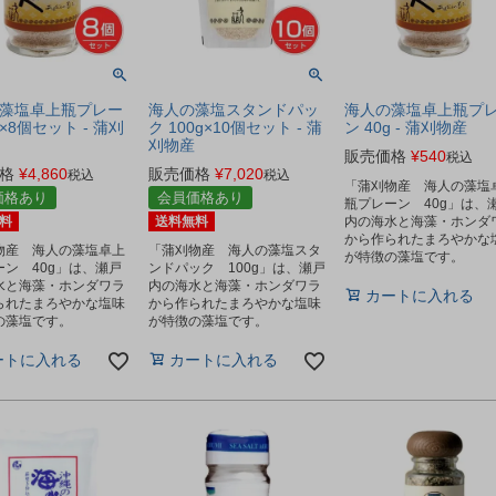
藻塩卓上瓶プレー
海人の藻塩スタンドパッ
海人の藻塩卓上瓶プ
g×8個セット - 蒲刈
ク 100g×10個セット - 蒲
ン 40g - 蒲刈物産
刈物産
販売価格
¥
540
税込
格
¥
4,860
販売価格
¥
7,020
税込
税込
「蒲刈物産 海人の藻塩
価格あり
会員価格あり
瓶プレーン 40g」は、
料
送料無料
内の海水と海藻・ホンダ
から作られたまろやかな
物産 海人の藻塩卓上
「蒲刈物産 海人の藻塩スタ
が特徴の藻塩です。
ーン 40g」は、瀬戸
ンドパック 100g」は、瀬戸
水と海藻・ホンダワラ
内の海水と海藻・ホンダワラ
カートに入れる
られたまろやかな塩味
から作られたまろやかな塩味
の藻塩です。
が特徴の藻塩です。
ートに入れる
カートに入れる