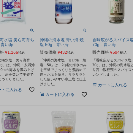
海水塩 美ら海育ち
沖縄の海水塩 青い海 焼
香味広がるスパイス
 - 青い海
塩 50g - 青い海
70g - 青い海
格
¥
1,166
販売価格
¥
432
販売価格
¥
594
税込
税込
税込
の海水塩 美ら海育
「沖縄の海水塩 青い海 焼
「香味広がるスパイス
0g」は、沖縄・糸満沖
塩 50」は、沖縄の海水のみ
70g」は、沖縄の海水塩
00mの海水を汲み上げ
を平釜でじっくりと煮詰めて
り高い数種類のスパイス
し、薪を焚いて平釜で
造った塩を焼き、サラサラと
レンドしました。
てつくりました。
した使いやすい卓上塩に仕上
げました。
カートに入れる
ートに入れる
カートに入れる