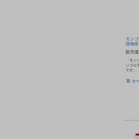
モンゴル
路物産
販売価
「モンゴ
ンゴル
です。
カ