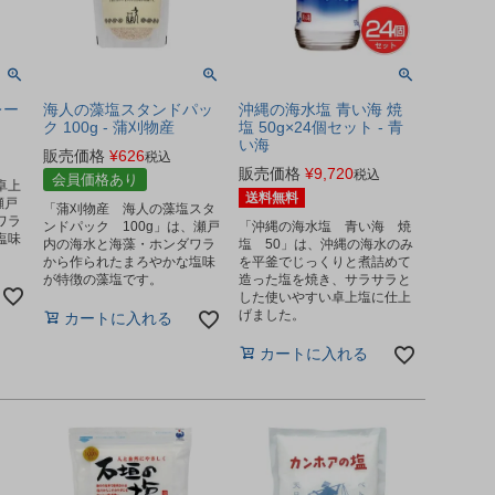
レー
海人の藻塩スタンドパッ
沖縄の海水塩 青い海 焼
ク 100g - 蒲刈物産
塩 50g×24個セット - 青
い海
販売価格
¥
626
税込
販売価格
¥
9,720
税込
会員価格あり
卓上
送料無料
瀬戸
「蒲刈物産 海人の藻塩スタ
ワラ
ンドパック 100g」は、瀬戸
「沖縄の海水塩 青い海 焼
塩味
内の海水と海藻・ホンダワラ
塩 50」は、沖縄の海水のみ
から作られたまろやかな塩味
を平釜でじっくりと煮詰めて
が特徴の藻塩です。
造った塩を焼き、サラサラと
した使いやすい卓上塩に仕上
げました。
カートに入れる
カートに入れる