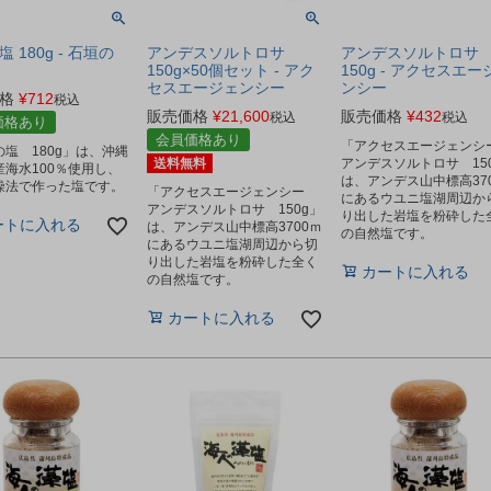
 180g - 石垣の
アンデスソルトロサ
アンデスソルトロサ
150g×50個セット - アク
150g - アクセスエー
セスエージェンシー
ンシー
格
¥
712
税込
販売価格
¥
21,600
販売価格
¥
432
税込
税込
価格あり
会員価格あり
「アクセスエージェン
塩 180g」は、沖縄
送料無料
アンデスソルトロサ 15
産海水100％使用し、
は、アンデス山中標高37
燥法で作った塩です。
「アクセスエージェンシー
にあるウユニ塩湖周辺か
アンデスソルトロサ 150g」
り出した岩塩を粉砕した
ートに入れる
は、アンデス山中標高3700ｍ
の自然塩です。
にあるウユニ塩湖周辺から切
り出した岩塩を粉砕した全く
カートに入れる
の自然塩です。
カートに入れる