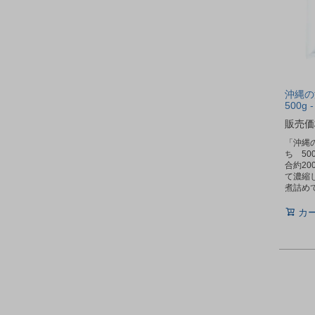
沖縄の
500g
販売価
「沖縄
ち 50
合約20
て濃縮
煮詰め
カ