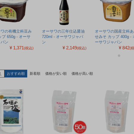
サワの有機立科豆み
オーサワの三年仕込醤油
オーサワの国産立科あ
プ 650g - オーサ
720ml - オーサワジャパ
せみそ カップ 400g - 
ャパン
ン
ーサワジャパン
¥ 1,371
¥ 2,149
¥ 842
(税込)
(税込)
(
え
おすすめ順
新着順
価格が安い順
価格が高い順