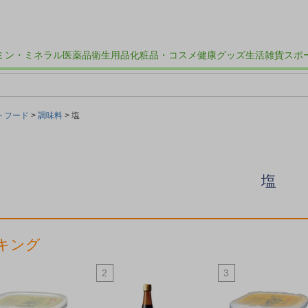
ミン・ミネラル
医薬品
衛生用品
化粧品・コスメ
健康グッズ
生活雑貨
スポ
トフード
調味料
塩
塩
キング
2
3