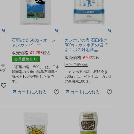
塩
石垣の塩 500g - オーシ
カンホアの塩 石臼挽き
ャンカンパニー
500g - カンホアの塩 ※
ネコポス対応商品
販売価格
¥
1,296
税込
販売価格
¥
702
税込
会員価格あり
塩
ネコポス便対応品
と香
「石垣の塩 500g」は、日本
をブ
最南端の八重山諸島石垣島の
「カンホアの塩 石臼挽き
海水を100％使用した塩で
500g」は、ベトナム・カンホ
す。
ア産海水100％。
カートに入れる
カートに入れる