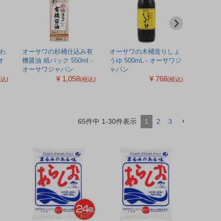
わ
オーサワの杉桶仕込み有
オーサワの木桶造りしょ
オーサワ
オ
機醤油 紙パック 550ml -
うゆ 500mL - オーサワジ
- オー
オーサワジャパン
ャパン
¥ 1,058
¥ 768
税込)
(税込)
(税込)
65
件中
1
-
30
件表示
1
2
3