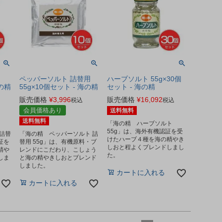
ペッパーソルト 詰替用
ハーブソルト 55g×30個
海の精
55g×10個セット - 海の精
セット - 海の精
販売価格
¥
3,996
販売価格
¥
16,092
税込
税込
会員価格あり
送料無料
送料無料
「海の精 ハーブソルト
55g」は、海外有機認証を受
詰替
「海の精 ペッパーソルト 詰
けたハーブ４種を海の精やき
証を
替用 55g」は、有機原料・ブ
しおと程よくブレンドしまし
精や
レンドにこだわり、こしょう
た。
しま
と海の精やきしおとブレンド
しました。
カートに入れる
カートに入れる