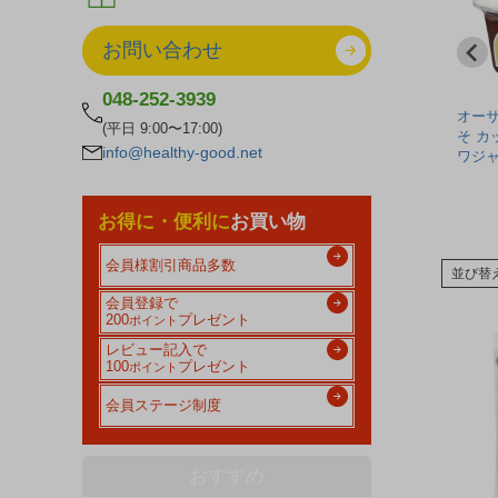
お問い合わせ
048-252-3939
麦み
オーサワの蔵づくり有機
オーサワの有機立科玄米
オー
(平日 9:00〜17:00)
オーサ
醤油 500ml - オーサワジ
みそ カップ 650g - オー
そ カッ
info@healthy-good.net
ャパン
サワジャパン
ワジ
¥ 1,468
¥ 1,458
(税込)
(税込)
(税込)
お得に・便利に
お買い物
会員様割引商品多数
並び替
会員登録で
200
プレゼント
ポイント
レビュー記入で
100
プレゼント
ポイント
会員ステージ制度
おすすめ