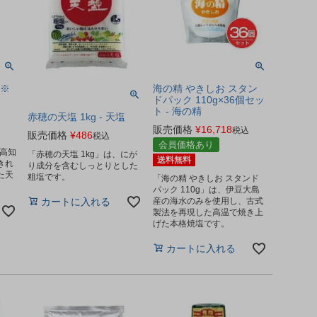
 ※
海の精 やきしお スタン
ドパック 110g×36個セッ
ト - 海の精
赤穂の天塩 1kg - 天塩
販売価格
¥
16,718
税込
販売価格
¥
486
税込
会員価格あり
、高知
「赤穂の天塩 1kg」は、にが
送料無料
きれ
り成分を含むしっとりとした
た天
粗塩です。
「海の精 やきしお スタンド
パック 110g」は、伊豆大島
産の海水のみを使用し、古式
カートに入れる
製法を再現した高温で焼き上
げた本格焼塩です。
カートに入れる