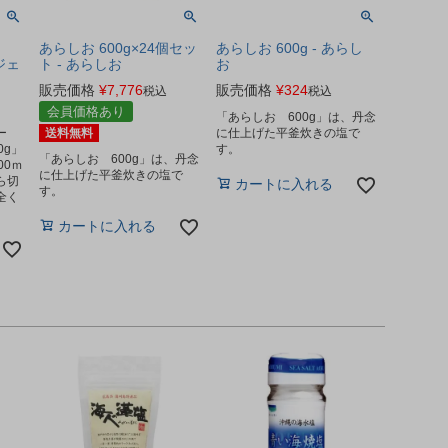
あらしお 600g×24個セッ
あらしお 600g - あらし
ジェ
ト - あらしお
お
販売価格
¥
7,776
販売価格
¥
324
税込
税込
会員価格あり
「あらしお 600g」は、丹念
シー
送料無料
に仕上げた平釜炊きの塩で
0g」
す。
「あらしお 600g」は、丹念
00ｍ
に仕上げた平釜炊きの塩で
ら切
カートに入れる
す。
全く
カートに入れる