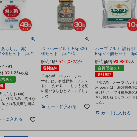
 あらしお (赤)
ペッパーソルト 55g×30
ハーブソルト 詰替用
×48個セット - 海の
個セット - 海の精
55g×10個セット - 
販売価格
¥
16,092
販売価格
¥
3,996
税込
税込
22,291
会員価格あり
送料無料
格
¥
21,254
税込
送料無料
「海の精 ペッパーソルト
価格あり
55g」は、有機原料・ブレン
「海の精 ハーブソルト 
料
ドにこだわり、こしょうと海
用 55g」は、海外有機認
の精やきしおとブレンドしま
受けたハーブ４種を海の
 あらしお (赤)
した。
きしおと程よくブレンド
」は、伊豆大島で海水か
した。
生産される貴重な国産
カートに入れる
す。
カートに入れる
ートに入れる