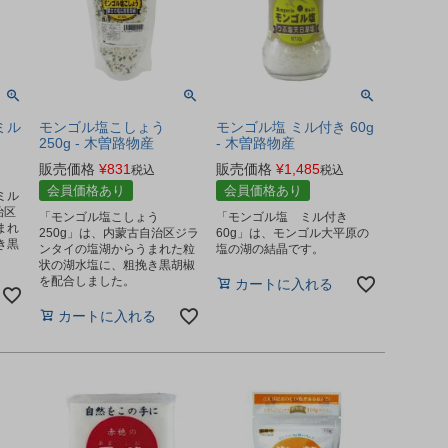
ミル
モンゴル塩こしょう
モンゴル塩 ミル付き 60g
250g - 木曽路物産
- 木曽路物産
販売価格
¥
831
販売価格
¥
1,485
税込
税込
会員価格あり
会員価格あり
ミル
治区
「モンゴル塩こしょう
「モンゴル塩 ミル付き
まれ
250g」は、内蒙古自治区ジラ
60g」は、モンゴル大平原の
き黒
ンタイの塩湖からうまれた粒
塩の湖の結晶です。
状の湖水塩に、粗挽き黒胡椒
を配合しました。
カートに入れる
カートに入れる