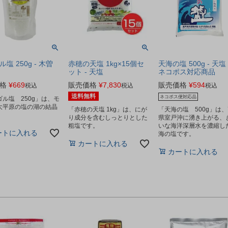
塩 250g - 木曽
赤穂の天塩 1kg×15個セ
天海の塩 500g - 天塩
ット - 天塩
ネコポス対応商品
格
¥
669
販売価格
¥
7,830
販売価格
¥
594
税込
税込
税込
送料無料
ネコポス便対応品
ル塩 250g」は、モ
大平原の塩の湖の結晶
「赤穂の天塩 1kg」は、にが
「天海の塩 500g」は
り成分を含むしっとりとした
県室戸沖に湧き上がる、
粗塩です。
いな海洋深層水を濃縮し
ートに入れる
海の塩です。
カートに入れる
カートに入れる