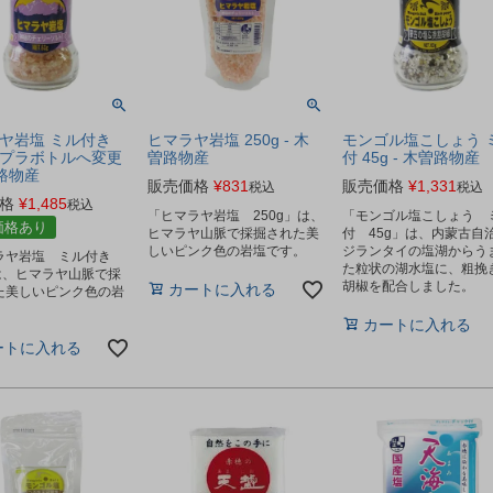
ヤ岩塩 ミル付き
ヒマラヤ岩塩 250g - 木
モンゴル塩こしょう 
 ※プラボトルへ変更
曽路物産
付 45g - 木曽路物産
曽路物産
販売価格
¥
831
販売価格
¥
1,331
税込
税込
格
¥
1,485
税込
「ヒマラヤ岩塩 250g」は、
「モンゴル塩こしょう 
価格あり
ヒマラヤ山脈で採掘された美
付 45g」は、内蒙古自
しいピンク色の岩塩です。
ジランタイの塩湖からう
ラヤ岩塩 ミル付き
た粒状の湖水塩に、粗挽
」は、ヒマラヤ山脈で採
胡椒を配合しました。
カートに入れる
た美しいピンク色の岩
。
カートに入れる
ートに入れる