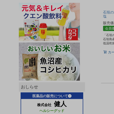
石垣の塩
塩
販売価
会員
「石垣の
石垣島
低温乾
カ
おしらせ
医薬品の販売について
健人
株式会社
ヘルシーグッド