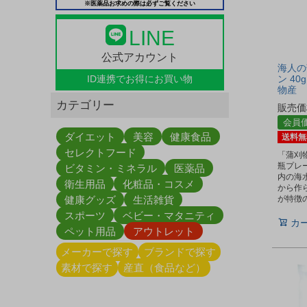
※医薬品お求めの際は必ずご覧ください
LINE
公式アカウント
海人の
ン 40
ID連携で
お得にお買い物
物産
カテゴリー
販売価
会員
ダイエット
美容
健康食品
送料無
セレクトフード
「蒲刈
瓶プレ
ビタミン・ミネラル
医薬品
内の海
衛生用品
化粧品・コスメ
から作
健康グッズ
生活雑貨
が特徴
スポーツ
ベビー・マタニティ
カ
ペット用品
アウトレット
メーカーで探す
ブランドで探す
素材で探す
産直（食品など）