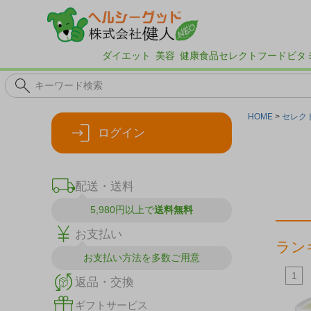
ダイエット
美容
健康食品
セレクトフード
ビタ
HOME
セレク
ログイン
配送・送料
5,980円以上で
送料無料
お支払い
ラン
お支払い方法を
多数ご用意
9
10
1
返品・交換
ギフトサービス