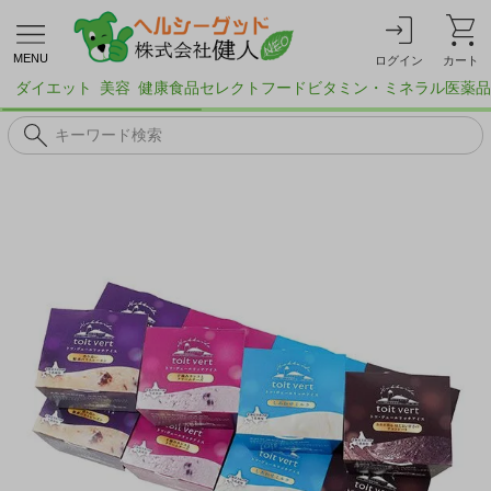
MENU
ログイン
カート
ダイエット
美容
健康食品
セレクトフード
ビタミン・ミネラル
医薬品