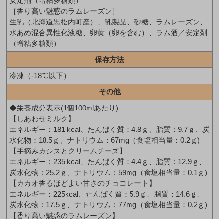
安定剤（増粘多糖類）
［香り高い魅惑のラムレーズン］
生乳（北海道黒松内町産）、乳製品、砂糖、ラムレーズン、
水あめ混合異性化液糖、卵黄（卵を含む）、ラム酒／安定剤
（増粘多糖類）
保存方法
冷凍（-18℃以下）
その他
◆栄養成分表示(1個100mlあたり)
【しあわせミルク】
エネルギー：181 kcal、たんぱく質：4.8ｇ、脂質：9.7ｇ、炭
水化物：18.5ｇ、ナトリウム：67mg（食塩相当量：0.2ｇ)
【手摘みカシスとクリームチーズ】
エネルギー：235 kcal、たんぱく質：4.4ｇ、脂質：12.9ｇ、
炭水化物：25.2ｇ、ナトリウム：59mg（食塩相当量：0.1ｇ)
【カカオ香るほどよい甘さのチョコレート】
エネルギー：225kcal、たんぱく質：5.9ｇ、脂質：14.6ｇ、
炭水化物：17.5ｇ、ナトリウム：77mg（食塩相当量：0.2ｇ)
【香り高い魅惑のラムレーズン】