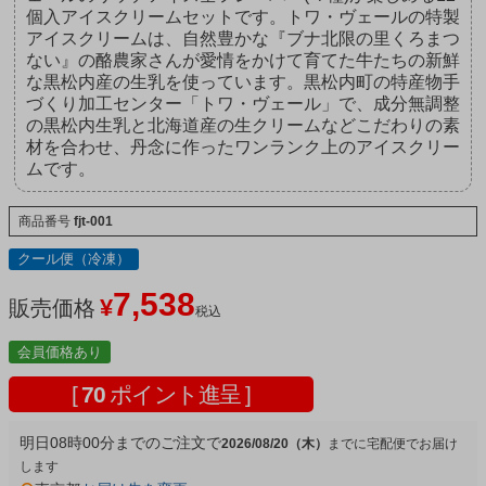
個入アイスクリームセットです。トワ・ヴェールの特製
アイスクリームは、自然豊かな『ブナ北限の里くろまつ
ない』の酪農家さんが愛情をかけて育てた牛たちの新鮮
な黒松内産の生乳を使っています。黒松内町の特産物手
づくり加工センター「トワ・ヴェール」で、成分無調整
の黒松内生乳と北海道産の生クリームなどこだわりの素
材を合わせ、丹念に作ったワンランク上のアイスクリー
ムです。
商品番号
fjt-001
クール便（冷凍）
7,538
¥
販売価格
税込
会員価格あり
[
70
ポイント進呈 ]
明日
08時00分
までのご注文で
2026/08/20（木）
宅配便