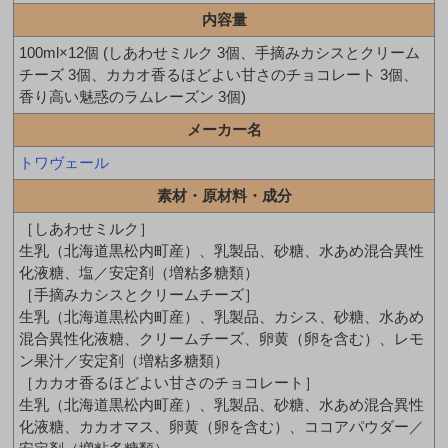
内容量
100ml×12個 (しあわせミルク 3個、手摘みカシスとクリーム
チーズ 3個、カカオ香るほどよい甘さのチョコレート 3個、
香り高い魅惑のラムレーズン 3個)
メーカー名
トワヴェール
素材・原材料・成分
［しあわせミルク］
生乳（北海道黒松内町産）、乳製品、砂糖、水あめ混合異性
化液糖、塩／安定剤（増粘多糖類）
［手摘みカシスとクリームチーズ］
生乳（北海道黒松内町産）、乳製品、カシス、砂糖、水あめ
混合異性化液糖、クリームチーズ、卵黄（卵を含む）、レモ
ン果汁／安定剤（増粘多糖類）
［カカオ香るほどよい甘さのチョコレート］
生乳（北海道黒松内町産）、乳製品、砂糖、水あめ混合異性
化液糖、カカオマス、卵黄（卵を含む）、ココアパウダー／