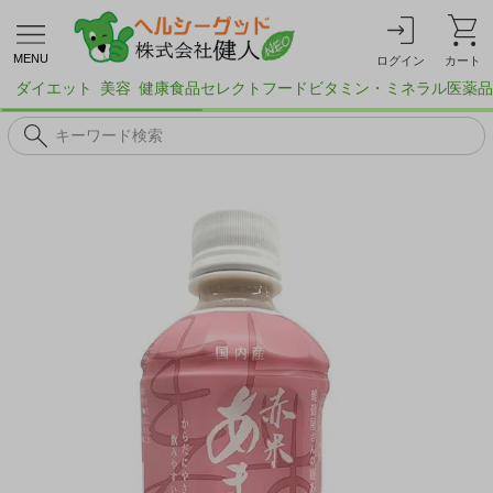
MENU
ログイン
カート
ダイエット
美容
健康食品
セレクトフード
ビタミン・ミネラル
医薬品