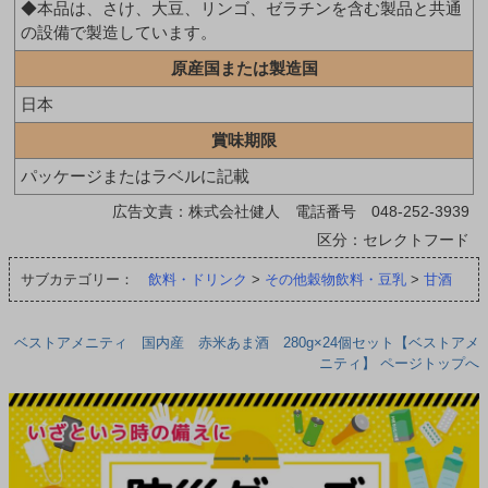
◆本品は、さけ、大豆、リンゴ、ゼラチンを含む製品と共通
の設備で製造しています。
原産国または製造国
日本
賞味期限
パッケージまたはラベルに記載
広告文責：株式会社健人 電話番号 048-252-3939
区分：セレクトフード
サブカテゴリー：
飲料・ドリンク
>
その他穀物飲料・豆乳
>
甘酒
ベストアメニティ 国内産 赤米あま酒 280g×24個セット【ベストアメ
ニティ】 ページトップへ