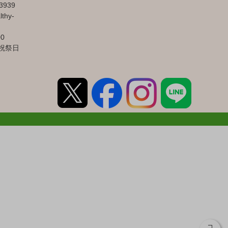
3939
lthy-
00
祝祭日