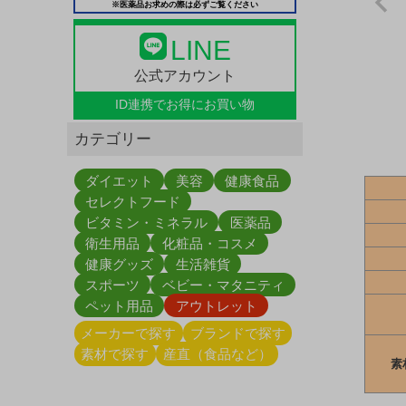
※医薬品お求めの際は必ずご覧ください
LINE
公式アカウント
ID連携で
お得にお買い物
カテゴリー
ダイエット
美容
健康食品
セレクトフード
ビタミン・ミネラル
医薬品
衛生用品
化粧品・コスメ
健康グッズ
生活雑貨
スポーツ
ベビー・マタニティ
ペット用品
アウトレット
メーカーで探す
ブランドで探す
素材で探す
産直（食品など）
素