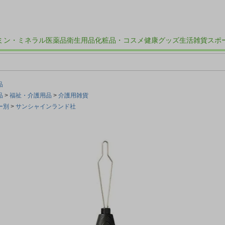
ミン・ミネラル
医薬品
衛生用品
化粧品・コスメ
健康グッズ
生活雑貨
スポ
品
品
福祉・介護用品
介護用雑貨
ー別
サンシャインランド社