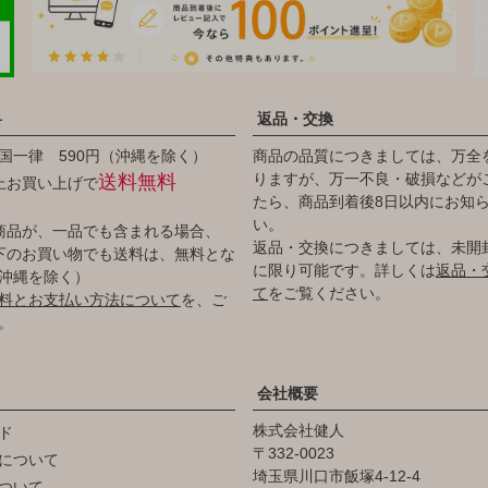
料
返品・交換
国一律 590円（沖縄を除く）
商品の品質につきましては、万全
りますが、万一不良・破損などが
送料無料
以上お買い上げで
たら、商品到着後8日以内にお知
い。
商品が、一品でも含まれる場合、
返品・交換につきましては、未開
円以下のお買い物でも送料は、無料とな
に限り可能です。詳しくは
返品・
沖縄を除く）
て
をご覧ください。
料とお支払い方法について
を、ご
。
会社概要
株式会社健人
ド
332-0023
について
埼玉県川口市飯塚4-12-4
ついて