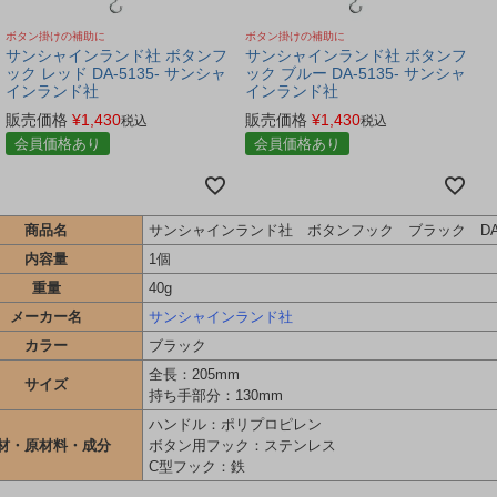
ボタン掛けの補助に
ボタン掛けの補助に
サンシャインランド社 ボタンフ
サンシャインランド社 ボタンフ
ック レッド DA-5135- サンシャ
ック ブルー DA-5135- サンシャ
インランド社
インランド社
販売価格
¥
1,430
販売価格
¥
1,430
税込
税込
会員価格あり
会員価格あり
商品名
サンシャインランド社 ボタンフック ブラック DA-
内容量
1個
重量
40g
メーカー名
サンシャインランド社
カラー
ブラック
全長：205mm
サイズ
持ち手部分：130mm
ハンドル：ポリプロピレン
材・原材料・成分
ボタン用フック：ステンレス
C型フック：鉄