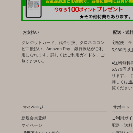
お支払い
配送・送
クレジットカード、代金引換、クロネココン
宅配便 全
ビニ後払い、Amazon Pay、銀行振込がご利
5,980円
用になれます。詳しくは
ご利用ガイド
を、ご
覧ください。
●送料無料
5,979
ります。（
詳しくは
送
覧ください
マイページ
サポート
新規会員登録
ご利用ガイ
マイページ
配送・送料
LINEアカウント紹介
お支払いに