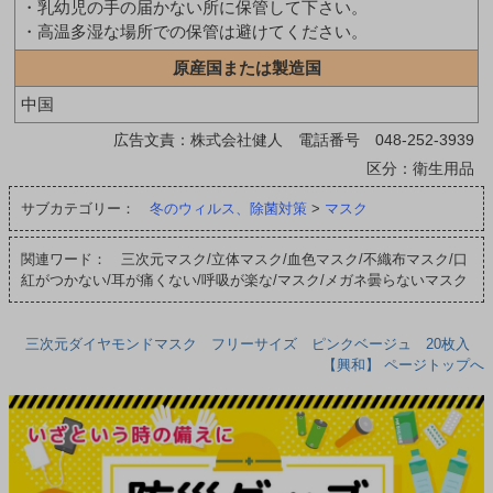
・乳幼児の手の届かない所に保管して下さい。
・高温多湿な場所での保管は避けてください。
原産国または製造国
中国
広告文責：株式会社健人 電話番号 048-252-3939
区分：衛生用品
サブカテゴリー：
冬のウィルス、除菌対策
>
マスク
関連ワード： 三次元マスク/立体マスク/血色マスク/不織布マスク/口
紅がつかない/耳が痛くない/呼吸が楽な/マスク/メガネ曇らないマスク
三次元ダイヤモンドマスク フリーサイズ ピンクベージュ 20枚入
【興和】 ページトップへ