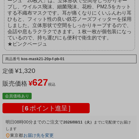
ージュ 20枚入」は、立体形状で空間をしっかりキー
プし、ウイルス飛沫、細菌飛沫、花粉、PM2.5をカット
する不織布マスクです。耳が痛くなりにくいふんわり耳
ひもと、フィット性の良い鉄芯ノーズフィッターを採用
しました。立体形状で空間をしっかりキープするので、
会話や息もラクラクできます。１枚一枚が個包装になっ
ているので、持ち運びにも便利で衛生的です。
★ピンクベージュ
商品番号
kos-mask21-20p-f-pb-01
¥
1,320
定価
627
¥
販売価格
税込
会員価格あり
[
6
ポイント進呈 ]
明日
08時00分
までのご注文で
2026/08/11（火）
宅配便
東京都
お届け先を変更