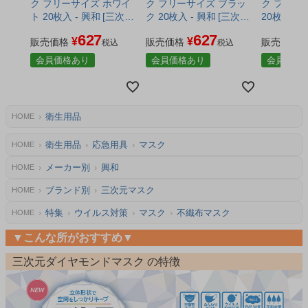
ク フリーサイズ ホワイ
ク フリーサイズ ブラッ
ク フリー
ト 20枚入 - 興和 [三次元
ク 20枚入 - 興和 [三次元
20枚入 -
マスク/立体マスク]
マスク/立体マスク]
スク/立体
627
627
¥
¥
販売価格
販売価格
販売価格
税込
税込
会員価格あり
会員価格あり
会員価格
衛生用品
HOME
衛生用品
応急用具
マスク
HOME
メーカー別
興和
HOME
ブランド別
三次元マスク
HOME
特集
ウイルス対策
マスク
不織布マスク
HOME
▼こんな所がおすすめ▼
三次元ダイヤモンドマスク の特徴