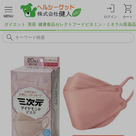
MENU
ログイン
カート
ダイエット
美容
健康食品
セレクトフード
ビタミン・ミネラル
医薬品