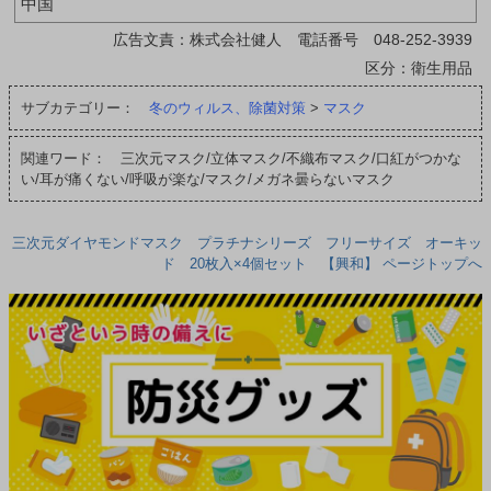
中国
広告文責：株式会社健人 電話番号 048-252-3939
区分：衛生用品
サブカテゴリー：
冬のウィルス、除菌対策
>
マスク
関連ワード： 三次元マスク/立体マスク/不織布マスク/口紅がつかな
い/耳が痛くない/呼吸が楽な/マスク/メガネ曇らないマスク
三次元ダイヤモンドマスク プラチナシリーズ フリーサイズ オーキッ
ド 20枚入×4個セット 【興和】 ページトップへ