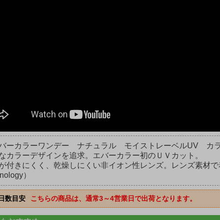
バーカラーワンデー ナチュラル モイストレーベルUV カラーコン
なカラーデザインを追求。エバーカラー初のＵＶカット。
が付きにくく、乾燥しにくい非イオン性レンズ。レンズ素材で着色
hnology）
日数目安
こちらの商品は、通常3～4営業日で出荷となります。