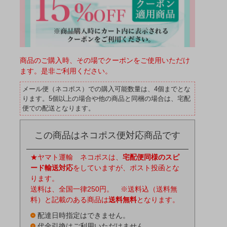
商品のご購入時、その場でクーポンをご使用いただけ
ます。是非ご利用ください。
メール便（ネコポス）での購入可能数量は、4個までとな
ります。5個以上の場合や他の商品と同梱の場合は、宅配
便での配送となります。
この商品はネコポス便対応商品です
★ヤマト運輸 ネコポスは、
宅配便同様のスピ
ード輸送対応
をしていますが、ポスト投函とな
ります。
送料は、全国一律250円。 ※送料込（送料無
料）と記載のある商品は
送料無料
となります。
配達日時指定はできません。
代金引換はご利用いただけません。