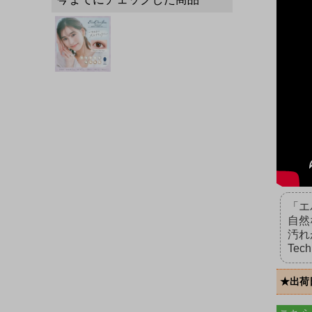
「エ
自然
汚れ
Tec
★出荷