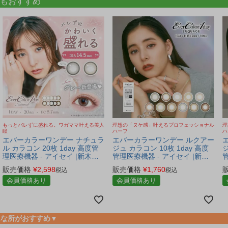
もおすすめ
もっとバレずに盛れる。ワガママ叶える美人
理想の「ヌケ感」叶えるプロフェッショナル
理
瞳
ハーフ
ハ
エバーカラーワンデー ナチュラ
エバーカラーワンデー ルクアー
ル カラコン 20枚 1day 高度管
ジュ カラコン 10枚 1day 高度
ジ
理医療機器 - アイセイ [新木優
管理医療機器 - アイセイ [新木
子/カラーコンタクト] ※ネコポ
優子/カラーコンタクト] ※ネコ
販売価格
¥
2,598
販売価格
¥
1,760
税込
税込
ス対応商品
ポス対応商品
会員価格あり
会員価格あり
んな所がおすすめ▼