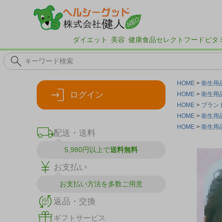
ダイエット
美容
健康食品
セレクトフード
ビタ
HOME
衛生用
ログイン
HOME
衛生用
HOME
ブラン
HOME
衛生用
HOME
衛生用
配送・送料
5,980円以上で
送料無料
お支払い
お支払い方法を
多数ご用意
返品・交換
ギフトサービス