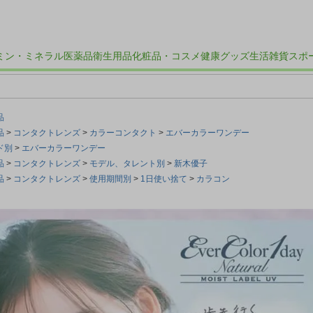
ミン・ミネラル
医薬品
衛生用品
化粧品・コスメ
健康グッズ
生活雑貨
スポ
品
品
コンタクトレンズ
カラーコンタクト
エバーカラーワンデー
ド別
エバーカラーワンデー
品
コンタクトレンズ
モデル、タレント別
新木優子
品
コンタクトレンズ
使用期間別
1日使い捨て
カラコン