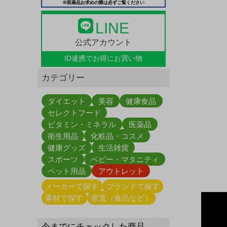
※医薬品お求めの際は必ずご覧ください
LINE
公式アカウント
ID連携で
お得にお買い物
カテゴリー
ダイエット
美容
健康食品
セレクトフード
ビタミン・ミネラル
医薬品
衛生用品
化粧品・コスメ
健康グッズ
生活雑貨
スポーツ
ベビー・マタニティ
ペット用品
アウトレット
メーカーで探す
ブランドで探す
素材で探す
産直（食品など）
今までにチェックした商品