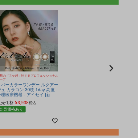
想の「ヌケ感」叶えるプロフェッショナル
ーフ
エバーカラーワンデー ルクアー
ュ カラコン 30枚 1day 高度
管理医療機器 - アイセイ [新木
優子/カラーコンタクト]
販売価格
¥
3,938
税込
会員価格あり