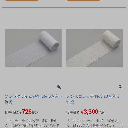
ソフラクライム包帯 5裂 5巻入 -
ノンスコレッチ No3 10巻入り -
竹虎
竹虎
726
3,300
¥
¥
販売価格
税込
販売価格
税込
「ソフラクライム包帯 5裂 5巻
「ノンスコレッチ No3 10巻入
入」は横方向に伸びる耳つき包帯で
り」は280%の伸長率があるため、ど