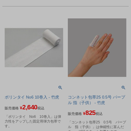
ポリンタイ No6 10巻入 - 竹虎
コンネット包帯25 0.5号 パープ
ル 指（子供） - 竹虎
2,640
¥
販売価格
税込
825
¥
販売価格
税込
「ポリンタイ No6 10巻入」は弾
力性をアップした固定用弾力包帯で
「コンネット包帯25 0.5号 パープ
す。
ル 指（子供）」は伸縮性に富んだ