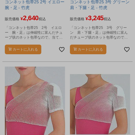
コンネット包帯25 2号 イエロー
コンネット包帯25 3号 グリーン
腕・足 - 竹虎
肩・下腿・足 - 竹虎
2,640
3,245
¥
¥
販売価格
税込
販売価格
税込
「コンネット包帯25 2号 イエロ
「コンネット包帯25 3号 グリー
ー 腕・足」は伸縮性に富んだチュ
ン 肩・下腿・足」は伸縮性に富ん
ーブ状のネット包帯なので、当てガ
だチューブ状のネット包帯なので、
ーゼなどをソフトに固定します。
当てガーゼなどをソフトに固定しま
す。
カートに入れる
カートに入れる