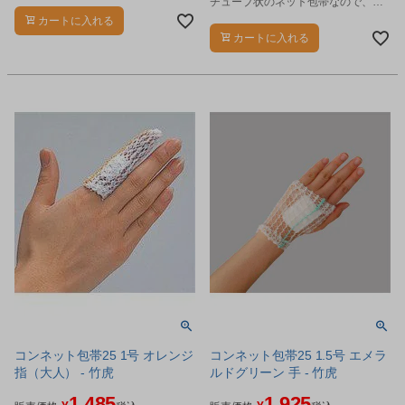
チューブ状のネット包帯なので、当
てガーゼなどをソフトに固定しま
カートに入れる
す。
カートに入れる
コンネット包帯25 1号 オレンジ
コンネット包帯25 1.5号 エメラ
指（大人） - 竹虎
ルドグリーン 手 - 竹虎
1,485
1,925