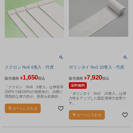
ククロン No6 6巻入 - 竹虎
ポリンタイ No2 10巻入 - 竹虎
1,650
7,920
¥
¥
販売価格
税込
販売価格
税込
送料無料
「ククロン No6 6巻入」は伸長率
200%で綿100%の強撚糸の、治療に
「ポリンタイ No2 10巻入」は弾
理想的な弾力性が、患部を効果的に
力性をアップした固定用弾力包帯で
圧迫します。
す。
カートに入れる
カートに入れる