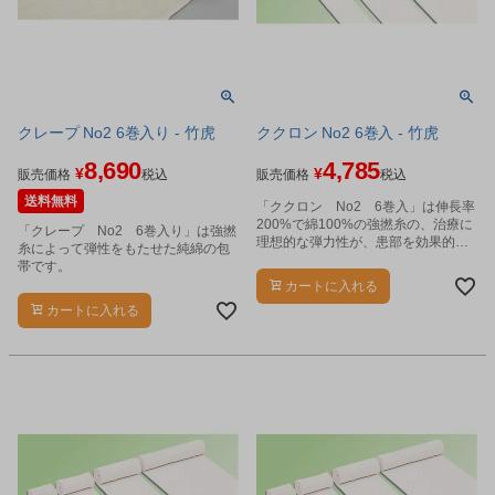
クレープ No2 6巻入り - 竹虎
ククロン No2 6巻入 - 竹虎
8,690
4,785
¥
¥
販売価格
税込
販売価格
税込
送料無料
「ククロン No2 6巻入」は伸長率
200%で綿100%の強撚糸の、治療に
「クレープ No2 6巻入り」は強撚
理想的な弾力性が、患部を効果的に
糸によって弾性をもたせた純綿の包
圧迫します。
帯です。
カートに入れる
カートに入れる