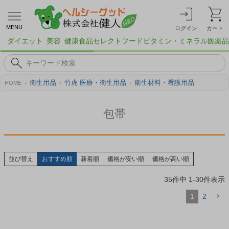
MENU
ログイン
カート
ダイエット
美容
健康食品
セレクトフード
ビタミン・ミネラル
医薬品
衛生用品
竹虎 医療・衛生用品
衛生材料・看護用品
HOME
包帯
並び替え
おすすめ順
新着順
価格が安い順
価格が高い順
35
件中
1
-
30
件表示
1
2