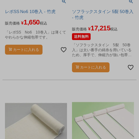
レポSS No6 10巻入 - 竹虎
ソフラックスタイン 5裂 50巻入
- 竹虎
1,650
¥
販売価格
税込
17,215
¥
販売価格
税込
「レポSS No6 10巻入」は薄くて
送料無料
やわらかな伸縮包帯です。
「ソフラックスタイン 5裂 50巻
カートに入れる
入」は太い番手の綿糸を用いている
ため、厚手で、伸縮力が強い包帯で
す。
カートに入れる