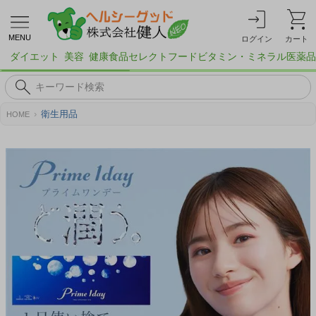
MENU
ログイン
カート
ダイエット
美容
健康食品
セレクトフード
ビタミン・ミネラル
医薬品
衛生用品
HOME