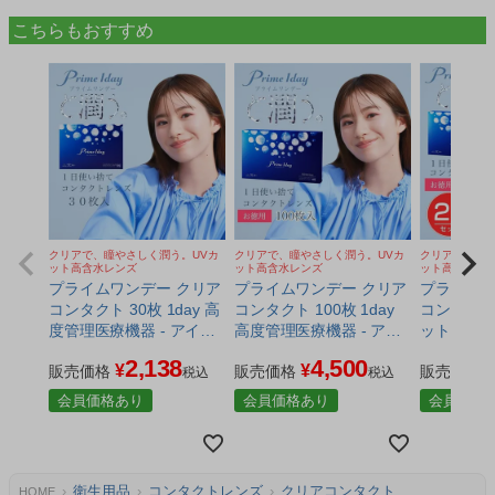
こちらもおすすめ
クリアで、瞳やさしく潤う。UVカ
クリアで、瞳やさしく潤う。UVカ
クリアで、瞳や
ット高含水レンズ
ット高含水レンズ
ット高含水レ
プライムワンデー クリア
プライムワンデー クリア
プライムワ
コンタクト 30枚 1day 高
コンタクト 100枚 1day
コンタクト 
度管理医療機器 - アイレ
高度管理医療機器 - アイ
ット 1da
[白宮みずほ/ワンデーコ
レ [白宮みずほ/ワンデー
機器 - ア
2,138
4,500
¥
¥
ンタクト] ※ネコポス対
販売価格
コンタクト] ※ネコポス
販売価格
ほ/ワンデ
販売価格
税込
税込
応商品
対応商品
※ネコポ
会員価格あり
会員価格あり
会員価格
衛生用品
コンタクトレンズ
クリアコンタクト
HOME