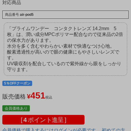
対応商品
商品番号
air-pod5
「プライムワンデー コンタクトレンズ 14.2mm 5
枚」は、潤い成分MPCポリマー配合なので従来品の2倍
の保水力があります。
水分を多く含むやわらかい素材で快適なつけ心地。
酸素透過性が高いので眼の健康にもやさしいレンズで
す。
UV吸収剤を配合しているので紫外線から眼をしっかり
守ります。
5％OFFクーポン
451
¥
販売価格
税込
会員価格あり
[
4
ポイント進呈 ]
会員価格で購入するにはログインが必要です。 初めての方