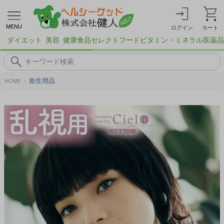
MENU
ログイン
カート
ダイエット
美容
健康食品
セレクトフード
ビタミン・ミネラル
医薬品
衛生用品
HOME