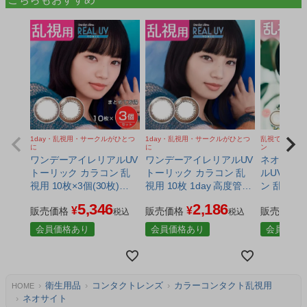
1day・乱視用・サークルがひとつ
1day・乱視用・サークルがひとつ
乱視でも安心
に
に
ン
ワンデーアイレリアルUV
ワンデーアイレリアルUV
ネオサイ
トーリック カラコン 乱
トーリック カラコン 乱
ルUV ト
視用 10枚×3個(30枚)
視用 10枚 1day 高度管理
ン 乱視用 
1day 高度管理医療機器 -
医療機器 - アイレ [小松菜
枚） 1da
5,346
2,186
¥
¥
アイレ [小松菜奈/カラー
販売価格
奈/カラーコンタクト] ※
販売価格
機器 - ア
販売価格
税込
税込
コンタクト] ※ネコポス
ネコポス対応商品
カラーコンタ
会員価格あり
会員価格あり
会員価格
対応商品
コポス対
衛生用品
コンタクトレンズ
カラーコンタクト乱視用
HOME
ネオサイト