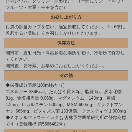
グネシウム、タウリン（抽出物）、（一部にリンゴ・キウイ
フルーツ・大豆・モモを含む）
お召し上がり方
付属の計量カップを使い、適宜摂取してください。4～6倍に
希釈すると美味しくお召し上がりいただけます。
保存方法
開封前：直射日光・高温多湿な場所を避け、冷暗所で保存し
てください。
開封後：要冷蔵、お早めにお召し上がりください。
その他
◆栄養成分表示(100mlあたり)
エネルギー 336Kcal、たんぱく質 3.0g、脂質 0g、炭水化物
81g、食塩相当量 0.068g、マグネシウム 143mg、亜鉛
1.2mg、L-カルニチン 500mg、MSM 600mg、ガラクトマン
ナン 666mg、ビフィズス菌 133億個、ファスティヴ 1,000mg
◆ミネラルファスティング は杏林予防医学研究所の登録商標
です（登録商標 第5566482号）