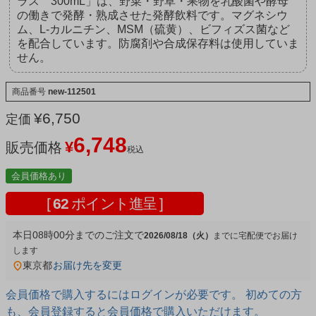
ラス 300mL」は、野菜・野草・果物を乳酸菌や酵母
の働きで発酵・熟成させた発酵飲料です。マグネシウ
ム、L-カルニチン、MSM（硫黄）、ビフィズス菌など
を配合しています。防腐剤や合成保存料は使用していま
せん。
商品番号
new-112501
¥
6,750
定価
6,748
¥
販売価格
税込
会員価格あり
[
62
ポイント進呈 ]
本日
08時00分
までのご注文で
2026/08/18（火）
宅配便
東京都
お届け先を変更
会員価格で購入するにはログインが必要です。 初めての方
も、会員登録すると会員価格で購入いただけます。