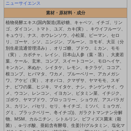
ニューサイエンス
素材・原材料・成分
植物発酵エキス(国内製造(黒砂糖、キャベツ、イチゴ、リン
ゴ、ダイコン、トマト、ユズ、カキ(実）、キウイフルーツ、
キュウリ、ナス、ホウレンソウ、小松菜、ピーマン、セロ
リ、ゴーヤ、シソ、ニンジン、プルーン、ヨモギ、大豆（分
別生産流通管理済み）、オリゴ糖、ブドウ、ミカン、モモ
（実）、カボチャ、レイシ、日本山人参（葉・茎）、大麦若
葉、ケール、玄米、コンブ、スイートコーン、モロヘイヤ、
キンカン、米ぬか、シイタケ、レモン、キクラゲ、ココア、
根コンブ、ヒバマタ、ワカメ、ブルーベリー、アカメガシ
ワ、アケビ（実）、オオバコ、クマザサ、ヤマモモ、スギ
ナ、ビワの葉、ヒジキ、マイタケ、ナシ、チンゲンサイ、ウ
メ、ウコン、レンコン、イヨカン、ビタミン菜、イチジク、
ゴボウ、ヤマブドウ、ブロッコリー、ショウガ、アスパラガ
ス、カリン、パセリ、セリ、キイチゴ、ミツバ、ミョウガ、
グミ、ブラックベリー、冬イチゴ))、ガラクトマンナン分解
物、MSM、カルニチン、シトルリン、ビフィズス菌末（殺
菌）、α-リポ酸、亜鉛含有酵母、生姜汁/グルタミン、塩化マ