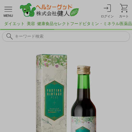
MENU
ログイン
カート
ダイエット
美容
健康食品
セレクトフード
ビタミン・ミネラル
医薬品