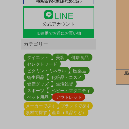
※医薬品お求めの際は必ずご覧ください
LINE
公式アカウント
ID連携で
お得にお買い物
カテゴリー
ダイエット
美容
健康食品
セレクトフード
ビタミン・ミネラル
医薬品
原
衛生用品
化粧品・コスメ
健康グッズ
生活雑貨
スポーツ
ベビー・マタニティ
ペット用品
アウトレット
メーカーで探す
ブランドで探す
素材で探す
産直（食品など）