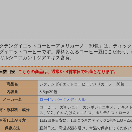
クテンダイエットコーヒーアメリカーノ 30包」は、ティック
ダイエットコーヒーです。原料となるコーヒー豆にこだわり、
ガルシニアカンボジアエキス含有。
日数目安
こちらの商品は、通常3～4営業日で出荷となります。
商品名
シクテンダイエットコーヒーアメリカーノ 30包
内容量
3.5g×30包
メーカー名
ローゼンバーグメディカル
コーヒー、 ガルシニア・カンボジアエキス、デキス
材・原材料・成分
ス、V.C、白いんげん豆エキス、ポリデキストロース、メリ
お召し上がり方
1日2回を目安に、1回につきスティック1包を180～
保存方法
直射日光、高温多湿を避け、常温で保存してください