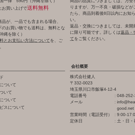
国一律 590円（沖縄を除く）
商品の品質につきましては、万全
りますが、万一不良・破損などが
送料無料
以上お買い上げで
たら、商品到着後8日以内にお知
い。
商品が、一品でも含まれる場合、
返品・交換につきましては、未開
円以下のお買い物でも送料は、無料とな
に限り可能です。詳しくは
返品・
沖縄を除く）
て
をご覧ください。
料とお支払い方法について
を、ご
。
会社概要
株式会社健人
ド
332-0023
について
埼玉県川口市飯塚4-12-4
ついて
電話番号
048-252-
について
メール
info@hea
ビスについて
good.net
営業時間（電話受付）
9:00-17:
定休日
土・日・