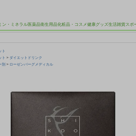
ミン・ミネラル
医薬品
衛生用品
化粧品・コスメ
健康グッズ
生活雑貨
スポ
ット
ット
ダイエットドリンク
ー別
ローゼンバーグメディカル