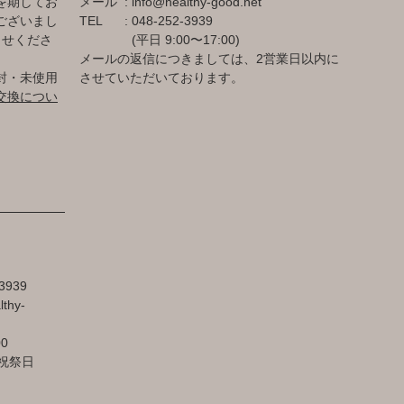
を期してお
メール
info@healthy-good.net
ございまし
TEL
048-252-3939
らせくださ
(平日 9:00〜17:00)
メールの返信につきましては、2営業日以内に
封・未使用
させていただいております。
交換につい
3939
lthy-
00
祝祭日