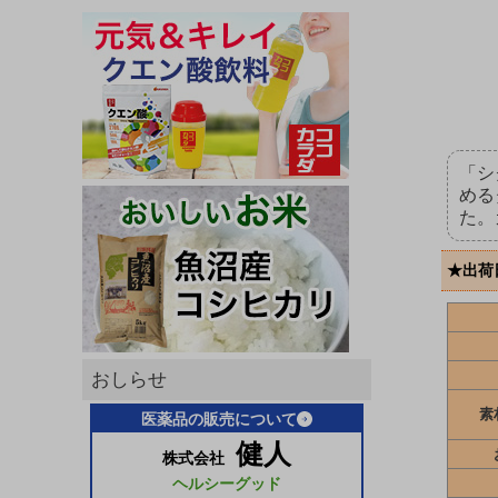
「シ
める
た。
★出荷
おしらせ
素
医薬品の販売について
健人
株式会社
ヘルシーグッド