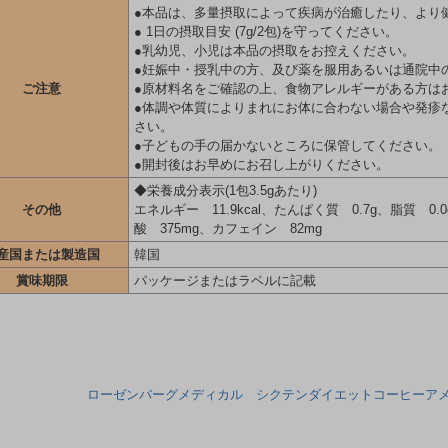
●本品は、多量摂取によって疾病が治癒したり、より
● 1日の摂取目安 (7g/2包)を守ってください。
●乳幼児、小児は本品の摂取をお控えください。
●妊娠中・授乳中の方、及び薬を服用あるいは通院中
ご注意
●原材料名をご確認の上、食物アレルギーがある方は
●体調や体質によりまれにお体に合わない場合や発疹
さい。
●子どもの手の届かないところに保管してください。
●開封後はお早めにお召し上がりください。
◆栄養成分表示(1包3.5gあたり)
その他
エネルギー 11.9kcal、たんぱく質 0.7g、脂質 0
酸 375mg、カフェイン 82mg
産国または製造国
韓国
賞味期限
パッケージまたはラベルに記載
ローゼンバーグメディカル シクテンダイエットコーヒーアメ