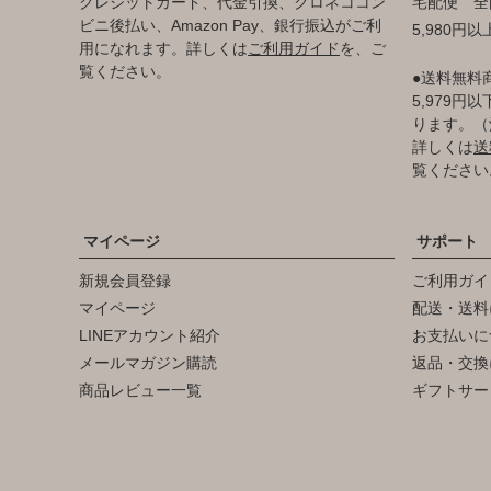
クレジットカード、代金引換、クロネココン
宅配便 全
ビニ後払い、Amazon Pay、銀行振込がご利
5,980円
用になれます。詳しくは
ご利用ガイド
を、ご
覧ください。
●送料無料
5,979
ります。（
詳しくは
送
覧ください
マイページ
サポート
新規会員登録
ご利用ガイ
マイページ
配送・送料
LINEアカウント紹介
お支払いに
メールマガジン購読
返品・交換
商品レビュー一覧
ギフトサー