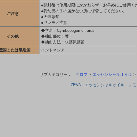
●開封後は使用期限にかかわらず、お早めにご使用く
●乳幼児の手の届かない所に保管してください。
ご注意
●火気厳禁
●ワレモノ注意
◆学名：Cymbopogon citrarus
その他
◆抽出部位：葉
◆抽出方法：水蒸気蒸留
産国または製造国
インドネシア
サブカテゴリー：
アロマ
>
エッセンシャルオイル
>
ZEVA エッセンシャルオイル レモ