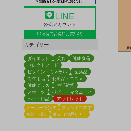
※医薬品お求めの際は必ずご覧ください
LINE
公式アカウント
ID連携で
お得にお買い物
カテゴリー
原
ダイエット
美容
健康食品
セレクトフード
ビタミン・ミネラル
医薬品
衛生用品
化粧品・コスメ
健康グッズ
生活雑貨
スポーツ
ベビー・マタニティ
ペット用品
アウトレット
メーカーで探す
ブランドで探す
素材で探す
産直（食品など）