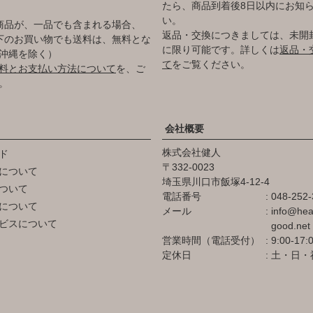
たら、商品到着後8日以内にお知
い。
商品が、一品でも含まれる場合、
返品・交換につきましては、未開
円以下のお買い物でも送料は、無料とな
に限り可能です。詳しくは
返品・
沖縄を除く）
て
をご覧ください。
料とお支払い方法について
を、ご
。
会社概要
株式会社健人
ド
332-0023
について
埼玉県川口市飯塚4-12-4
ついて
電話番号
048-252-
について
メール
info@hea
ビスについて
good.net
営業時間（電話受付）
9:00-17:
定休日
土・日・