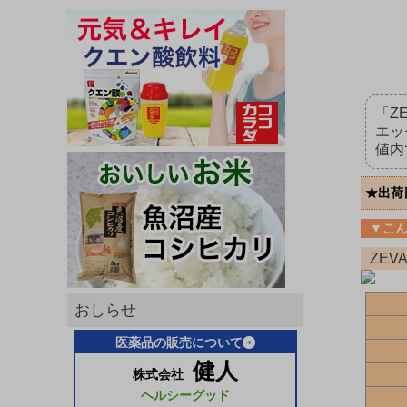
「Z
エッ
値内
★出荷
▼こ
ZEV
おしらせ
医薬品の販売について
健人
株式会社
ヘルシーグッド