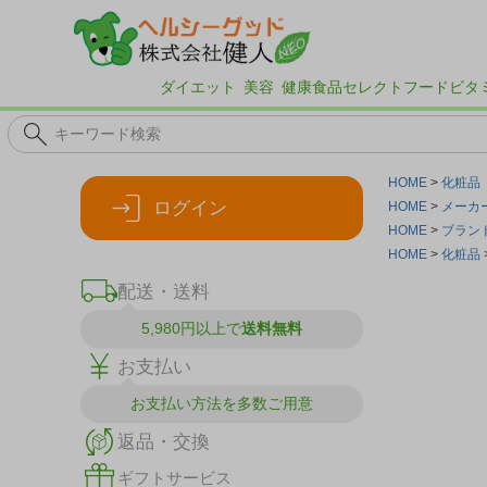
ダイエット
美容
健康食品
セレクトフード
ビタ
HOME
化粧品
ログイン
HOME
メーカ
HOME
ブラン
HOME
化粧品
配送・送料
5,980円以上で
送料無料
お支払い
お支払い方法を
多数ご用意
返品・交換
ギフトサービス