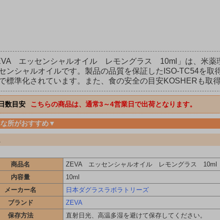
EVA エッセンシャルオイル レモングラス 10ml」は、米薬理学
センシャルオイルです。製品の品質を保証したISO-TC54を
で標準化されています。また、食の安全の目安KOSHERも取
日数目安
こちらの商品は、通常3～4営業日で出荷となります。
んな所がおすすめ▼
A
商品名
ZEVA エッセンシャルオイル レモングラス 10ml
内容量
10ml
メーカー名
日本ダグラスラボラトリーズ
ブランド
ZEVA
保存方法
直射日光、高温多湿を避けて保存してください。