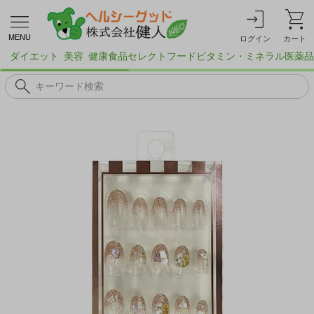
MENU
ログイン
カート
ダイエット
美容
健康食品
セレクトフード
ビタミン・ミネラル
医薬品