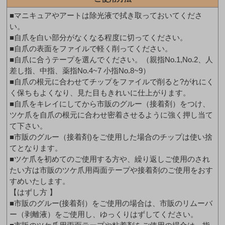
■マニキュアやアートは除光液で拭き取っておいてくださ
い。
■自爪を白い部分がなくなる程度に切ってください。
■自爪の表面をファイルで軽く削ってください。
■自爪に合うテープを選んでください。（親指No.1,No.2、人
差し指、中指、薬指No.4~7 小指No.8~9）
■自爪の根元に合わせてチップをファイルで削ると?がれにく
く保ちもよくなり、見た目もきれいに仕上がります。
■自爪をキレイにしてから市販のグルー（接着剤）をつけ、
ツケ爪を自爪の根元に合わせ密着させるように強く押し当て
て下さい。
■市販のグルー（接着剤)をご使用した場合のチップは使い捨
てとなります。
■ツケ爪を初めてのご使用する方や、繰り返しご使用のされ
たい方は市販のツケ爪用両面テープや接着剤のご使用をおす
すめいたします。
【はずし方 】
■市販のグルー(接着剤）をご使用の場合は、市販のリムーバ
ー（剥離液）をご使用し、ゆっくりはずしてください。