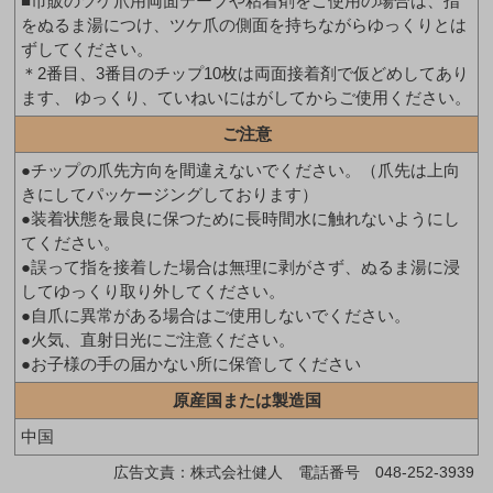
■市販のツケ爪用両面テープや粘着剤をご使用の場合は、指
をぬるま湯につけ、ツケ爪の側面を持ちながらゆっくりとは
ずしてください。
＊2番目、3番目のチップ10枚は両面接着剤で仮どめしてあり
ます、 ゆっくり、ていねいにはがしてからご使用ください。
ご注意
●チップの爪先方向を間違えないでください。（爪先は上向
きにしてパッケージングしております）
●装着状態を最良に保つために長時間水に触れないようにし
てください。
●誤って指を接着した場合は無理に剥がさず、ぬるま湯に浸
してゆっくり取り外してください。
●自爪に異常がある場合はご使用しないでください。
●火気、直射日光にご注意ください。
●お子様の手の届かない所に保管してください
原産国または製造国
中国
広告文責：株式会社健人 電話番号 048-252-3939