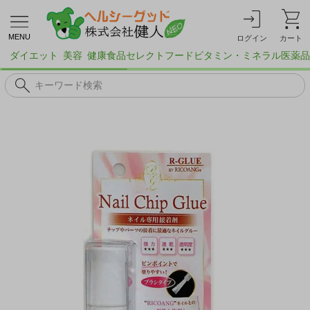
MENU
ログイン
カート
ダイエット
美容
健康食品
セレクトフード
ビタミン・ミネラル
医薬品