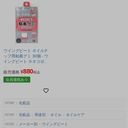
ウイングビート ネイルチ
ップ用粘着グミ 30個 - ウ
イングビート ※ネコポス
対応商品
880
¥
販売価格
税込
会員価格あり
化粧品
HOME
化粧品
用途別
ネイル
ネイルケア
HOME
メーカー別
ウイングビート
HOME